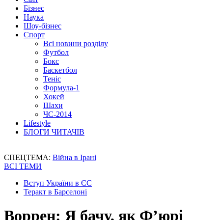
Бізнес
Наука
Шоу-бізнес
Спорт
Всі новини розділу
Футбол
Бокс
Баскетбол
Теніс
Формула-1
Хокей
Шахи
ЧС-2014
Lifestyle
БЛОГИ ЧИТАЧІВ
СПЕЦТЕМА:
Війна в Ірані
ВСІ ТЕМИ
Вступ України в ЄС
Теракт в Барселоні
Воррен: Я бачу, як Ф’юрі