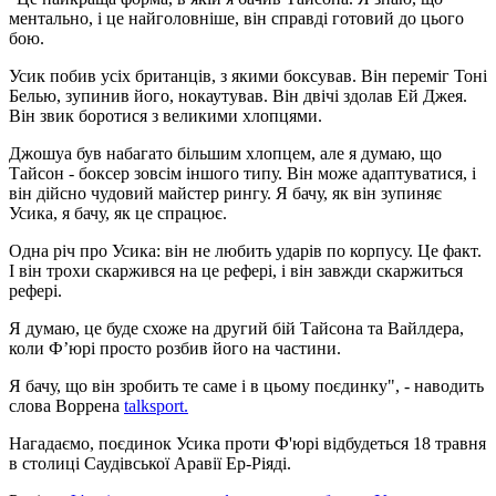
ментально, і це найголовніше, він справді готовий до цього
бою.
Усик побив усіх британців, з якими боксував. Він переміг Тоні
Белью, зупинив його, нокаутував. Він двічі здолав Ей Джея.
Він звик боротися з великими хлопцями.
Джошуа був набагато більшим хлопцем, але я думаю, що
Тайсон - боксер зовсім іншого типу. Він може адаптуватися, і
він дійсно чудовий майстер рингу. Я бачу, як він зупиняє
Усика, я бачу, як це спрацює.
Одна річ про Усика: він не любить ударів по корпусу. Це факт.
І він трохи скаржився на це рефері, і він завжди скаржиться
рефері.
Я думаю, це буде схоже на другий бій Тайсона та Вайлдера,
коли Ф’юрі просто розбив його на частини.
Я бачу, що він зробить те саме і в цьому поєдинку", - наводить
слова Воррена
talksport.
Нагадаємо, поєдинок Усика проти Ф'юрі відбудеться 18 травня
в столиці Саудівської Аравії Ер-Ріяді.