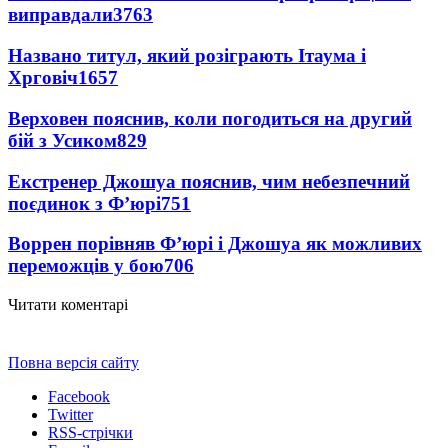
виправдали
3763
Названо титул, який розіграють Ітаума і
Хрговіч
1657
Верховен пояснив, коли погодиться на другий
бій з Усиком
829
Екстренер Джошуа пояснив, чим небезпечний
поєдинок з Ф’юрі
751
Воррен порівняв Ф’юрі і Джошуа як можливих
переможців у бою
706
Читати коментарі
Повна версія сайту
Facebook
Twitter
RSS-стрічки