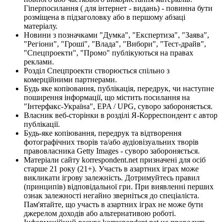
Гіперпосилання ( для інтернет - видань) - повинна бути
розміщена в підзаголовку або в першому абзаці
матеріалу.
Новини з позначками "Думка", "Експертиза", "Заява",
"Регіони", "Гроші", "Влада", "Вибори", "Тест-драйв",
"Спецпроекти", "Промо" публікуються на правах
реклами.
Розділ Спецпроекти створюється спільно з
комерційними партнерами.
Будь яке копіювання, публікація, передрук, чи наступне
поширення інформації, що містить посилання на
"Інтерфакс-Україна", EPA / UPG, суворо забороняється.
Власник веб-сторінки в розділі Я-Корреспондент є автор
публікації.
Будь-яке копіювання, передрук та відтворення
фотографічних творів та/або аудіовізуальних творів
правовласника Getty Images - суворо забороняється.
Матеріали сайту korrespondent.net призначені для осіб
старше 21 року (21+). Участь в азартних іграх може
викликати ігрову залежність. Дотримуйтесь правил
(принципів) відповідальної гри. При виявленні перших
ознак залежності негайно зверніться до спеціаліста.
Пам'ятайте, що участь в азартних іграх не може бути
джерелом доходів або альтернативою роботі.