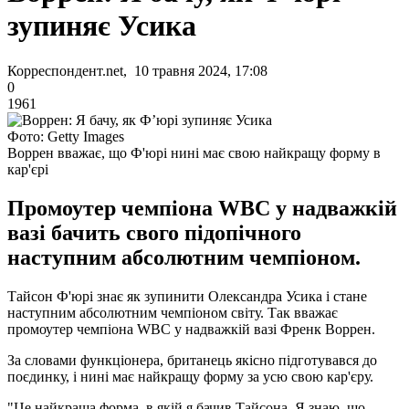
зупиняє Усика
Корреспондент.net, 10 травня 2024, 17:08
0
1961
Фото: Getty Images
Воррен вважає, що Ф'юрі нині має свою найкращу форму в
кар'єрі
Промоутер чемпіона WBC у надважкій
вазі бачить свого підопічного
наступним абсолютним чемпіоном.
Тайсон Ф'юрі знає як зупинити Олександра Усика і стане
наступним абсолютним чемпіоном світу. Так вважає
промоутер чемпіона WBC у надважкій вазі Френк Воррен.
За словами функціонера, британець якісно підготувався до
поєдинку, і нині має найкращу форму за усю свою кар'єру.
"Це найкраща форма, в якій я бачив Тайсона. Я знаю, що