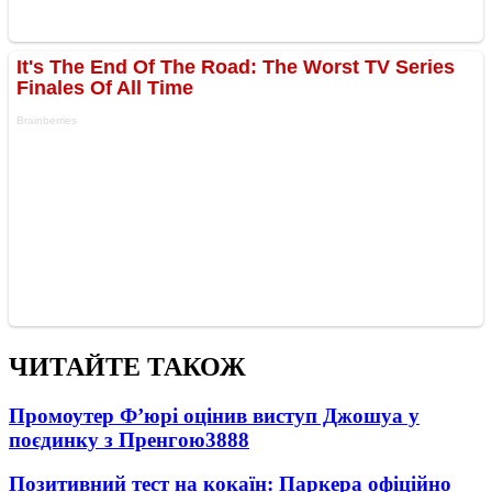
ЧИТАЙТЕ ТАКОЖ
Промоутер Ф’юрі оцінив виступ Джошуа у
поєдинку з Пренгою
3888
Позитивний тест на кокаїн: Паркера офіційно