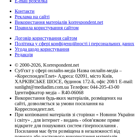
E-mail розсилка
Контакти
Реклама на сайті
Використання матеріалів korrespondent.net
Правила користування сайтом
Договір користування сайтом
Політика у сфері конфіденційності і персональних даних
Угода щодо користування
Редакція
© 2000-2026, Korrespondent.net
Суб'єкт у сфері онлайн-медіа Назва онлайн-медіа –
«КореспонденТ.net» Адреса: 02091, місто Київ,
ХАРКІВСЬКЕ ШОСЕ, будинок 172-Б, офіс 208/1 E-mail:
sunlight@mediadim.com.ua
Телефон: 044-205-43-00
Ідентифікатор медіа – R40-06068
Використання будь-яких матеріалів, розміщених на
сайті, дозволяється за умови посилання на
Корреспондент.net.
При копіюванні матеріалів зі сторінки « Новини України
і світу» , для інтернет - видань - обов'язкове пряме
відкрите для пошукових систем гіперпосилання .
Посилання має бути розміщена в незалежності від
повного або часткового використання матеріалів.