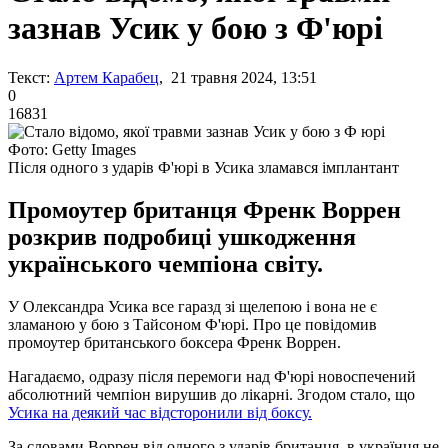
зазнав Усик у бою з Ф'юрі
Текст:
Артем Карабец
, 21 травня 2024, 13:51
0
16831
Фото: Getty Images
Після одного з ударів Ф'юрі в Усика зламався імплантант
Промоутер британця Френк Воррен
розкрив подробиці ушкодження
українського чемпіона світу.
У Олександра Усика все гаразд зі щелепою і вона не є
зламаною у бою з Тайсоном Ф'юрі. Про це повідомив
промоутер британського боксера Френк Воррен.
Нагадаємо, одразу після перемоги над Ф'юрі новоспечений
абсолютний чемпіон вирушив до лікарні. Згодом стало, що
Усика на деякий час відсторонили від боксу.
За словами Воррен від одного з ударів британця, в українця не