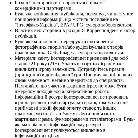
Розділ Спецпроекти створюється спільно з
комерційними партнерами.
Будь яке копіювання, публікація, передрук, чи наступне
поширення інформації, що містить посилання на
"Інтерфакс-Україна", EPA / UPG, суворо забороняється.
Власник веб-сторінки в розділі Я-Корреспондент є автор
публікації.
Будь-яке копіювання, передрук та відтворення
фотографічних творів та/або аудіовізуальних творів
правовласника Getty Images - суворо забороняється.
Матеріали сайту korrespondent.net призначені для осіб
старше 21 року (21+). Участь в азартних іграх може
викликати ігрову залежність. Дотримуйтесь правил
(принципів) відповідальної гри. При виявленні перших
ознак залежності негайно зверніться до спеціаліста.
Пам'ятайте, що участь в азартних іграх не може бути
джерелом доходів або альтернативою роботі.
Інформаційний ресурс korrespondent.net не проводить
ігри на реальні та/або віртуальні гроші, також сайт не
приймає ні в якій формі оплату ставок та інших
платежів, які пов’язані/можуть бути пов’язані з
азартними іграми, букмекерами чи тоталізаторами. Будь-
які матеріали на інформаційному ресурсі
korrespondent.net публікуються виключно в
інформаційних цілях.