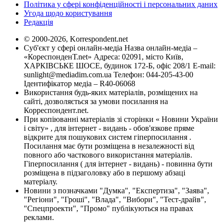
Політика у сфері конфіденційності і персональних даних
Угода щодо користування
Редакція
© 2000-2026, Korrespondent.net
Суб'єкт у сфері онлайн-медіа Назва онлайн-медіа –
«КореспонденТ.net» Адреса: 02091, місто Київ,
ХАРКІВСЬКЕ ШОСЕ, будинок 172-Б, офіс 208/1 E-mail:
sunlight@mediadim.com.ua
Телефон: 044-205-43-00
Ідентифікатор медіа – R40-06068
Використання будь-яких матеріалів, розміщених на
сайті, дозволяється за умови посилання на
Корреспондент.net.
При копіюванні матеріалів зі сторінки « Новини України
і світу» , для інтернет - видань - обов'язкове пряме
відкрите для пошукових систем гіперпосилання .
Посилання має бути розміщена в незалежності від
повного або часткового використання матеріалів.
Гіперпосилання ( для інтернет - видань) - повинна бути
розміщена в підзаголовку або в першому абзаці
матеріалу.
Новини з позначками "Думка", "Експертиза", "Заява",
"Регіони", "Гроші", "Влада", "Вибори", "Тест-драйв",
"Спецпроекти", "Промо" публікуються на правах
реклами.