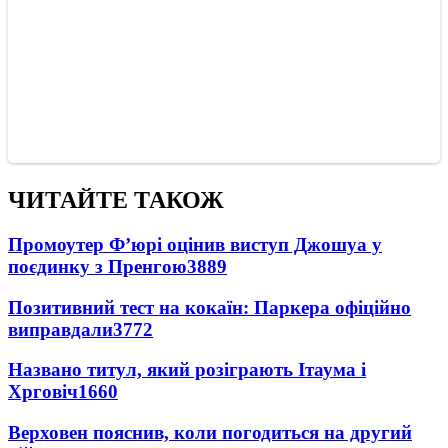
ЧИТАЙТЕ ТАКОЖ
Промоутер Ф’юрі оцінив виступ Джошуа у
поєдинку з Пренгою
3889
Позитивний тест на кокаїн: Паркера офіційно
виправдали
3772
Названо титул, який розіграють Ітаума і
Хрговіч
1660
Верховен пояснив, коли погодиться на другий