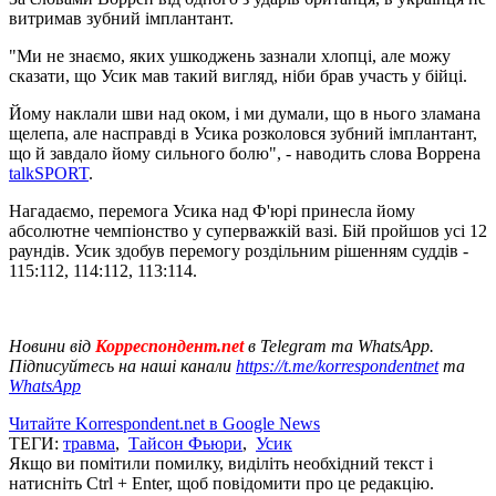
витримав зубний імплантант.
"Ми не знаємо, яких ушкоджень зазнали хлопці, але можу
сказати, що Усик мав такий вигляд, ніби брав участь у бійці.
Йому наклали шви над оком, і ми думали, що в нього зламана
щелепа, але насправді в Усика розколовся зубний імплантант,
що й завдало йому сильного болю", - наводить слова Воррена
talkSPORT
.
Нагадаємо, перемога Усика над Ф'юрі принесла йому
абсолютне чемпіонство у суперважкій вазі. Бій пройшов усі 12
раундів. Усик здобув перемогу роздільним рішенням суддів -
115:112, 114:112, 113:114.
Новини від
Корреспондент.net
в Telegram та WhatsApp.
Підписуйтесь на наші канали
https://t.me/korrespondentnet
та
WhatsApp
Читайте Korrespondent.net в Google News
ТЕГИ:
травма
,
Тайсон Фьюри
,
Усик
Якщо ви помітили помилку, виділіть необхідний текст і
натисніть Ctrl + Enter, щоб повідомити про це редакцію.