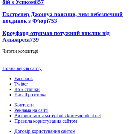
бій з Усиком
857
Екстренер Джошуа пояснив, чим небезпечний
поєдинок з Ф’юрі
753
Кроуфорд отримав потужний виклик від
Альвареса
739
Читати коментарі
Повна версія сайту
Facebook
Twitter
RSS-стрічки
E-mail розсилка
Контакти
Реклама на сайті
Використання матеріалів korrespondent.net
Правила користування сайтом
Договір користування сайтом