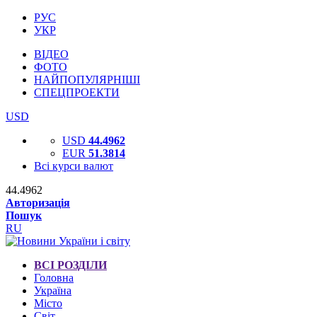
РУС
УКР
ВІДЕО
ФОТО
НАЙПОПУЛЯРНІШІ
СПЕЦПРОЕКТИ
USD
USD
44.4962
EUR
51.3814
Всі курси валют
44.4962
Авторизація
Пошук
RU
ВСІ РОЗДІЛИ
Головна
Україна
Місто
Світ