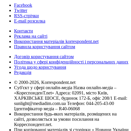
Facebook
Twitter
RSS-стрічки
E-mail розсилка
Контакти
Реклама на сайті
Використання матеріалів korrespondent.net
Правила користування сайтом
Договір користування сайтом
Політика у сфері конфіденційності і персональних даних
Угода щодо користування
Редакція
© 2000-2026, Korrespondent.net
Суб'єкт у сфері онлайн-медіа Назва онлайн-медіа –
«КореспонденТ.net» Адреса: 02091, місто Київ,
ХАРКІВСЬКЕ ШОСЕ, будинок 172-Б, офіс 208/1 E-mail:
sunlight@mediadim.com.ua
Телефон: 044-205-43-00
Ідентифікатор медіа – R40-06068
Використання будь-яких матеріалів, розміщених на
сайті, дозволяється за умови посилання на
Корреспондент.net.
При копіюванні матеріалів зі сторінки « Новини України