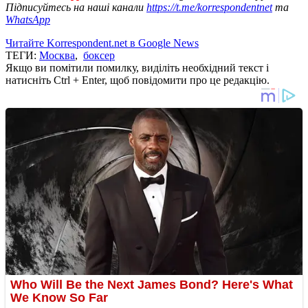
Підписуйтесь на наші канали
https://t.me/korrespondentnet
та
WhatsApp
Читайте Korrespondent.net в Google News
ТЕГИ:
Москва
,
боксер
Якщо ви помітили помилку, виділіть необхідний текст і
натисніть Ctrl + Enter, щоб повідомити про це редакцію.