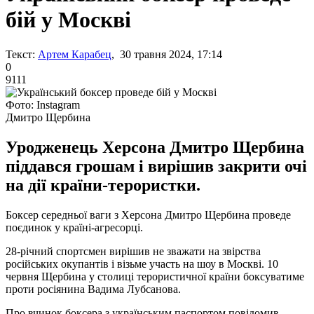
бій у Москві
Текст:
Артем Карабец
, 30 травня 2024, 17:14
0
9111
Фото: Instagram
Дмитро Щербина
Уродженець Херсона Дмитро Щербина
піддався грошам і вирішив закрити очі
на дії країни-терористки.
Боксер середньої ваги з Херсона Дмитро Щербина проведе
поєдинок у країні-агресорці.
28-річний спортсмен вирішив не зважати на звірства
російських окупантів і візьме участь на шоу в Москві. 10
червня Щербина у столиці терористичної країни боксуватиме
проти росіянина Вадима Лубсанова.
Про вчинок боксера з українським паспортом повідомив