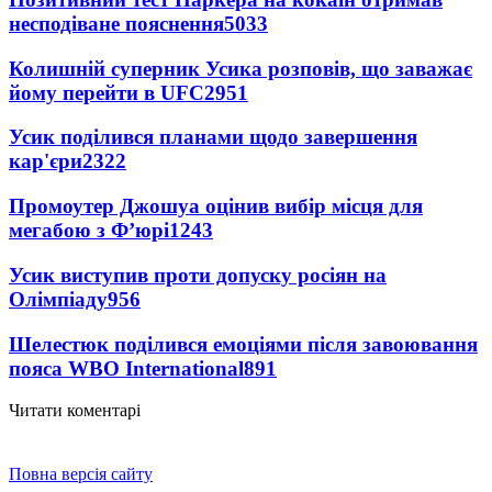
несподіване пояснення
5033
Колишній суперник Усика розповів, що заважає
йому перейти в UFC
2951
Усик поділився планами щодо завершення
кар'єри
2322
Промоутер Джошуа оцінив вибір місця для
мегабою з Ф’юрі
1243
Усик виступив проти допуску росіян на
Олімпіаду
956
Шелестюк поділився емоціями після завоювання
пояса WBO International
891
Читати коментарі
Повна версія сайту