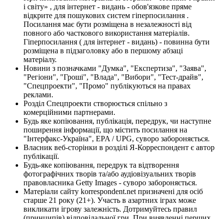
і світу» , для інтернет - видань - обов'язкове пряме
відкрите для пошукових систем гіперпосилання .
Посилання має бути розміщена в незалежності від
повного або часткового використання матеріалів.
Гіперпосилання ( для інтернет - видань) - повинна бути
розміщена в підзаголовку або в першому абзаці
матеріалу.
Новини з позначками "Думка", "Експертиза", "Заява",
"Регіони", "Гроші", "Влада", "Вибори", "Тест-драйв",
"Спецпроекти", "Промо" публікуються на правах
реклами.
Розділ Спецпроекти створюється спільно з
комерційними партнерами.
Будь яке копіювання, публікація, передрук, чи наступне
поширення інформації, що містить посилання на
"Інтерфакс-Україна", EPA / UPG, суворо забороняється.
Власник веб-сторінки в розділі Я-Корреспондент є автор
публікації.
Будь-яке копіювання, передрук та відтворення
фотографічних творів та/або аудіовізуальних творів
правовласника Getty Images - суворо забороняється.
Матеріали сайту korrespondent.net призначені для осіб
старше 21 року (21+). Участь в азартних іграх може
викликати ігрову залежність. Дотримуйтесь правил
(принципів) відповідальної гри. При виявленні перших