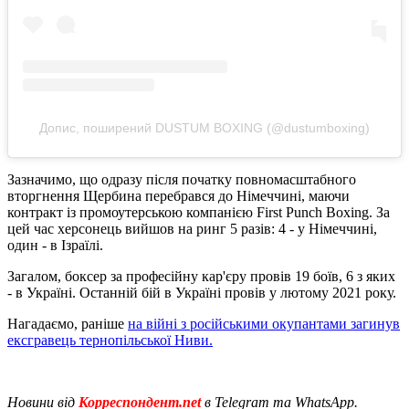
Допис, поширений DUSTUM BOXING (@dustumboxing)
Зазначимо, що одразу після початку повномасштабного
вторгнення Щербина перебрався до Німеччині, маючи
контракт із промоутерською компанією First Punch Boxing. За
цей час херсонець вийшов на ринг 5 разів: 4 - у Німеччині,
один - в Ізраїлі.
Загалом, боксер за професійну кар'єру провів 19 боїв, 6 з яких
- в Україні. Останній бій в Україні провів у лютому 2021 року.
Нагадаємо, раніше
на війні з російськими окупантами загинув
ексгравець тернопільської Ниви.
Новини від
Корреспондент.net
в Telegram та WhatsApp.