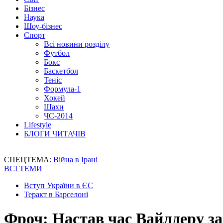
Бізнес
Наука
Шоу-бізнес
Спорт
Всі новини розділу
Футбол
Бокс
Баскетбол
Теніс
Формула-1
Хокей
Шахи
ЧС-2014
Lifestyle
БЛОГИ ЧИТАЧІВ
СПЕЦТЕМА:
Війна в Ірані
ВСІ ТЕМИ
Вступ України в ЄС
Теракт в Барселоні
Фроч: Настав час Вайлдеру з