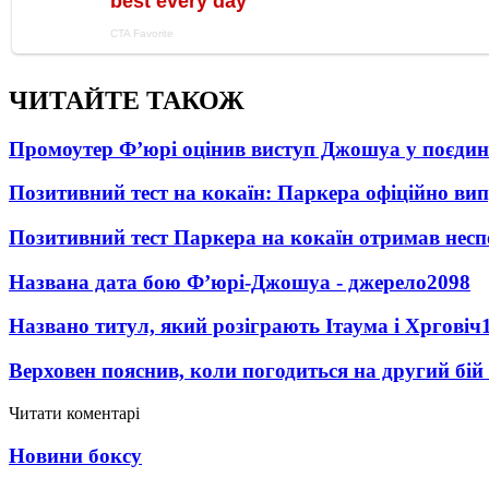
ЧИТАЙТЕ ТАКОЖ
Промоутер Ф’юрі оцінив виступ Джошуа у поєди
Позитивний тест на кокаїн: Паркера офіційно ви
Позитивний тест Паркера на кокаїн отримав несп
Названа дата бою Ф’юрі-Джошуа - джерело
2098
Названо титул, який розіграють Ітаума і Хрговіч
Верховен пояснив, коли погодиться на другий бій
Читати коментарі
Новини боксу