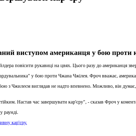
аний виступом американця у бою проти 
айлдера повісити рукавиці на цвях. Цього разу до американця зв
рдувальника" у бою проти Чжана Чжілея. Фроч вважає, американ
бою з Чжилеєм виглядав не надто впевнено. Можливо, він думає,
стійким. Настав час завершувати кар'єру", - сказав Фроч у комент
у раунді.
ивну кар'єру.