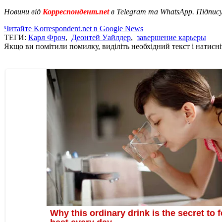
Новини від
Корреспондент.net
в Telegram та WhatsApp. Підпис
Читайте Korrespondent.net в Google News
ТЕГИ:
Карл Фроч
,
Деонтей Уайлдер
,
завершение карьеры
Якщо ви помітили помилку, виділіть необхідний текст і натисніт