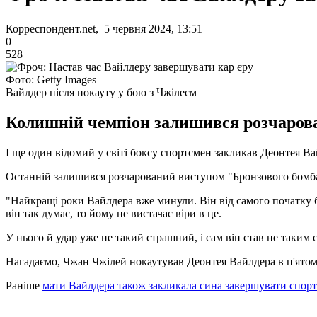
Корреспондент.net, 5 червня 2024, 13:51
0
528
Фото: Getty Images
Вайлдер після нокауту у бою з Чжілеєм
Колишній чемпіон залишився розчаров
І ще один відомий у світі боксу спортсмен закликав Деонтея В
Останній залишився розчарований виступом "Бронзового бомба
"Найкращі роки Вайлдера вже минули. Він від самого початку 
він так думає, то йому не вистачає віри в це.
У нього й удар уже не такий страшний, і сам він став не таким 
Нагадаємо, Чжан Чжілей нокаутував Деонтея Вайлдера в п'ятом
Раніше
мати Вайлдера також закликала сина завершувати спорт