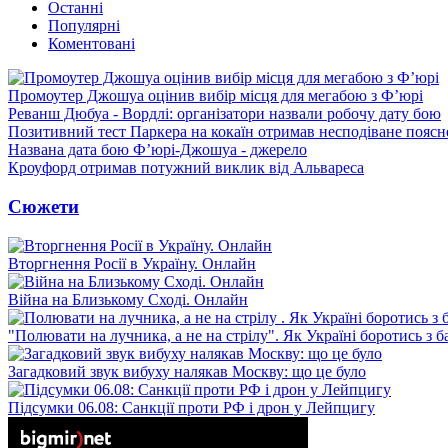
Останні
Популярні
Коментовані
Промоутер Джошуа оцінив вибір місця для мегабою з Ф’юрі
Реванш Дюбуа - Вордлі: організатори назвали робочу дату бою
Позитивний тест Паркера на кокаїн отримав несподіване пояс
Названа дата бою Ф’юрі-Джошуа - джерело
Кроуфорд отримав потужний виклик від Альвареса
Сюжети
Вторгнення Росії в Україну. Онлайн
Війна на Близькому Сході. Онлайн
"Полювати на лучника, а не на стрілу". Як Україні боротись з 
Загадковий звук вибуху налякав Москву: що це було
Підсумки 06.08: Санкції проти РФ і дрон у Лейпцигу