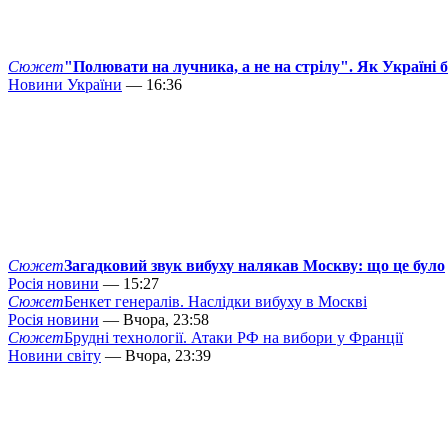
Сюжет
"Полювати на лучника, а не на стрілу". Як Україні 
Новини України
— 16:36
Сюжет
Загадковий звук вибуху налякав Москву: що це було
Росія новини
— 15:27
Сюжет
Бенкет генералів. Наслідки вибуху в Москві
Росія новини
— Вчора, 23:58
Сюжет
Брудні технології. Атаки РФ на вибори у Франції
Новини світу
— Вчора, 23:39