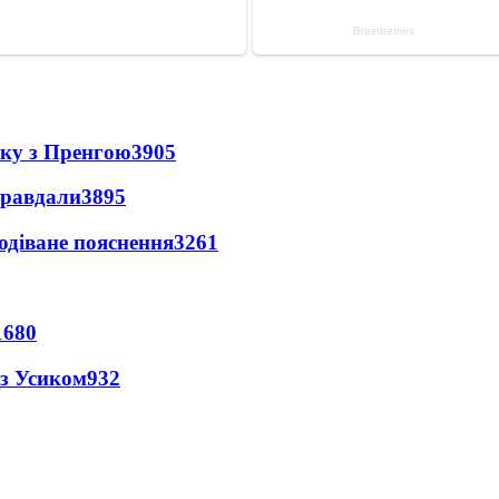
нку з Пренгою
3905
правдали
3895
одіване пояснення
3261
1680
 з Усиком
932