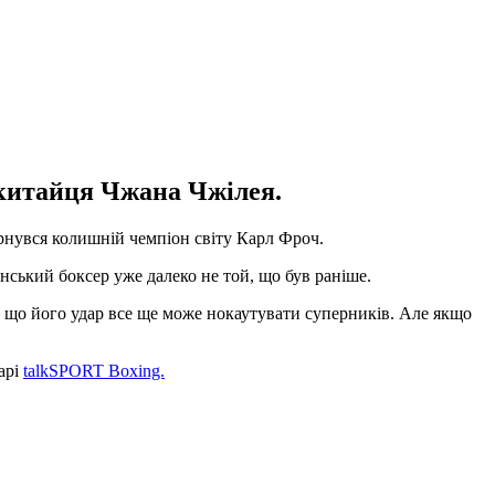
китайця Чжана Чжілея.
ернувся колишній чемпіон світу Карл Фроч.
ський боксер уже далеко не той, що був раніше.
 що його удар все ще може нокаутувати суперників. Але якщо
арі
talkSPORT Boxing.