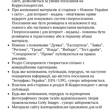
сайті, дозволяється за умови посилання на
Корреспондент.net.
При копіюванні матеріалів зі сторінки « Новини України
і світу» , для інтернет - видань - обов'язкове пряме
відкрите для пошукових систем гіперпосилання .
Посилання має бути розміщена в незалежності від
повного або часткового використання матеріалів.
Гіперпосилання ( для інтернет - видань) - повинна бути
розміщена в підзаголовку або в першому абзаці
матеріалу.
Новини з позначками "Думка", "Експертиза", "Заява",
"Регіони", "Гроші", "Влада", "Вибори", "Тест-драйв",
"Спецпроекти", "Промо" публікуються на правах
реклами.
Розділ Спецпроекти створюється спільно з
комерційними партнерами.
Будь яке копіювання, публікація, передрук, чи наступне
поширення інформації, що містить посилання на
"Інтерфакс-Україна", EPA / UPG, суворо забороняється.
Власник веб-сторінки в розділі Я-Корреспондент є автор
публікації.
Будь-яке копіювання, передрук та відтворення
фотографічних творів та/або аудіовізуальних творів
правовласника Getty Images - суворо забороняється.
Матеріали сайту korrespondent.net призначені для осіб