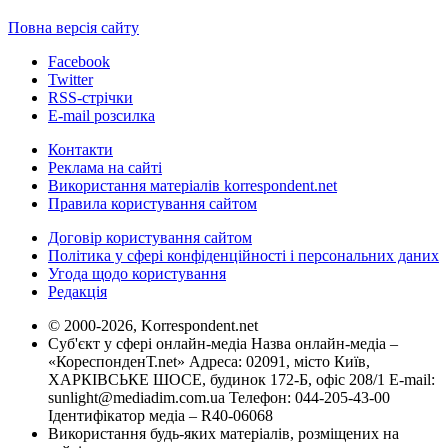
Повна версія сайту
Facebook
Twitter
RSS-стрічки
E-mail розсилка
Контакти
Реклама на сайті
Використання матеріалів korrespondent.net
Правила користування сайтом
Договір користування сайтом
Політика у сфері конфіденційності і персональних даних
Угода щодо користування
Редакція
© 2000-2026, Korrespondent.net
Суб'єкт у сфері онлайн-медіа Назва онлайн-медіа –
«КореспонденТ.net» Адреса: 02091, місто Київ,
ХАРКІВСЬКЕ ШОСЕ, будинок 172-Б, офіс 208/1 E-mail:
sunlight@mediadim.com.ua
Телефон: 044-205-43-00
Ідентифікатор медіа – R40-06068
Використання будь-яких матеріалів, розміщених на