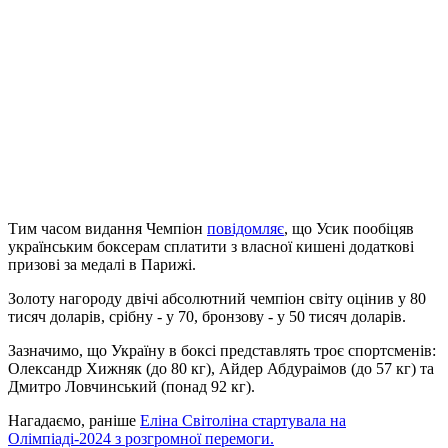
Тим часом видання Чемпіон
повідомляє
, що Усик пообіцяв
українським боксерам сплатити з власної кишені додаткові
призові за медалі в Парижі.
Золоту нагороду двічі абсолютний чемпіон світу оцінив у 80
тисяч доларів, срібну - у 70, бронзову - у 50 тисяч доларів.
Зазначимо, що Україну в боксі представлять троє спортсменів:
Олександр Хижняк (до 80 кг), Айдер Абдураімов (до 57 кг) та
Дмитро Ловчинський (понад 92 кг).
Нагадаємо, раніше
Еліна Світоліна стартувала на
Олімпіаді-2024 з розгромної перемоги.