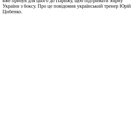
вже прибув для цього до Парижу, щоб підтримати збірну
України з боксу. Про це повідомив український тренер Юрій
Цибенко.