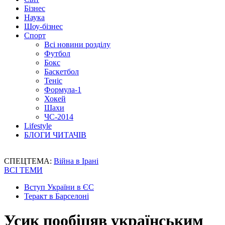
Бізнес
Наука
Шоу-бізнес
Спорт
Всі новини розділу
Футбол
Бокс
Баскетбол
Теніс
Формула-1
Хокей
Шахи
ЧС-2014
Lifestyle
БЛОГИ ЧИТАЧІВ
СПЕЦТЕМА:
Війна в Ірані
ВСІ ТЕМИ
Вступ України в ЄС
Теракт в Барселоні
Усик пообіцяв українським