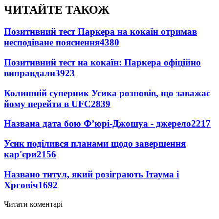
ЧИТАЙТЕ ТАКОЖ
Позитивний тест Паркера на кокаїн отримав
несподіване пояснення
4380
Позитивний тест на кокаїн: Паркера офіційно
виправдали
3923
Колишній суперник Усика розповів, що заважає
йому перейти в UFC
2839
Названа дата бою Ф’юрі-Джошуа - джерело
2217
Усик поділився планами щодо завершення
кар'єри
2156
Названо титул, який розіграють Ітаума і
Хрговіч
1692
Читати коментарі