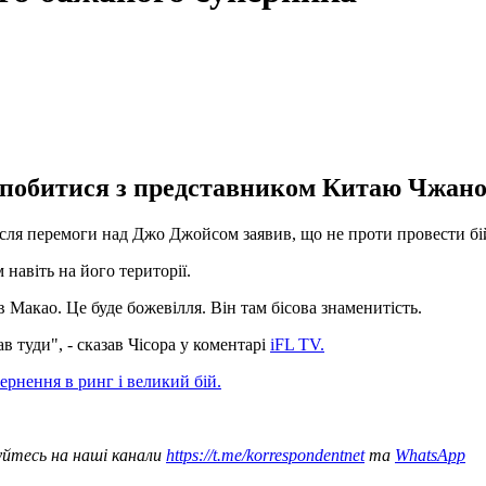
 побитися з представником Китаю Чжано
після перемоги над Джо Джойсом заявив, що не проти провести 
навіть на його території.
в Макао. Це буде божевілля. Він там бісова знаменитість.
в туди", - сказав Чісора у коментарі
iFL TV.
рнення в ринг і великий бій.
уйтесь на наші канали
https://t.me/korrespondentnet
та
WhatsApp