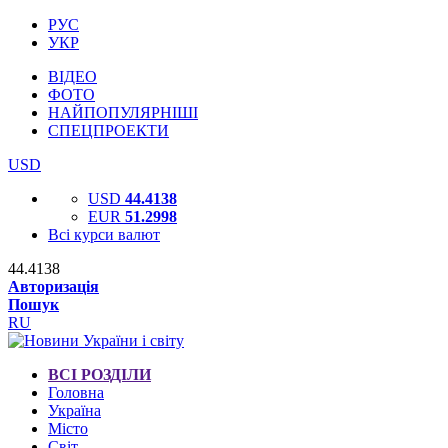
РУС
УКР
ВІДЕО
ФОТО
НАЙПОПУЛЯРНІШІ
СПЕЦПРОЕКТИ
USD
USD
44.4138
EUR
51.2998
Всі курси валют
44.4138
Авторизація
Пошук
RU
ВСІ РОЗДІЛИ
Головна
Україна
Місто
Світ