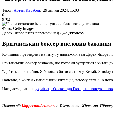
Текст:
Артем Карабец
, 29 липня 2024, 15:03
0
9702
Фото: Getty Images
Дерек Чісора після перемоги над Джо Джойсом
Британський боксер висловив бажання
Колишній претендент на титул у надважкій вазі Дерек Чісора 
Британський боксер зазначив, що готовий зустрітися з китайцем 
"Дайте мені китайця. Я б поїхав битися з ним у Китай. Я поїду 
Напевно, Чжилей - найбільший китаєць у всьому світі. Я б поїха
Нагадаємо, раніше
українець Олександр Гвоздик анонсував пове
Новини від
Корреспондент.net
в Telegram та WhatsApp. Підпис