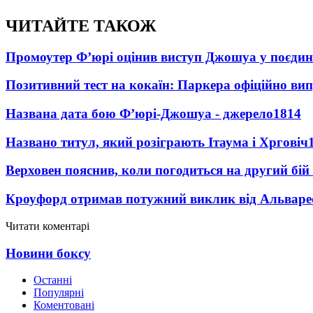
ЧИТАЙТЕ ТАКОЖ
Промоутер Ф’юрі оцінив виступ Джошуа у поєди
Позитивний тест на кокаїн: Паркера офіційно ви
Названа дата бою Ф’юрі-Джошуа - джерело
1814
Названо титул, який розіграють Ітаума і Хрговіч
Верховен пояснив, коли погодиться на другий бій
Кроуфорд отримав потужний виклик від Альваре
Читати коментарі
Новини боксу
Останні
Популярні
Коментовані