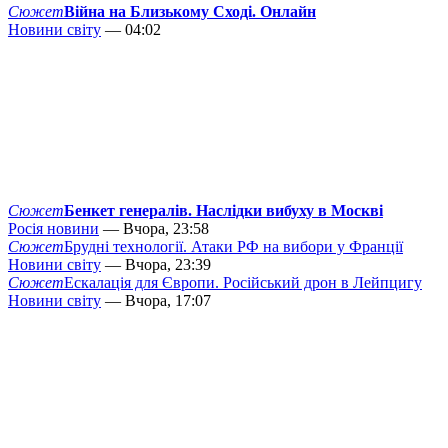
Сюжет
Війна на Близькому Сході. Онлайн
Новини світу
— 04:02
Сюжет
Бенкет генералів. Наслідки вибуху в Москві
Росія новини
— Вчора, 23:58
Сюжет
Брудні технології. Атаки РФ на вибори у Франції
Новини світу
— Вчора, 23:39
Сюжет
Ескалація для Європи. Російський дрон в Лейпцигу
Новини світу
— Вчора, 17:07