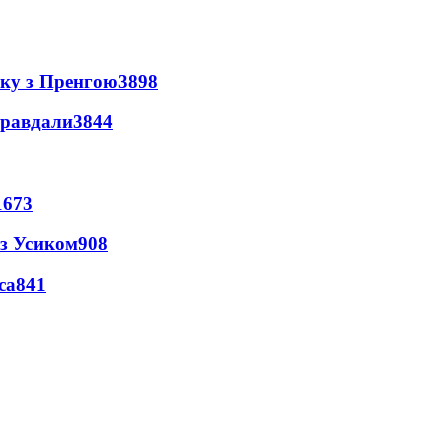
нку з Пренгою
3898
правдали
3844
1673
 з Усиком
908
са
841