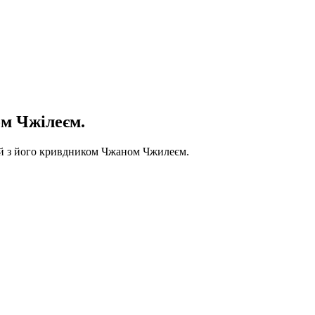
м Чжілеєм.
бій з його кривдником Чжаном Чжилеєм.