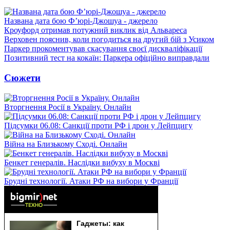
Названа дата бою Ф’юрі-Джошуа - джерело
Кроуфорд отримав потужний виклик від Альвареса
Верховен пояснив, коли погодиться на другий бій з Усиком
Паркер прокоментував скасування своєї дискваліфікації
Позитивний тест на кокаїн: Паркера офіційно виправдали
Сюжети
Вторгнення Росії в Україну. Онлайн
Підсумки 06.08: Санкції проти РФ і дрон у Лейпцигу
Війна на Близькому Сході. Онлайн
Бенкет генералів. Наслідки вибуху в Москві
Брудні технології. Атаки РФ на вибори у Франції