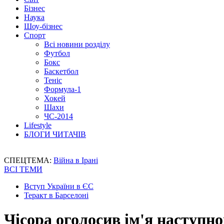
Бізнес
Наука
Шоу-бізнес
Спорт
Всі новини розділу
Футбол
Бокс
Баскетбол
Теніс
Формула-1
Хокей
Шахи
ЧС-2014
Lifestyle
БЛОГИ ЧИТАЧІВ
СПЕЦТЕМА:
Війна в Ірані
ВСІ ТЕМИ
Вступ України в ЄС
Теракт в Барселоні
Чісора оголосив ім'я наступн