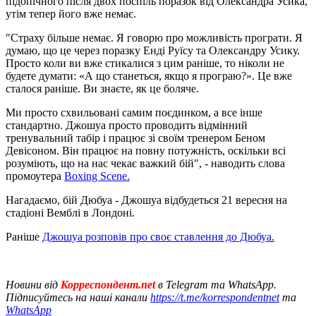
підопічного після двох поспіль поразок від Олександра Усика,
утім тепер його вже немає.
"Страху більше немає. Я говорю про можливість програти. Я
думаю, що це через поразку Енді Руїсу та Олександру Усику.
Просто коли ви вже стикалися з цим раніше, то ніколи не
будете думати: «А що станеться, якщо я програю?». Це вже
сталося раніше. Ви знаєте, як це боляче.
Ми просто схвильовані самим поєдинком, а все інше
стандартно. Джошуа просто проводить відмінний
тренувальний табір і працює зі своїм тренером Беном
Девісоном. Він працює на повну потужність, оскільки всі
розуміють, що на нас чекає важкий бій", - наводить слова
промоутера
Boxing Scene.
Нагадаємо, бій Дюбуа - Джошуа відбудеться 21 вересня на
стадіоні Вемблі в Лондоні.
Раніше
Джошуа розповів про своє ставлення до Дюбуа.
Новини від
Корреспондент.net
в Telegram та WhatsApp.
Підписуйтесь на наші канали
https://t.me/korrespondentnet
та
WhatsApp