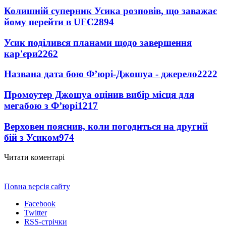
Колишній суперник Усика розповів, що заважає
йому перейти в UFC
2894
Усик поділився планами щодо завершення
кар'єри
2262
Названа дата бою Ф’юрі-Джошуа - джерело
2222
Промоутер Джошуа оцінив вибір місця для
мегабою з Ф’юрі
1217
Верховен пояснив, коли погодиться на другий
бій з Усиком
974
Читати коментарі
Повна версія сайту
Facebook
Twitter
RSS-стрічки