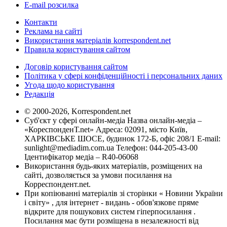
E-mail розсилка
Контакти
Реклама на сайті
Використання матеріалів korrespondent.net
Правила користування сайтом
Договір користування сайтом
Політика у сфері конфіденційності і персональних даних
Угода щодо користування
Редакція
© 2000-2026, Korrespondent.net
Суб'єкт у сфері онлайн-медіа Назва онлайн-медіа –
«КореспонденТ.net» Адреса: 02091, місто Київ,
ХАРКІВСЬКЕ ШОСЕ, будинок 172-Б, офіс 208/1 E-mail:
sunlight@mediadim.com.ua
Телефон: 044-205-43-00
Ідентифікатор медіа – R40-06068
Використання будь-яких матеріалів, розміщених на
сайті, дозволяється за умови посилання на
Корреспондент.net.
При копіюванні матеріалів зі сторінки « Новини України
і світу» , для інтернет - видань - обов'язкове пряме
відкрите для пошукових систем гіперпосилання .
Посилання має бути розміщена в незалежності від