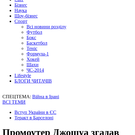
Бізнес
Наука
Шоу-бізнес
Спорт
Всі новини розділу
Футбол
Бокс
Баскетбол
Теніс
Формула-1
Хокей
Шахи
ЧС-2014
Lifestyle
БЛОГИ ЧИТАЧІВ
СПЕЦТЕМА:
Війна в Ірані
ВСІ ТЕМИ
Вступ України в ЄС
Теракт в Барселоні
Промоутер Джошуа згадав