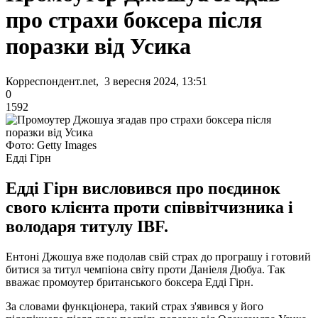
про страхи боксера після
поразки від Усика
Корреспондент.net, 3 вересня 2024, 13:51
0
1592
Фото: Getty Images
Едді Гірн
Едді Гірн висловився про поєдинок
свого клієнта проти співвітчизника і
володаря титулу IBF.
Ентоні Джошуа вже подолав свій страх до програшу і готовий
битися за титул чемпіона світу проти Даніеля Дюбуа. Так
вважає промоутер британського боксера Едді Гірн.
За словами функціонера, такий страх з'явився у його