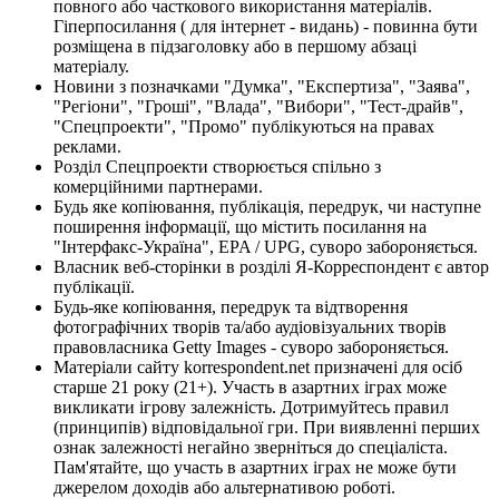
повного або часткового використання матеріалів.
Гіперпосилання ( для інтернет - видань) - повинна бути
розміщена в підзаголовку або в першому абзаці
матеріалу.
Новини з позначками "Думка", "Експертиза", "Заява",
"Регіони", "Гроші", "Влада", "Вибори", "Тест-драйв",
"Спецпроекти", "Промо" публікуються на правах
реклами.
Розділ Спецпроекти створюється спільно з
комерційними партнерами.
Будь яке копіювання, публікація, передрук, чи наступне
поширення інформації, що містить посилання на
"Інтерфакс-Україна", EPA / UPG, суворо забороняється.
Власник веб-сторінки в розділі Я-Корреспондент є автор
публікації.
Будь-яке копіювання, передрук та відтворення
фотографічних творів та/або аудіовізуальних творів
правовласника Getty Images - суворо забороняється.
Матеріали сайту korrespondent.net призначені для осіб
старше 21 року (21+). Участь в азартних іграх може
викликати ігрову залежність. Дотримуйтесь правил
(принципів) відповідальної гри. При виявленні перших
ознак залежності негайно зверніться до спеціаліста.
Пам'ятайте, що участь в азартних іграх не може бути
джерелом доходів або альтернативою роботі.