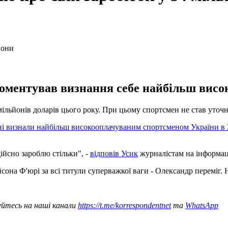
окоментував визнання себе найбільш вис
ільйонів доларів цього року. При цьому спортсмен не став уточн
оні визнали найбільш високооплачуваним спортсменом України в 
дійсно зароблю стільки", -
відповів Усик
журналістам на інформаці
сона Ф'юрі за всі титули суперважкої ваги - Олександр переміг.
уйтесь на наші канали
https://t.me/korrespondentnet
та
WhatsApp