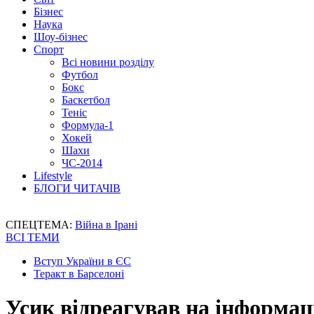
Бізнес
Наука
Шоу-бізнес
Спорт
Всі новини розділу
Футбол
Бокс
Баскетбол
Теніс
Формула-1
Хокей
Шахи
ЧС-2014
Lifestyle
БЛОГИ ЧИТАЧІВ
СПЕЦТЕМА:
Війна в Ірані
ВСІ ТЕМИ
Вступ України в ЄС
Теракт в Барселоні
Усик відреагував на інформаці