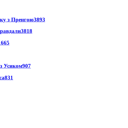
нку з Пренгою
3893
правдали
3818
1665
 з Усиком
907
са
831