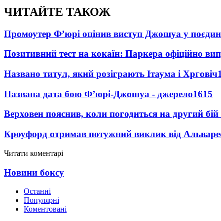
ЧИТАЙТЕ ТАКОЖ
Промоутер Ф’юрі оцінив виступ Джошуа у поєди
Позитивний тест на кокаїн: Паркера офіційно ви
Названо титул, який розіграють Ітаума і Хрговіч
Названа дата бою Ф’юрі-Джошуа - джерело
1615
Верховен пояснив, коли погодиться на другий бій
Кроуфорд отримав потужний виклик від Альваре
Читати коментарі
Новини боксу
Останні
Популярні
Коментовані