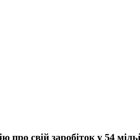
ю про свій заробіток у 54 міл