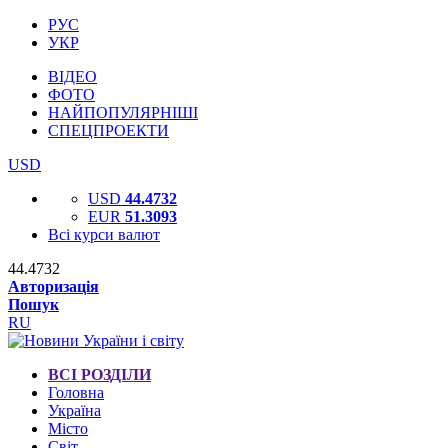
РУС
УКР
ВІДЕО
ФОТО
НАЙПОПУЛЯРНІШІ
СПЕЦПРОЕКТИ
USD
USD
44.4732
EUR
51.3093
Всі курси валют
44.4732
Авторизація
Пошук
RU
ВСІ РОЗДІЛИ
Головна
Україна
Місто
Світ