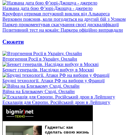
Названа дата бою Ф’юрі-Джошуа - джерело
Кроуфорд отримав потужний виклик від Альвареса
Верховен пояснив, коли погодиться на другий бій з Усиком
Паркер прокоментував скасування своєї дискваліфікації
Позитивний тест на кокаїн: Паркера офіційно виправдали
Сюжети
Вторгнення Росії в Україну. Онлайн
Бенкет генералів. Наслідки вибуху в Москві
Брудні технології. Атаки РФ на вибори у Франції
Війна на Близькому Сході. Онлайн
Ескалація для Європи. Російський дрон в Лейпцигу