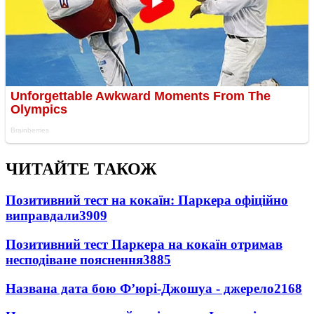
ЧИТАЙТЕ ТАКОЖ
Позитивний тест на кокаїн: Паркера офіційно
виправдали
3909
Позитивний тест Паркера на кокаїн отримав
несподіване пояснення
3885
Названа дата бою Ф’юрі-Джошуа - джерело
2168