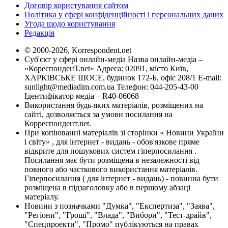
Договір користування сайтом
Політика у сфері конфіденційності і персональних даних
Угода щодо користування
Редакція
© 2000-2026, Korrespondent.net
Суб'єкт у сфері онлайн-медіа Назва онлайн-медіа –
«КореспонденТ.net» Адреса: 02091, місто Київ,
ХАРКІВСЬКЕ ШОСЕ, будинок 172-Б, офіс 208/1 E-mail:
sunlight@mediadim.com.ua
Телефон: 044-205-43-00
Ідентифікатор медіа – R40-06068
Використання будь-яких матеріалів, розміщених на
сайті, дозволяється за умови посилання на
Корреспондент.net.
При копіюванні матеріалів зі сторінки « Новини України
і світу» , для інтернет - видань - обов'язкове пряме
відкрите для пошукових систем гіперпосилання .
Посилання має бути розміщена в незалежності від
повного або часткового використання матеріалів.
Гіперпосилання ( для інтернет - видань) - повинна бути
розміщена в підзаголовку або в першому абзаці
матеріалу.
Новини з позначками "Думка", "Експертиза", "Заява",
"Регіони", "Гроші", "Влада", "Вибори", "Тест-драйв",
"Спецпроекти", "Промо" публікуються на правах