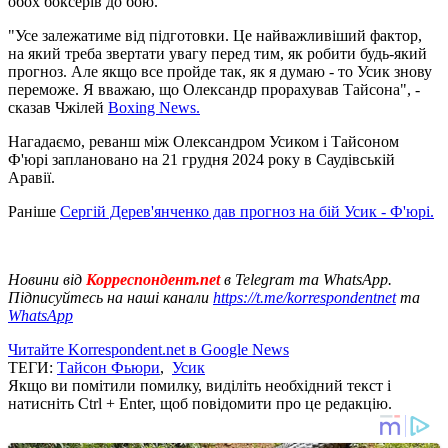
обох боксерів до бою.
"Усе залежатиме від підготовки. Це найважливіший фактор,
на який треба звертати увагу перед тим, як робити будь-який
прогноз. Але якщо все пройде так, як я думаю - то Усик знову
переможе. Я вважаю, що Олександр прорахував Тайсона", -
сказав Чжілей
Boxing News.
Нагадаємо, реванш між Олександром Усиком і Тайсоном
Ф'юрі заплановано на 21 грудня 2024 року в Саудівській
Аравії.
Раніше
Сергій Дерев'янченко дав прогноз на бій Усик - Ф'юрі.
Новини від
Корреспондент.net
в Telegram та WhatsApp.
Підписуйтесь на наші канали
https://t.me/korrespondentnet
та
WhatsApp
Читайте Korrespondent.net в Google News
ТЕГИ:
Тайсон Фьюри
,
Усик
Якщо ви помітили помилку, виділіть необхідний текст і
натисніть Ctrl + Enter, щоб повідомити про це редакцію.