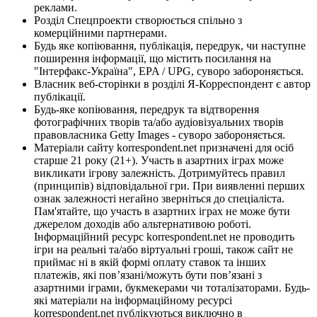
реклами.
Розділ Спецпроекти створюється спільно з
комерційними партнерами.
Будь яке копіювання, публікація, передрук, чи наступне
поширення інформації, що містить посилання на
"Інтерфакс-Україна", EPA / UPG, суворо забороняється.
Власник веб-сторінки в розділі Я-Корреспондент є автор
публікації.
Будь-яке копіювання, передрук та відтворення
фотографічних творів та/або аудіовізуальних творів
правовласника Getty Images - суворо забороняється.
Матеріали сайту korrespondent.net призначені для осіб
старше 21 року (21+). Участь в азартних іграх може
викликати ігрову залежність. Дотримуйтесь правил
(принципів) відповідальної гри. При виявленні перших
ознак залежності негайно зверніться до спеціаліста.
Пам'ятайте, що участь в азартних іграх не може бути
джерелом доходів або альтернативою роботі.
Інформаційний ресурс korrespondent.net не проводить
ігри на реальні та/або віртуальні гроші, також сайт не
приймає ні в якій формі оплату ставок та інших
платежів, які пов’язані/можуть бути пов’язані з
азартними іграми, букмекерами чи тоталізаторами. Будь-
які матеріали на інформаційному ресурсі
korrespondent.net публікуються виключно в