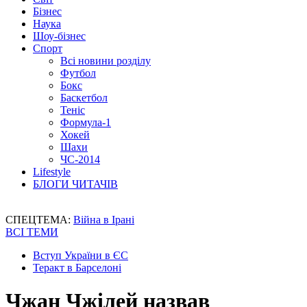
Бізнес
Наука
Шоу-бізнес
Спорт
Всі новини розділу
Футбол
Бокс
Баскетбол
Теніс
Формула-1
Хокей
Шахи
ЧС-2014
Lifestyle
БЛОГИ ЧИТАЧІВ
СПЕЦТЕМА:
Війна в Ірані
ВСІ ТЕМИ
Вступ України в ЄС
Теракт в Барселоні
Чжан Чжілей назвав