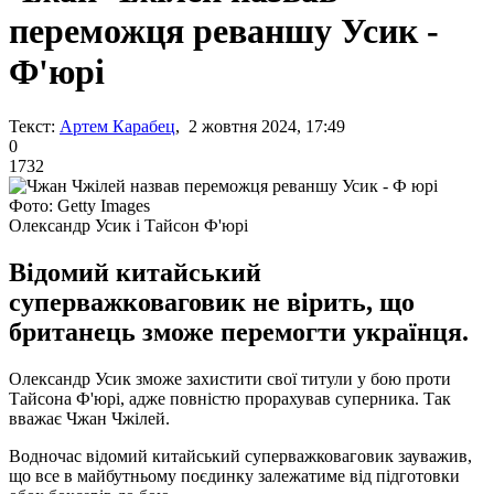
переможця реваншу Усик -
Ф'юрі
Текст:
Артем Карабец
, 2 жовтня 2024, 17:49
0
1732
Фото: Getty Images
Олександр Усик і Тайсон Ф'юрі
Відомий китайський
суперважковаговик не вірить, що
британець зможе перемогти українця.
Олександр Усик зможе захистити свої титули у бою проти
Тайсона Ф'юрі, адже повністю прорахував суперника. Так
вважає Чжан Чжілей.
Водночас відомий китайський суперважковаговик зауважив,
що все в майбутньому поєдинку залежатиме від підготовки