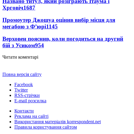
Названо титул, який розіграють Ітаума і
Хрговіч
1687
Промоутер Джошуа оцінив вибір місця для
мегабою з Ф’юрі
1145
Верховен пояснив, коли погодиться на другий
бій з Усиком
954
Читати коментарі
Повна версія сайту
Facebook
Twitter
RSS-стрічки
E-mail розсилка
Контакти
Реклама на сайті
Використання матеріалів korrespondent.net
Правила користування сайтом