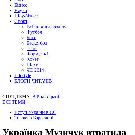
Бізнес
Наука
Шоу-бізнес
Спорт
Всі новини розділу
Футбол
Бокс
Баскетбол
Теніс
Формула-1
Хокей
Шахи
ЧС-2014
Lifestyle
БЛОГИ ЧИТАЧІВ
СПЕЦТЕМА:
Війна в Ірані
ВСІ ТЕМИ
Вступ України в ЄС
Теракт в Барселоні
Українка Музичук втратила