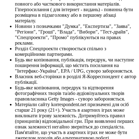
повного або часткового використання матеріалів.
Гіперпосилання ( для інтернет - видань) - повинна бути
розміщена в підзаголовку або в першому абзаці
матеріалу.
Новини з позначками "Думка", "Експертиза", "Заява",
"Регіони", "Гроші", "Влада", "Вибори", "Тест-драйв",
"Спецпроекти", "Промо" публікуються на правах
реклами.
Розділ Спецпроекти створюється спільно з
комерційними партнерами.
Будь яке копіювання, публікація, передрук, чи наступне
поширення інформації, що містить посилання на
"Інтерфакс-Україна", EPA / UPG, суворо забороняється.
Власник веб-сторінки в розділі Я-Корреспондент є автор
публікації.
Будь-яке копіювання, передрук та відтворення
фотографічних творів та/або аудіовізуальних творів
правовласника Getty Images - суворо забороняється.
Матеріали сайту korrespondent.net призначені для осіб
старше 21 року (21+). Участь в азартних іграх може
викликати ігрову залежність. Дотримуйтесь правил
(принципів) відповідальної гри. При виявленні перших
ознак залежності негайно зверніться до спеціаліста.
Пам'ятайте, що участь в азартних іграх не може бути
джерелом доходів або альтернативою роботі.