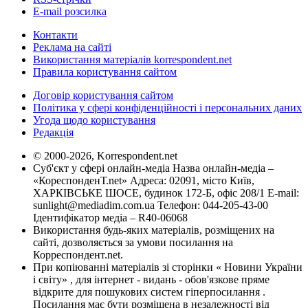
E-mail розсилка
Контакти
Реклама на сайті
Використання матеріалів korrespondent.net
Правила користування сайтом
Договір користування сайтом
Політика у сфері конфіденційності і персональних даних
Угода щодо користування
Редакція
© 2000-2026, Korrespondent.net
Суб'єкт у сфері онлайн-медіа Назва онлайн-медіа –
«КореспонденТ.net» Адреса: 02091, місто Київ,
ХАРКІВСЬКЕ ШОСЕ, будинок 172-Б, офіс 208/1 E-mail:
sunlight@mediadim.com.ua
Телефон: 044-205-43-00
Ідентифікатор медіа – R40-06068
Використання будь-яких матеріалів, розміщених на
сайті, дозволяється за умови посилання на
Корреспондент.net.
При копіюванні матеріалів зі сторінки « Новини України
і світу» , для інтернет - видань - обов'язкове пряме
відкрите для пошукових систем гіперпосилання .
Посилання має бути розміщена в незалежності від