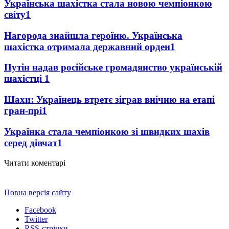
Українська шахістка стала новою чемпіонкою
світу
1
Нагорода знайшла героїню. Українська
шахістка отримала державний орден
1
Путін надав російське громадянство українській
шахістці
1
Шахи: Українець втретє зіграв внічию на етапі
гран-прі
1
Українка стала чемпіонкою зі швидких шахів
серед дівчат
1
Читати коментарі
Повна версія сайту
Facebook
Twitter
RSS-стрічки