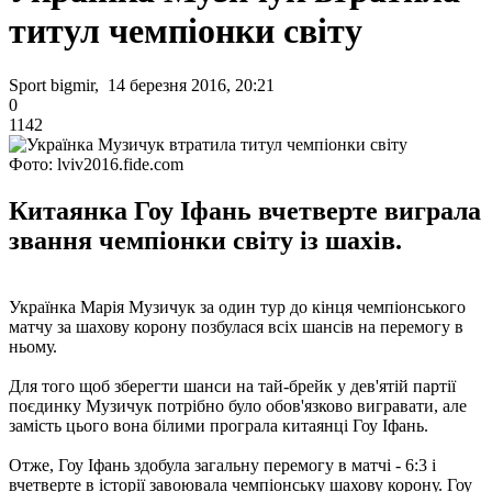
титул чемпіонки світу
Sport bigmir, 14 березня 2016, 20:21
0
1142
Фото: lviv2016.fide.com
Китаянка Гоу Іфань вчетверте виграла
звання чемпіонки світу із шахів.
Українка Марія Музичук за один тур до кінця чемпіонського
матчу за шахову корону позбулася всіх шансів на перемогу в
ньому.
Для того щоб зберегти шанси на тай-брейк у дев'ятій партії
поєдинку Музичук потрібно було обов'язково вигравати, але
замість цього вона білими програла китаянці Гоу Іфань.
Отже, Гоу Іфань здобула загальну перемогу в матчі - 6:3 і
вчетверте в історії завоювала чемпіонську шахову корону. Гоу