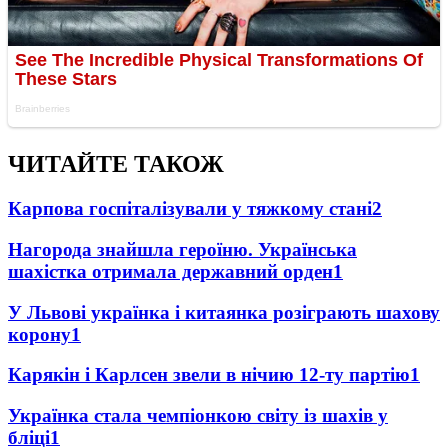
ЧИТАЙТЕ ТАКОЖ
Карпова госпіталізували у тяжкому стані
2
Нагорода знайшла героїню. Українська
шахістка отримала державний орден
1
У Львові українка і китаянка розіграють шахову
корону
1
Карякін і Карлсен звели в нічию 12-ту партію
1
Українка стала чемпіонкою світу із шахів у
бліці
1