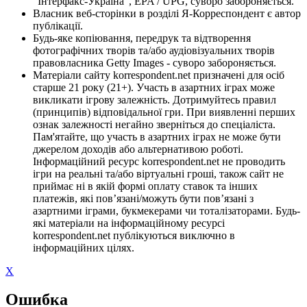
"Інтерфакс-Україна", EPA / UPG, суворо забороняється.
Власник веб-сторінки в розділі Я-Корреспондент є автор
публікації.
Будь-яке копіювання, передрук та відтворення
фотографічних творів та/або аудіовізуальних творів
правовласника Getty Images - суворо забороняється.
Матеріали сайту korrespondent.net призначені для осіб
старше 21 року (21+). Участь в азартних іграх може
викликати ігрову залежність. Дотримуйтесь правил
(принципів) відповідальної гри. При виявленні перших
ознак залежності негайно зверніться до спеціаліста.
Пам'ятайте, що участь в азартних іграх не може бути
джерелом доходів або альтернативою роботі.
Інформаційний ресурс korrespondent.net не проводить
ігри на реальні та/або віртуальні гроші, також сайт не
приймає ні в якій формі оплату ставок та інших
платежів, які пов’язані/можуть бути пов’язані з
азартними іграми, букмекерами чи тоталізаторами. Будь-
які матеріали на інформаційному ресурсі
korrespondent.net публікуються виключно в
інформаційних цілях.
X
Ошибка