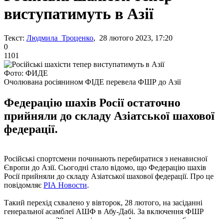
виступатимуть в Азії
Текст:
Людмила Троценко
, 28 лютого 2023, 17:20
0
1101
Фото: ФИДЕ
Очолювана росіянином ФІДЕ перевела ФШР до Азії
Федерацію шахів Росії остаточно
прийняли до складу Азіатської шахової
федерації.
Російські спортсмени починають перебиратися з ненависної
Європи до Азії. Сьогодні стало відомо, що Федерацію шахів
Росії прийняли до складу Азіатської шахової федерації. Про це
повідомляє
РІА Новости
.
Такий перехід схвалено у вівторок, 28 лютого, на засіданні
генеральної асамблеї АШФ в Абу-Дабі. За включення ФШР