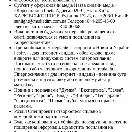
Суб'єкт у сфері онлайн-медіа Назва онлайн-медіа –
«КореспонденТ.net» Адреса: 02091, місто Київ,
ХАРКІВСЬКЕ ШОСЕ, будинок 172-Б, офіс 208/1 E-mail:
sunlight@mediadim.com.ua
Телефон: 044-205-43-00
Ідентифікатор медіа – R40-06068
Використання будь-яких матеріалів, розміщених на
сайті, дозволяється за умови посилання на
Корреспондент.net.
При копіюванні матеріалів зі сторінки « Новини України
і світу» , для інтернет - видань - обов'язкове пряме
відкрите для пошукових систем гіперпосилання .
Посилання має бути розміщена в незалежності від
повного або часткового використання матеріалів.
Гіперпосилання ( для інтернет - видань) - повинна бути
розміщена в підзаголовку або в першому абзаці
матеріалу.
Новини з позначками "Думка", "Експертиза", "Заява",
"Регіони", "Гроші", "Влада", "Вибори", "Тест-драйв",
"Спецпроекти", "Промо" публікуються на правах
реклами.
Розділ Спецпроекти створюється спільно з
комерційними партнерами.
Будь яке копіювання, публікація, передрук, чи наступне
поширення інформації, що містить посилання на