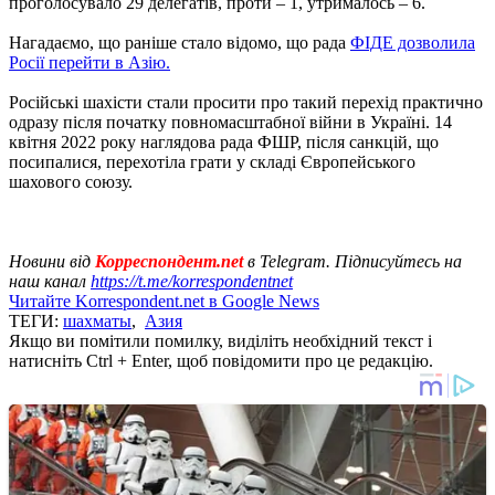
проголосувало 29 делегатів, проти – 1, утрималось – 6.
Нагадаємо, що раніше стало відомо, що рада
ФІДЕ дозволила
Росії перейти в Азію.
Російські шахісти стали просити про такий перехід практично
одразу після початку повномасштабної війни в Україні. 14
квітня 2022 року наглядова рада ФШР, після санкцій, що
посипалися, перехотіла грати у складі Європейського
шахового союзу.
Новини від
Корреспондент.net
в Telegram. Підписуйтесь на
наш канал
https://t.me/korrespondentnet
Читайте Korrespondent.net в Google News
ТЕГИ:
шахматы
,
Азия
Якщо ви помітили помилку, виділіть необхідний текст і
натисніть Ctrl + Enter, щоб повідомити про це редакцію.