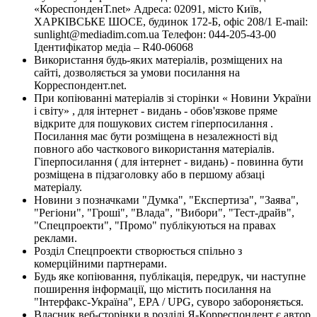
«КореспонденТ.net» Адреса: 02091, місто Київ,
ХАРКІВСЬКЕ ШОСЕ, будинок 172-Б, офіс 208/1 E-mail:
sunlight@mediadim.com.ua
Телефон: 044-205-43-00
Ідентифікатор медіа – R40-06068
Використання будь-яких матеріалів, розміщених на
сайті, дозволяється за умови посилання на
Корреспондент.net.
При копіюванні матеріалів зі сторінки « Новини України
і світу» , для інтернет - видань - обов'язкове пряме
відкрите для пошукових систем гіперпосилання .
Посилання має бути розміщена в незалежності від
повного або часткового використання матеріалів.
Гіперпосилання ( для інтернет - видань) - повинна бути
розміщена в підзаголовку або в першому абзаці
матеріалу.
Новини з позначками "Думка", "Експертиза", "Заява",
"Регіони", "Гроші", "Влада", "Вибори", "Тест-драйв",
"Спецпроекти", "Промо" публікуються на правах
реклами.
Розділ Спецпроекти створюється спільно з
комерційними партнерами.
Будь яке копіювання, публікація, передрук, чи наступне
поширення інформації, що містить посилання на
"Інтерфакс-Україна", EPA / UPG, суворо забороняється.
Власник веб-сторінки в розділі Я-Корреспондент є автор