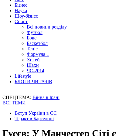
Бізнес
Наука
Шоу-бізнес
Спорт
Всі новини розділу
Футбол
Бокс
Баскетбол
Теніс
Формула-1
Хокей
Шахи
ЧС-2014
Lifestyle
БЛОГИ ЧИТАЧІВ
СПЕЦТЕМА:
Війна в Ірані
ВСІ ТЕМИ
Вступ України в ЄС
Теракт в Барселоні
Гусєв: У Манчестер Сіті є