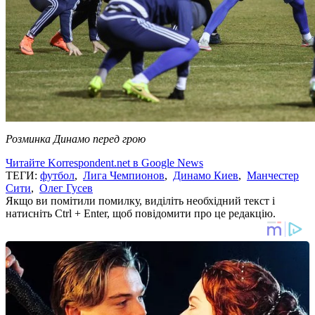
Розминка Динамо перед грою
Читайте Korrespondent.net в Google News
ТЕГИ:
футбол
,
Лига Чемпионов
,
Динамо Киев
,
Манчестер
Сити
,
Олег Гусев
Якщо ви помітили помилку, виділіть необхідний текст і
натисніть Ctrl + Enter, щоб повідомити про це редакцію.