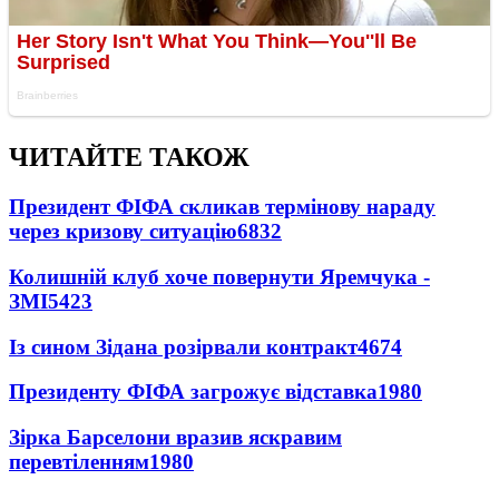
ЧИТАЙТЕ ТАКОЖ
Президент ФІФА скликав термінову нараду
через кризову ситуацію
6832
Колишній клуб хоче повернути Яремчука -
ЗМІ
5423
Із сином Зідана розірвали контракт
4674
Президенту ФІФА загрожує відставка
1980
Зірка Барселони вразив яскравим
перевтіленням
1980