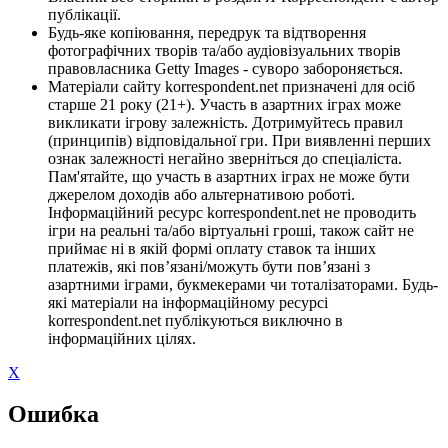
публікації.
Будь-яке копіювання, передрук та відтворення
фотографічних творів та/або аудіовізуальних творів
правовласника Getty Images - суворо забороняється.
Матеріали сайту korrespondent.net призначені для осіб
старше 21 року (21+). Участь в азартних іграх може
викликати ігрову залежність. Дотримуйтесь правил
(принципів) відповідальної гри. При виявленні перших
ознак залежності негайно зверніться до спеціаліста.
Пам'ятайте, що участь в азартних іграх не може бути
джерелом доходів або альтернативою роботі.
Інформаційний ресурс korrespondent.net не проводить
ігри на реальні та/або віртуальні гроші, також сайт не
приймає ні в якій формі оплату ставок та інших
платежів, які пов’язані/можуть бути пов’язані з
азартними іграми, букмекерами чи тоталізаторами. Будь-
які матеріали на інформаційному ресурсі
korrespondent.net публікуються виключно в
інформаційних цілях.
X
Ошибка