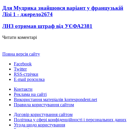
Для Мудрика знайшовся варіант у французькій
Лізі 1 - джерело
2674
ЛНЗ отримав штраф від УЄФА
2381
Читати коментарі
Повна версія сайту
Facebook
Twitter
RSS-стрічки
E-mail розсилка
Контакти
Реклама на сайті
Використання матеріалів korrespondent.net
Правила користування сайтом
Договір користування сайтом
Політика у сфері конфіденційності і персональних даних
Угода щодо користування