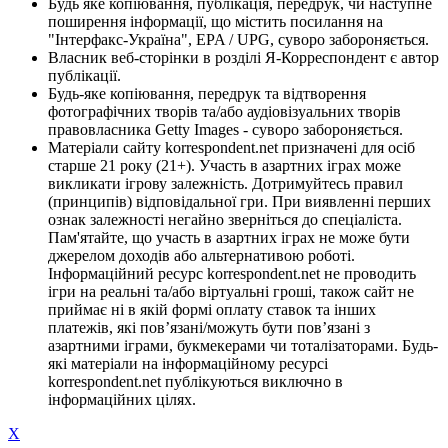
Будь яке копіювання, публікація, передрук, чи наступне
поширення інформації, що містить посилання на
"Інтерфакс-Україна", EPA / UPG, суворо забороняється.
Власник веб-сторінки в розділі Я-Корреспондент є автор
публікації.
Будь-яке копіювання, передрук та відтворення
фотографічних творів та/або аудіовізуальних творів
правовласника Getty Images - суворо забороняється.
Матеріали сайту korrespondent.net призначені для осіб
старше 21 року (21+). Участь в азартних іграх може
викликати ігрову залежність. Дотримуйтесь правил
(принципів) відповідальної гри. При виявленні перших
ознак залежності негайно зверніться до спеціаліста.
Пам'ятайте, що участь в азартних іграх не може бути
джерелом доходів або альтернативою роботі.
Інформаційний ресурс korrespondent.net не проводить
ігри на реальні та/або віртуальні гроші, також сайт не
приймає ні в якій формі оплату ставок та інших
платежів, які пов’язані/можуть бути пов’язані з
азартними іграми, букмекерами чи тоталізаторами. Будь-
які матеріали на інформаційному ресурсі
korrespondent.net публікуються виключно в
інформаційних цілях.
X