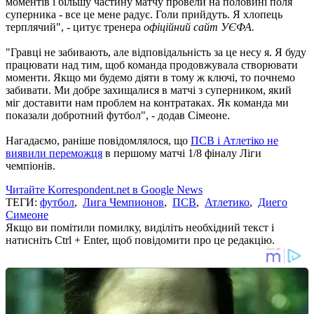
моментів і більшу частину матчу провели на половині поля
суперника - все це мене радує. Голи прийдуть. Я хлопець
терплячий", - цитує тренера
офіційний сайт УЄФА.
"Гравці не забивають, але відповідальність за це несу я. Я буду
працювати над тим, щоб команда продовжувала створювати
моменти. Якщо ми будемо діяти в тому ж ключі, то почнемо
забивати. Ми добре захищалися в матчі з суперником, який
міг доставити нам проблем на контратаках. Як команда ми
показали добротний футбол", - додав Сімеоне.
Нагадаємо, раніше повідомлялося, що
ПСВ і Атлетіко не
виявили переможця
в першому матчі 1/8 фіналу Ліги
чемпіонів.
Читайте Korrespondent.net в Google News
ТЕГИ:
футбол
,
Лига Чемпионов
,
ПСВ
,
Атлетико
,
Диего
Симеоне
Якщо ви помітили помилку, виділіть необхідний текст і
натисніть Ctrl + Enter, щоб повідомити про це редакцію.