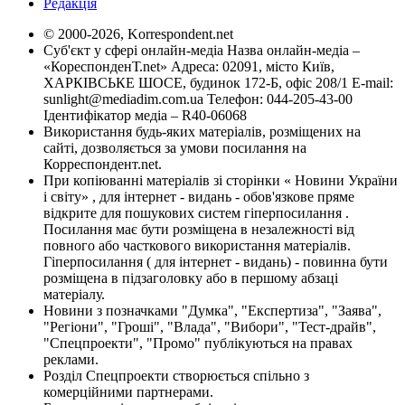
Редакція
© 2000-2026, Korrespondent.net
Суб'єкт у сфері онлайн-медіа Назва онлайн-медіа –
«КореспонденТ.net» Адреса: 02091, місто Київ,
ХАРКІВСЬКЕ ШОСЕ, будинок 172-Б, офіс 208/1 E-mail:
sunlight@mediadim.com.ua
Телефон: 044-205-43-00
Ідентифікатор медіа – R40-06068
Використання будь-яких матеріалів, розміщених на
сайті, дозволяється за умови посилання на
Корреспондент.net.
При копіюванні матеріалів зі сторінки « Новини України
і світу» , для інтернет - видань - обов'язкове пряме
відкрите для пошукових систем гіперпосилання .
Посилання має бути розміщена в незалежності від
повного або часткового використання матеріалів.
Гіперпосилання ( для інтернет - видань) - повинна бути
розміщена в підзаголовку або в першому абзаці
матеріалу.
Новини з позначками "Думка", "Експертиза", "Заява",
"Регіони", "Гроші", "Влада", "Вибори", "Тест-драйв",
"Спецпроекти", "Промо" публікуються на правах
реклами.
Розділ Спецпроекти створюється спільно з
комерційними партнерами.