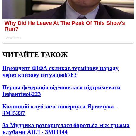
ЧИТАЙТЕ ТАКОЖ
Президент ФІФА скликав термінову нараду
через кризову ситуацію
6763
Перша федерація відмовилася підтримувати
Інфантіно
6223
Колишній клуб хоче повернути Яремчука -
ЗМІ
5337
За Мудрика розгорнулася боротьба між трьома
клубами АПЛ - ЗМІ
3344