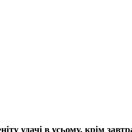
іту удачі в усьому, крім завт