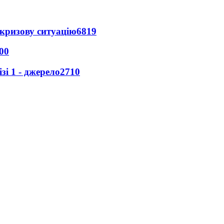
кризову ситуацію
6819
00
і 1 - джерело
2710