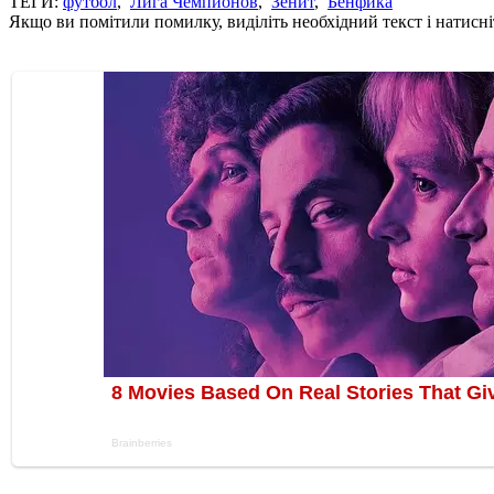
ТЕГИ:
футбол
,
Лига Чемпионов
,
Зенит
,
Бенфика
Якщо ви помітили помилку, виділіть необхідний текст і натисніт