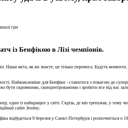
тч із Бенфікою в Лізі чемпіонів.
аша мета, як ви знаєте, це тільки перемога. Будуть моменти, ко
ивості. Найважливіше для Бенфіки - ставитися з повагою до супе
иво бути скромними, сконцентрованими і зробити все від нас зал
 один із найкращих у світі. Скрізь, де він тренував, у тому чис
іційний сайт Зеніту
.
фіка відбудеться 9 березня у Санкт-Петербурзі і розпочнеться о 19