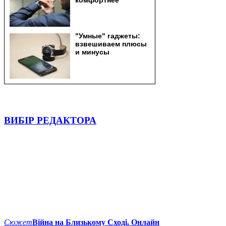
ВИБІР РЕДАКТОРА
Сюжет
Війна на Близькому Сході. Онлайн