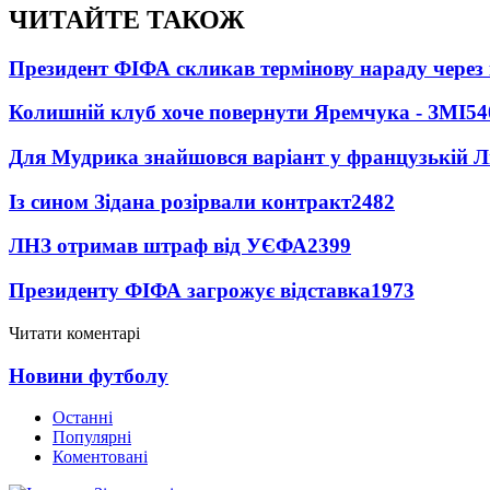
ЧИТАЙТЕ ТАКОЖ
Президент ФІФА скликав термінову нараду через 
Колишній клуб хоче повернути Яремчука - ЗМІ
54
Для Мудрика знайшовся варіант у французькій Ліз
Із сином Зідана розірвали контракт
2482
ЛНЗ отримав штраф від УЄФА
2399
Президенту ФІФА загрожує відставка
1973
Читати коментарі
Новини футболу
Останні
Популярні
Коментовані