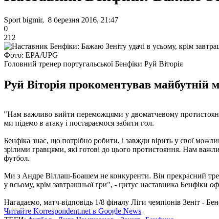
Sport bigmir, 8 березня 2016, 21:47
0
212
Фото: EPA/UPG
Головний тренер португальської Бенфіки Руй Віторія
Руй Віторія прокоментував майбутній ма
"Нам важливо вийти переможцями у двоматчевому протистоянні. Н
ми підемо в атаку і постараємося забити гол.
Бенфіка знає, що потрібно робити, і завжди вірить у свої можл
зрілими гравцями, які готові до цього протистояння. Нам важл
футбол.
Ми з Андре Віллаш-Боашем не конкуренти. Він прекрасний тренер,
у всьому, крім завтрашньої гри", - цитує наставника Бенфіки
оф
Нагадаємо, матч-відповідь 1/8 фіналу Ліги чемпіонів Зеніт - Бен
Читайте Korrespondent.net в Google News