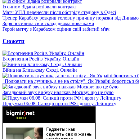
Із сином Зідана розірвали контракт
Матч УПЛ перенесли після обстрілу стадіону в Одесі
Тренер Карабаху розкрив головну причину поразки від Динамо
Зоря посилила свій склад двома новачками
Герой матчу з Карабахом оцінив свій забитий м'яч
Сюжети
Вторгнення Росії в Україну. Онлайн
Війна на Близькому Сході. Онлайн
"Полювати на лучника, а не на стрілу". Як Україні боротись з 
Загадковий звук вибуху налякав Москву: що це було
Підсумки 06.08: Санкції проти РФ і дрон у Лейпцигу