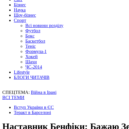
Бізнес
Наука
Шоу-бізнес
Спорт
Всі новини розділу
Футбол
Бокс
Баскетбол
Теніс
Формула-1
Хокей
Шахи
ЧС-2014
Lifestyle
БЛОГИ ЧИТАЧІВ
СПЕЦТЕМА:
Війна в Ірані
ВСІ ТЕМИ
Вступ України в ЄС
Теракт в Барселоні
Наставник Бенфіки: Бажаю Зен