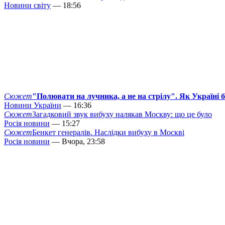
Новини світу
— 18:56
Сюжет
"Полювати на лучника, а не на стрілу". Як Україні 
Новини України
— 16:36
Сюжет
Загадковий звук вибуху налякав Москву: що це було
Росія новини
— 15:27
Сюжет
Бенкет генералів. Наслідки вибуху в Москві
Росія новини
— Вчора, 23:58