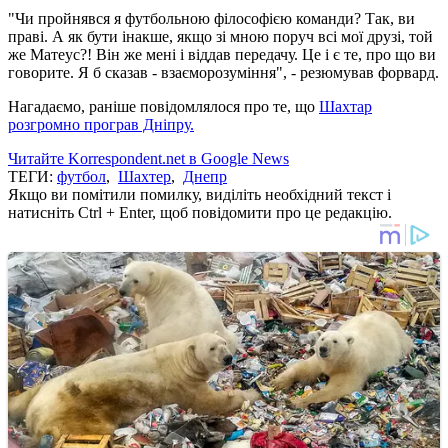
"Чи пройнявся я футбольною філософією команди? Так, ви
праві. А як бути інакше, якщо зі мною поруч всі мої друзі, той
же Матеус?! Він же мені і віддав передачу. Це і є те, про що ви
говорите. Я б сказав - взаєморозуміння", - резюмував форвард.
Нагадаємо, раніше повідомлялося про те, що
Шахтар
розгромно програв Дніпру.
Читайте Korrespondent.net в Google News
ТЕГИ:
футбол
,
Шахтер
,
Днепр
Якщо ви помітили помилку, виділіть необхідний текст і
натисніть Ctrl + Enter, щоб повідомити про це редакцію.