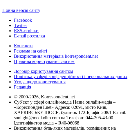
Повна версія сайту
Facebook
Twitter
RSS-стрічки
E-mail розсилка
Контакти
Реклама на сайті
Використання матеріалів korrespondent.net
Правила користування сайтом
Договір користування сайтом
Політика у сфері конфіденційності і персональних даних
Угода щодо користування
Редакція
© 2000-2026, Korrespondent.net
Суб'єкт у сфері онлайн-медіа Назва онлайн-медіа –
«КореспонденТ.net» Адреса: 02091, місто Київ,
ХАРКІВСЬКЕ ШОСЕ, будинок 172-Б, офіс 208/1 E-mail:
sunlight@mediadim.com.ua
Телефон: 044-205-43-00
Ідентифікатор медіа – R40-06068
Використання будь-яких матеріалів, розміщених на