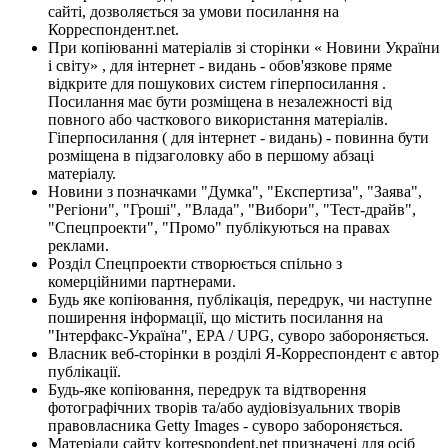
сайті, дозволяється за умови посилання на
Корреспондент.net.
При копіюванні матеріалів зі сторінки « Новини України
і світу» , для інтернет - видань - обов'язкове пряме
відкрите для пошукових систем гіперпосилання .
Посилання має бути розміщена в незалежності від
повного або часткового використання матеріалів.
Гіперпосилання ( для інтернет - видань) - повинна бути
розміщена в підзаголовку або в першому абзаці
матеріалу.
Новини з позначками "Думка", "Експертиза", "Заява",
"Регіони", "Гроші", "Влада", "Вибори", "Тест-драйв",
"Спецпроекти", "Промо" публікуються на правах
реклами.
Розділ Спецпроекти створюється спільно з
комерційними партнерами.
Будь яке копіювання, публікація, передрук, чи наступне
поширення інформації, що містить посилання на
"Інтерфакс-Україна", EPA / UPG, суворо забороняється.
Власник веб-сторінки в розділі Я-Корреспондент є автор
публікації.
Будь-яке копіювання, передрук та відтворення
фотографічних творів та/або аудіовізуальних творів
правовласника Getty Images - суворо забороняється.
Матеріали сайту korrespondent.net призначені для осіб