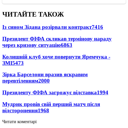
ЧИТАЙТЕ ТАКОЖ
Із сином Зідана розірвали контракт
7416
Президент ФІФА скликав термінову нараду
через кризову ситуацію
6863
Колишній клуб хоче повернути Яремчука -
ЗМІ
5473
Зірка Барселони вразив яскравим
перевтіленням
2000
Президенту ФІФА загрожує відставка
1994
Мудрик провів свій перший матч після
відсторонення
1968
Читати коментарі