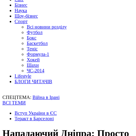
Бізнес
Наука
Шоу-бізнес
Спорт
Всі новини розділу
Футбол
Бокс
Баскетбол
Теніс
Формула-1
Хокей
Шахи
ЧС-2014
Lifestyle
БЛОГИ ЧИТАЧІВ
СПЕЦТЕМА:
Війна в Ірані
ВСІ ТЕМИ
Вступ України в ЄС
Теракт в Барселоні
Нападаючий Дніпра: Просто