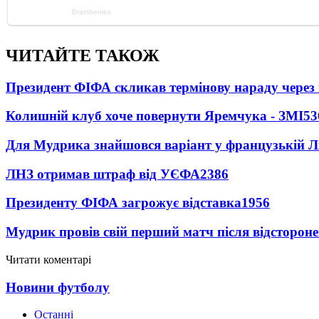
ЧИТАЙТЕ ТАКОЖ
Президент ФІФА скликав термінову нараду через 
Колишній клуб хоче повернути Яремчука - ЗМІ
53
Для Мудрика знайшовся варіант у французькій Ліз
ЛНЗ отримав штраф від УЄФА
2386
Президенту ФІФА загрожує відставка
1956
Мудрик провів свій перший матч після відсторон
Читати коментарі
Новини футболу
Останні