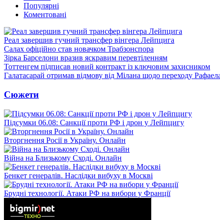
Популярні
Коментовані
Реал завершив гучний трансфер вінгера Лейпцига
Салах офіційно став новачком Трабзонспора
Зірка Барселони вразив яскравим перевтіленням
Тоттенгем підписав новий контракт із ключовим захисником
Галатасарай отримав відмову від Мілана щодо переходу Рафаел
Сюжети
Підсумки 06.08: Санкції проти РФ і дрон у Лейпцигу
Вторгнення Росії в Україну. Онлайн
Війна на Близькому Сході. Онлайн
Бенкет генералів. Наслідки вибуху в Москві
Брудні технології. Атаки РФ на вибори у Франції