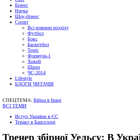
Бізнес
Наука
Шоу-бізнес
Спорт
Всі новини розділу
Футбол
Бокс
Баскетбол
Теніс
Формула-1
Хокей
Шахи
ЧС-2014
Lifestyle
БЛОГИ ЧИТАЧІВ
СПЕЦТЕМА:
Війна в Ірані
ВСІ ТЕМИ
Вступ України в ЄС
Теракт в Барселоні
Тренер збірної Уельсу: В Укр