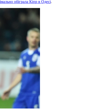
імально обіграла Кіпр в Одесі
.