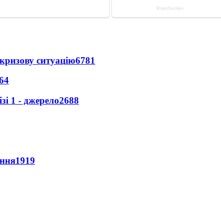
кризову ситуацію
6781
64
і 1 - джерело
2688
ення
1919