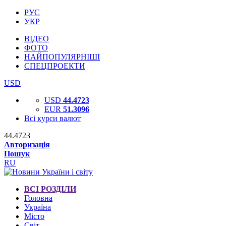
РУС
УКР
ВІДЕО
ФОТО
НАЙПОПУЛЯРНІШІ
СПЕЦПРОЕКТИ
USD
USD
44.4723
EUR
51.3096
Всі курси валют
44.4723
Авторизація
Пошук
RU
ВСІ РОЗДІЛИ
Головна
Україна
Місто
Світ