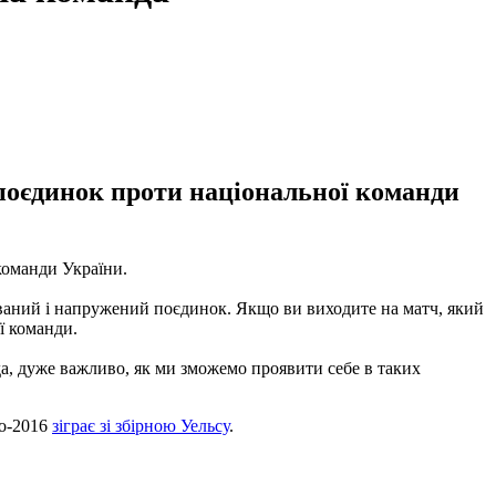
поєдинок проти національної команди
команди України.
кований і напружений поєдинок. Якщо ви виходите на матч, який
ї команди.
да, дуже важливо, як ми зможемо проявити себе в таких
о-2016
зіграє
зі збірною
Уельсу
.