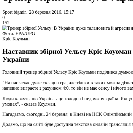
Sport bigmir, 28 березня 2016, 15:17
0
152
Фото: EPA/UPG
Кріс Коулман
Наставник збірної Уельсу Кріс Коуома
України
Головний тренер збірної Уельсу Кріс Коуоман поділився думко
"На нас чекає дуже складна гра, але тільки в таких можна діз
напевно виграєте з рахунком 4:0, то він не має сенсу і нічого 
Люди кажуть, що Україна - це холодна і недружня країна. Якщо 
умовах", - сказав Коулман.
Нагадаємо
,
сьогодні
,
24 березня,
в
Києві
на
НСК
Олімпійський
Додамо, що на сайті буде доступна текстова онлайн трансляція