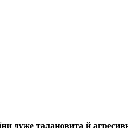
аїни дуже талановита й агресив