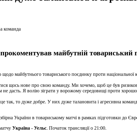
н прокоментував майбутній товариський 
ю щодо майбутнього товариського поєдинку проти національної 
натися щось нове про свою команду. Ми хочемо, щоб це був ризи
вам не дасть. Я волію зіграти у ворожому середовищі проти хорошо
це так, то дуже добре. У них дуже талановита і агресивна коман
збірна
України
в
товариському
матчі
в
рамках
підготовки
до
Євр
 матчу
Україна - Уельс
. Початок трансляції о 21:00.