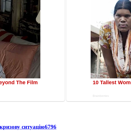
кризову ситуацію
6796