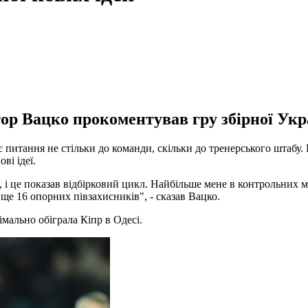
ор Вацко прокоментував гру збірної Укр
є питання не стільки до команди, скільки до тренерського штабу. 
ві ідеї.
ре, і це показав відбірковий цикл. Найбільше мене в контрольних 
 ще 16 опорних півзахисників", - сказав Вацко.
імально обіграла Кіпр в Одесі.