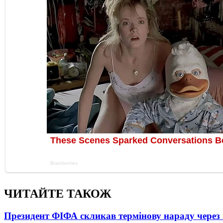
ЧИТАЙТЕ ТАКОЖ
Президент ФІФА скликав термінову нараду через 