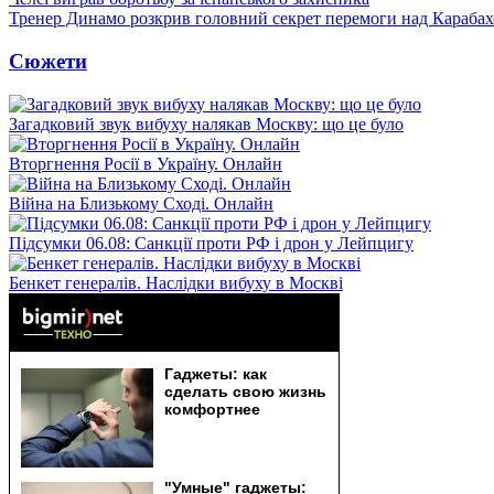
Тренер Динамо розкрив головний секрет перемоги над Караба
Сюжети
Загадковий звук вибуху налякав Москву: що це було
Вторгнення Росії в Україну. Онлайн
Війна на Близькому Сході. Онлайн
Підсумки 06.08: Санкції проти РФ і дрон у Лейпцигу
Бенкет генералів. Наслідки вибуху в Москві