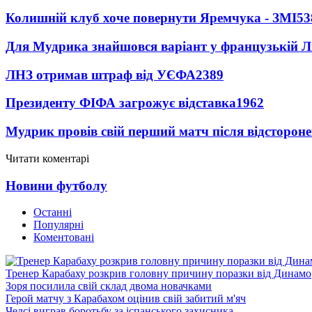
Колишній клуб хоче повернути Яремчука - ЗМІ
53
Для Мудрика знайшовся варіант у французькій Ліз
ЛНЗ отримав штраф від УЄФА
2389
Президенту ФІФА загрожує відставка
1962
Мудрик провів свій перший матч після відсторон
Читати коментарі
Новини футболу
Останні
Популярні
Коментовані
Тренер Карабаху розкрив головну причину поразки від Динамо
Зоря посилила свій склад двома новачками
Герой матчу з Карабахом оцінив свій забитий м'яч
Челсі виграв боротьбу за іспанського захисника