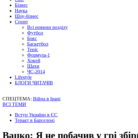
Бізнес
Наука
Шоу-бізнес
Спорт
Всі новини розділу
Футбол
Бокс
Баскетбол
Теніс
Формула-1
Хокей
Шахи
ЧС-2014
Lifestyle
БЛОГИ ЧИТАЧІВ
СПЕЦТЕМА:
Війна в Ірані
ВСІ ТЕМИ
Вступ України в ЄС
Теракт в Барселоні
Вацко: Я не побачив у грі збір