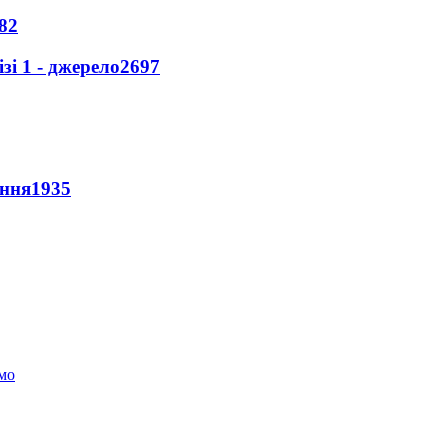
82
і 1 - джерело
2697
ення
1935