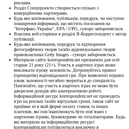
реклами.
Розділ Спецпроекти створюється спільно з
комерційними партнерами.
Будь яке копіювання, публікація, передрук, чи наступне
поширення інформації, що містить посилання на
"Інтерфакс-Україна", EPA / UPG, суворо забороняється.
Власник веб-сторінки в розділі Я-Корреспондент є автор
публікації.
Будь-яке копіювання, передрук та відтворення
фотографічних творів та/або аудіовізуальних творів
правовласника Getty Images - суворо забороняється.
Матеріали сайту korrespondent.net призначені для осіб
старше 21 року (21+). Участь в азартних іграх може
викликати ігрову залежність. Дотримуйтесь правил
(принципів) відповідальної гри. При виявленні перших
ознак залежності негайно зверніться до спеціаліста.
Пам'ятайте, що участь в азартних іграх не може бути
джерелом доходів або альтернативою роботі.
Інформаційний ресурс korrespondent.net не проводить
ігри на реальні та/або віртуальні гроші, також сайт не
приймає ні в якій формі оплату ставок та інших
платежів, які пов’язані/можуть бути пов’язані з
азартними іграми, букмекерами чи тоталізаторами. Будь-
які матеріали на інформаційному ресурсі
korrespondent.net публікуються виключно в