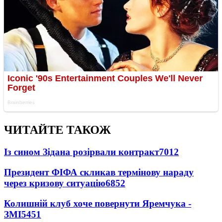
ЧИТАЙТЕ ТАКОЖ
Із сином Зідана розірвали контракт
7012
Президент ФІФА скликав термінову нараду
через кризову ситуацію
6852
Колишній клуб хоче повернути Яремчука -
ЗМІ
5451