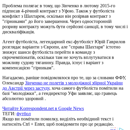
Проблема полягає в тому, що Зінченко в лютому 2015-го
підписав 4-річний контракт з Уфою. Також у футболіста
конфлікт з Шахтарем, оскільки він розірвав контракт з
"гірниками" до його завершення. Через односторонній
розриву контракту можуть бути серйозні санкції, в тому числі і
дискваліфікація.
Агент футболіста, легендарний екс-футболіст Юрій Гаврилов
розглядає варіанти з Європи, але "справа Шахтаря" істотно
знижує шанси футболіста перейти в команду з
єврочемпіонатів, оскільки там не хочуть вплутуватися в
можливу судову тяганину. Правда, існує і варіант з
компенсацією "гірникам".
Нагадаємо, раніше повідомлялося про те, що за словами ФФУ,
Олександр
Зінченко не полетів з молодіжної збірної України
до Австрії через застуду
, хоча самого футболіста помітили на
базі "молодіжки", а гендиректор Уфи заявляє, що гравець
абсолютно здоровий .
Читайте Korrespondent.net в Google News
ТЕГИ:
футбол
Якщо ви помітили помилку, виділіть необхідний текст і
натисніть Ctrl + Enter, щоб повідомити про це редакцію.