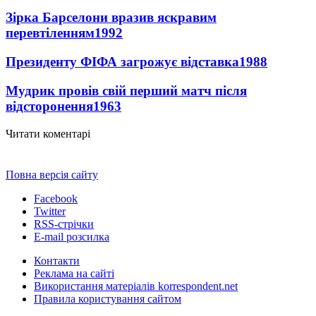
Зірка Барселони вразив яскравим
перевтіленням
1992
Президенту ФІФА загрожує відставка
1988
Мудрик провів свій перший матч після
відсторонення
1963
Читати коментарі
Повна версія сайту
Facebook
Twitter
RSS-стрічки
E-mail розсилка
Контакти
Реклама на сайті
Використання матеріалів korrespondent.net
Правила користування сайтом