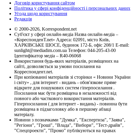
Договір користування сайтом
Політика у сфері конфіденційності і персональних даних
Угода щодо користування
Редакція
© 2000-2026, Korrespondent.net
Суб'єкт у сфері онлайн-медіа Назва онлайн-медіа –
«КореспонденТ.net» Адреса: 02091, місто Київ,
ХАРКІВСЬКЕ ШОСЕ, будинок 172-Б, офіс 208/1 E-mail:
sunlight@mediadim.com.ua
Телефон: 044-205-43-00
Ідентифікатор медіа – R40-06068
Використання будь-яких матеріалів, розміщених на
сайті, дозволяється за умови посилання на
Корреспондент.net.
При копіюванні матеріалів зі сторінки « Новини України
і світу» , для інтернет - видань - обов'язкове пряме
відкрите для пошукових систем гіперпосилання .
Посилання має бути розміщена в незалежності від
повного або часткового використання матеріалів.
Гіперпосилання ( для інтернет - видань) - повинна бути
розміщена в підзаголовку або в першому абзаці
матеріалу.
Новини з позначками "Думка", "Експертиза", "Заява",
"Регіони", "Гроші", "Влада", "Вибори", "Тест-драйв",
"Спецпроекти", "Промо" публікуються на правах