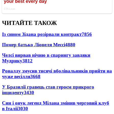
ЧИТАЙТЕ ТАКОЖ
Із сином Зідана розірвали контракт
7856
Помер батько Ліонеля Мессі
4880
Челсі вирвав нічию в спарингу завдяки
Мудрику
3812
Роналду змусив тисячі вболівальників прийти на
чуже весілля
3668
У Бразилії гравець став героєм прикрого
інциденту
3430
Син і онук легенд Мілана змінив черговий клуб
в Італії
3030