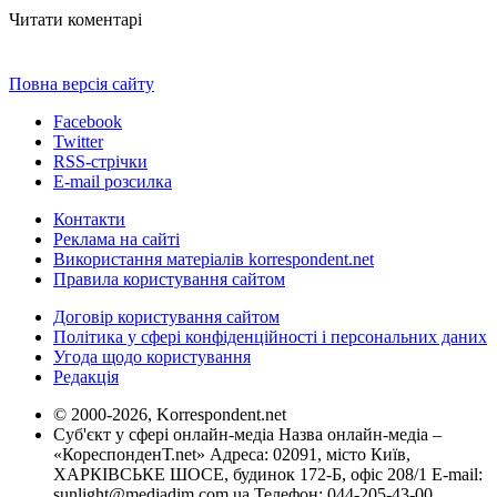
Читати коментарі
Повна версія сайту
Facebook
Twitter
RSS-стрічки
E-mail розсилка
Контакти
Реклама на сайті
Використання матеріалів korrespondent.net
Правила користування сайтом
Договір користування сайтом
Політика у сфері конфіденційності і персональних даних
Угода щодо користування
Редакція
© 2000-2026, Korrespondent.net
Суб'єкт у сфері онлайн-медіа Назва онлайн-медіа –
«КореспонденТ.net» Адреса: 02091, місто Київ,
ХАРКІВСЬКЕ ШОСЕ, будинок 172-Б, офіс 208/1 E-mail:
sunlight@mediadim.com.ua
Телефон: 044-205-43-00