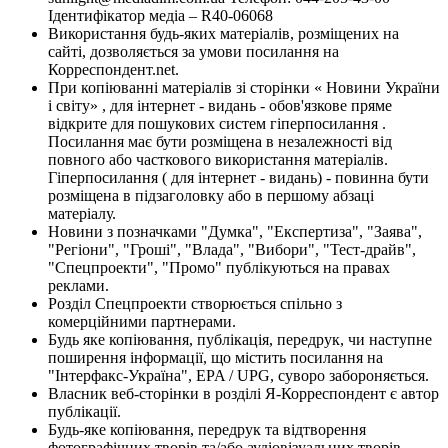
Ідентифікатор медіа – R40-06068
Використання будь-яких матеріалів, розміщених на
сайті, дозволяється за умови посилання на
Корреспондент.net.
При копіюванні матеріалів зі сторінки « Новини України
і світу» , для інтернет - видань - обов'язкове пряме
відкрите для пошукових систем гіперпосилання .
Посилання має бути розміщена в незалежності від
повного або часткового використання матеріалів.
Гіперпосилання ( для інтернет - видань) - повинна бути
розміщена в підзаголовку або в першому абзаці
матеріалу.
Новини з позначками "Думка", "Експертиза", "Заява",
"Регіони", "Гроші", "Влада", "Вибори", "Тест-драйв",
"Спецпроекти", "Промо" публікуються на правах
реклами.
Розділ Спецпроекти створюється спільно з
комерційними партнерами.
Будь яке копіювання, публікація, передрук, чи наступне
поширення інформації, що містить посилання на
"Інтерфакс-Україна", EPA / UPG, суворо забороняється.
Власник веб-сторінки в розділі Я-Корреспондент є автор
публікації.
Будь-яке копіювання, передрук та відтворення
фотографічних творів та/або аудіовізуальних творів