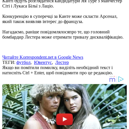
Канті будуть розглядатися кандидатури Яя Туре з Манчестер
Сіті і Лукаса Більї з Лаціо.
Конкуренцію в суперечці за Канте може скласти Арсенал,
який також виявляв інтерес до француза.
Нагадаємо, раніше повідомля
лосяпро те, що головний
бомбардир Лестера може отримати тривалу дискваліфікацію.
Читайте Korrespondent.net в Google News
ТЕГИ:
футбол
,
Ювентус
,
Лестер
Якщо ви помітили помилку, виділіть необхідний текст і
натисніть Ctrl + Enter, щоб повідомити про це редакцію.