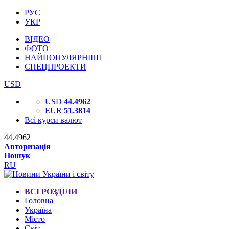
РУС
УКР
ВІДЕО
ФОТО
НАЙПОПУЛЯРНІШІ
СПЕЦПРОЕКТИ
USD
USD
44.4962
EUR
51.3814
Всі курси валют
44.4962
Авторизація
Пошук
RU
ВСІ РОЗДІЛИ
Головна
Україна
Місто
Світ