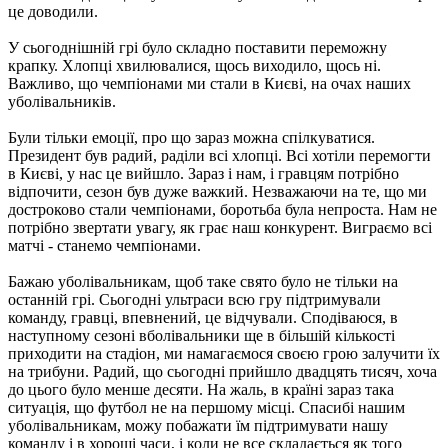
це доводили.
У сьогоднішній грі було складно поставити переможну
крапку. Хлопці хвилювалися, щось виходило, щось ні.
Важливо, що чемпіонами ми стали в Києві, на очах наших
уболівальників.
Були тільки емоції, про що зараз можна спілкуватися.
Президент був радий, раділи всі хлопці. Всі хотіли перемогти
в Києві, у нас це вийшло. Зараз і нам, і гравцям потрібно
відпочити, сезон був дуже важкий. Незважаючи на те, що ми
достроково стали чемпіонами, боротьба була непроста. Нам не
потрібно звертати увагу, як грає наш конкурент. Виграємо всі
матчі - станемо чемпіонами.
Бажаю уболівальникам, щоб таке свято було не тільки на
останній грі. Сьогодні ультраси всю гру підтримували
команду, гравці, впевнений, це відчували. Сподіваюся, в
наступному сезоні вболівальники ще в більшій кількості
приходити на стадіон, ми намагаємося своєю грою залучити їх
на трибуни. Радий, що сьогодні прийшло двадцять тисяч, хоча
до цього було менше десяти. На жаль, в країні зараз така
ситуація, що футбол не на першому місці. Спасибі нашим
уболівальникам, можу побажати їм підтримувати нашу
команду і в хороші часи, і коли не все складається як того