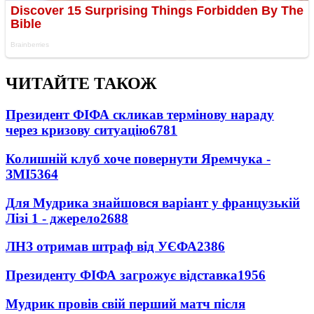
ЧИТАЙТЕ ТАКОЖ
Президент ФІФА скликав термінову нараду
через кризову ситуацію
6781
Колишній клуб хоче повернути Яремчука -
ЗМІ
5364
Для Мудрика знайшовся варіант у французькій
Лізі 1 - джерело
2688
ЛНЗ отримав штраф від УЄФА
2386
Президенту ФІФА загрожує відставка
1956
Мудрик провів свій перший матч після