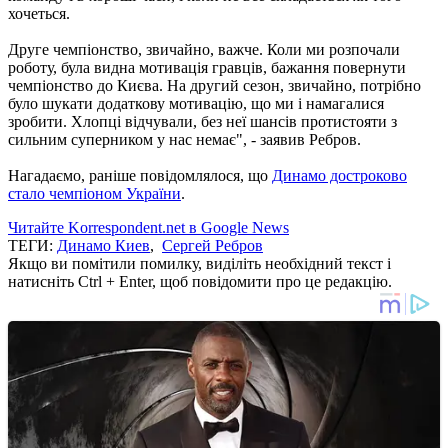
хочеться.
Друге чемпіонство, звичайно, важче. Коли ми розпочали
роботу, була видна мотивація гравців, бажання повернути
чемпіонство до Києва. На другий сезон, звичайно, потрібно
було шукати додаткову мотивацію, що ми і намагалися
зробити. Хлопці відчували, без неї шансів протистояти з
сильним суперником у нас немає", - заявив Ребров.
Нагадаємо, раніше повідомлялося, що
Динамо достроково
стало чемпіоном України
.
Читайте Korrespondent.net в Google News
ТЕГИ:
Динамо Киев
,
Сергей Ребров
Якщо ви помітили помилку, виділіть необхідний текст і
натисніть Ctrl + Enter, щоб повідомити про це редакцію.