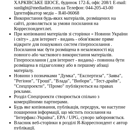
ХАРКІВСЬКЕ ШОСЕ, будинок 172-Б, офіс 208/1 E-mail:
sunlight@mediadim.com.ua
Телефон: 044-205-43-00
Ідентифікатор медіа – R40-06068
Використання будь-яких матеріалів, розміщених на
сайті, дозволяється за умови посилання на
Корреспондент.net.
При копіюванні матеріалів зі сторінки « Новини України
і світу» , для інтернет - видань - обов'язкове пряме
відкрите для пошукових систем гіперпосилання .
Посилання має бути розміщена в незалежності від
повного або часткового використання матеріалів.
Гіперпосилання ( для інтернет - видань) - повинна бути
розміщена в підзаголовку або в першому абзаці
матеріалу.
Новини з позначками "Думка", "Експертиза", "Заява",
"Регіони", "Гроші", "Влада", "Вибори", "Тест-драйв",
"Спецпроекти", "Промо" публікуються на правах
реклами.
Розділ Спецпроекти створюється спільно з
комерційними партнерами.
Будь яке копіювання, публікація, передрук, чи наступне
поширення інформації, що містить посилання на
"Інтерфакс-Україна", EPA / UPG, суворо забороняється.
Власник веб-сторінки в розділі Я-Корреспондент є автор
публікації.