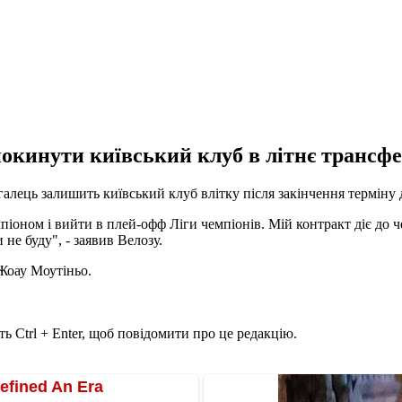
окинути київський клуб в літнє трансфе
алець залишить київський клуб влітку після закінчення терміну 
оном і вийти в плей-офф Ліги чемпіонів. Мій контракт діє до че
не буду", - заявив Велозу.
Жоау Моутіньо.
ь Ctrl + Enter, щоб повідомити про це редакцію.