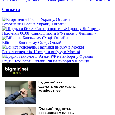
Сюжети
Вторгнення Росії в Україну. Онлайн
Підсумки 06.08: Санкції проти РФ і дрон у Лейпцигу
Війна на Близькому Сході. Онлайн
Бенкет генералів. Наслідки вибуху в Москві
Брудні технології. Атаки РФ на вибори у Франції