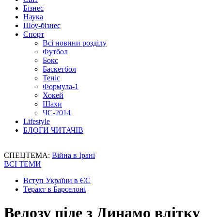
Бізнес
Наука
Шоу-бізнес
Спорт
Всі новини розділу
Футбол
Бокс
Баскетбол
Теніс
Формула-1
Хокей
Шахи
ЧС-2014
Lifestyle
БЛОГИ ЧИТАЧІВ
СПЕЦТЕМА:
Війна в Ірані
ВСІ ТЕМИ
Вступ України в ЄС
Теракт в Барселоні
Велозу піде з Динамо влітку