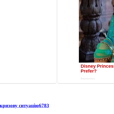
кризову ситуацію
6783