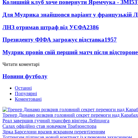
Колишній клуб хоче повернути Яремчука - ЗМІ
53
Для Мудрика знайшовся варіант у французькій Ліз
ЛНЗ отримав штраф від УЄФА
2386
Президенту ФІФА загрожує відставка
1957
Мудрик провів свій перший матч після відсторон
Читати коментарі
Новини футболу
Останні
Популярні
Коментовані
Тренер Динамо розкрив головний секрет перемоги над Караба
Реал завершив гучний трансфер вінгера Лейпцига
Салах офіційно став новачком Трабзонспора
Зірка Барселони вразив яскравим перевтіленням
Тоттенгем підписав новий контракт із ключовим захисником