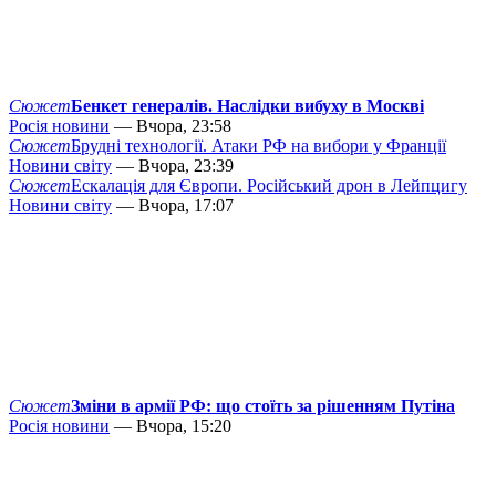
Сюжет
Бенкет генералів. Наслідки вибуху в Москві
Росія новини
— Вчора, 23:58
Сюжет
Брудні технології. Атаки РФ на вибори у Франції
Новини світу
— Вчора, 23:39
Сюжет
Ескалація для Європи. Російський дрон в Лейпцигу
Новини світу
— Вчора, 17:07
Сюжет
Зміни в армії РФ: що стоїть за рішенням Путіна
Росія новини
— Вчора, 15:20