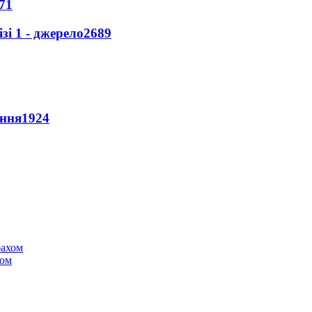
71
і 1 - джерело
2689
ення
1924
хом