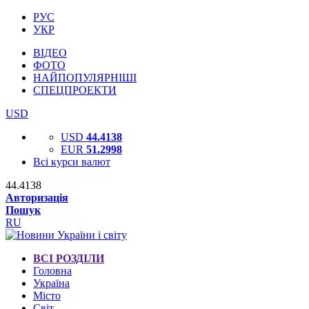
РУС
УКР
ВІДЕО
ФОТО
НАЙПОПУЛЯРНІШІ
СПЕЦПРОЕКТИ
USD
USD
44.4138
EUR
51.2998
Всі курси валют
44.4138
Авторизація
Пошук
RU
ВСІ РОЗДІЛИ
Головна
Україна
Місто
Світ