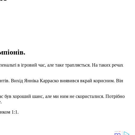
мпіонів.
енальті в ігровий час, але таке трапляється. На таких речах
тів. Вихід Янніка Карраско виявився вкрай корисним. Він
ас був хороший шанс, але ми ним не скористалися. Потрібно
.
унком 1:1.