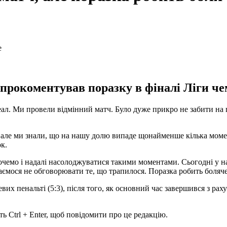
рокоментував поразку в фіналі Ліги че
Реал. Ми провели відмінний матч. Було дуже прикро не забити на п
але ми знали, що на нашу долю випаде щонайменше кілька момен
к.
хочемо і надалі насолоджуватися такими моментами. Сьогодні у н
ємося не обговорювати те, що трапилося. Поразка робить боляче
евих пенальті (5:3), після того, як основний час завершився з рах
ь Ctrl + Enter, щоб повідомити про це редакцію.