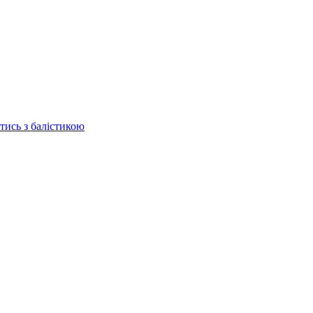
отись з балістикою