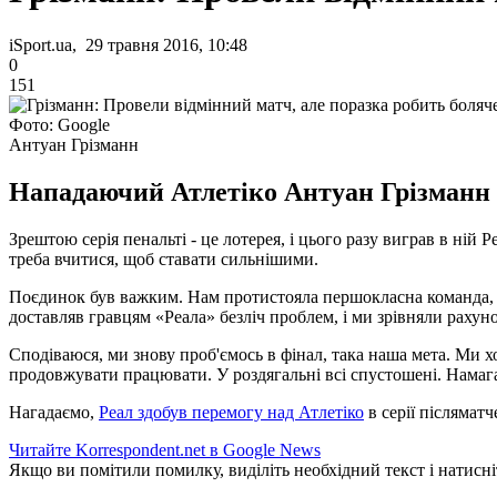
iSport.ua, 29 травня 2016, 10:48
0
151
Фото: Google
Антуан Грізманн
Нападаючий Атлетіко Антуан Грізманн п
Зрештою серія пенальті - це лотерея, і цього разу виграв в ній 
треба вчитися, щоб ставати сильнішими.
Поєдинок був важким. Нам протистояла першокласна команда, 
доставляв гравцям «Реала» безліч проблем, і ми зрівняли рахуно
Сподіваюся, ми знову проб'ємось в фінал, така наша мета. Ми 
продовжувати працювати. У роздягальні всі спустошені. Намага
Нагадаємо,
Реал здобув перемогу над Атлетіко
в серії післяматч
Читайте Korrespondent.net в Google News
Якщо ви помітили помилку, виділіть необхідний текст і натисніт