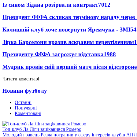
Із сином Зідана розірвали контракт
7012
Президент ФІФА скликав термінову нараду через 
Колишній клуб хоче повернути Яремчука - ЗМІ
54
Зірка Барселони вразив яскравим перевтіленням
1
Президенту ФІФА загрожує відставка
1988
Мудрик провів свій перший матч після відсторон
Читати коментарі
Новини футболу
Останні
Популярні
Коментовані
Топ-клуб Ла Ліги зацікавився Ромеро
Молодий гравець Реала потрапив у сферу інтересів клубів АПЛ