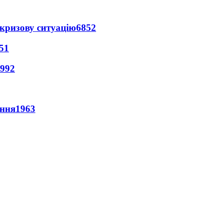
кризову ситуацію
6852
51
992
ення
1963