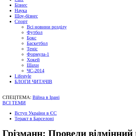
Бізнес
Наука
Шоу-бізнес
Спорт
Всі новини розділу
Футбол
Бокс
Баскетбол
Теніс
Формула-1
Хокей
Шахи
ЧС-2014
Lifestyle
БЛОГИ ЧИТАЧІВ
СПЕЦТЕМА:
Війна в Ірані
ВСІ ТЕМИ
Вступ України в ЄС
Теракт в Барселоні
Грізманн: Провели відмінний 