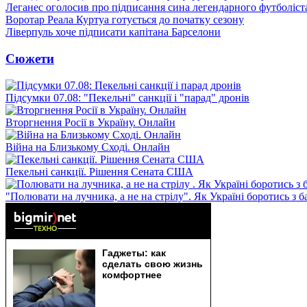
Леганес оголосив про підписання сина легендарного футболіст
Воротар Реала Куртуа готується до початку сезону
Ліверпуль хоче підписати капітана Барселони
Сюжети
Підсумки 07.08: "Пекельні" санкції і "парад" дронів
Вторгнення Росії в Україну. Онлайн
Війна на Близькому Сході. Онлайн
Пекельні санкції. Рішення Сената США
"Полювати на лучника, а не на стрілу". Як Україні боротись з 