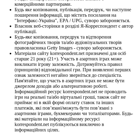
комерційними партнерами.
Будь яке копіювання, публікація, передрук, чи наступне
поширення інформації, що містить посилання на
"Інтерфакс-Україна", EPA / UPG, суворо забороняється.
Власник веб-сторінки в розділі Я-Корреспондент є автор
публікації.
Будь-яке копіювання, передрук та відтворення
фотографічних творів та/або аудіовізуальних творів
правовласника Getty Images - суворо забороняється.
Матеріали сайту korrespondent.net призначені для осіб
старше 21 року (21+). Участь в азартних іграх може
викликати ігрову залежність. Дотримуйтесь правил
(принципів) відповідальної гри. При виявленні перших
ознак залежності негайно зверніться до спеціаліста.
Пам'ятайте, що участь в азартних іграх не може бути
джерелом доходів або альтернативою роботі.
Інформаційний ресурс korrespondent.net не проводить
ігри на реальні та/або віртуальні гроші, також сайт не
приймає ні в якій формі оплату ставок та інших
платежів, які пов’язані/можуть бути пов’язані з
азартними іграми, букмекерами чи тоталізаторами. Будь-
які матеріали на інформаційному ресурсі
korrespondent.net публікуються виключно в
інформаційних цілях.