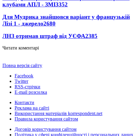
клубами АПЛ - ЗМІ
3352
Для Мудрика знайшовся варіант у французькій
Лізі 1 - джерело
2680
ЛНЗ отримав штраф від УЄФА
2385
Читати коментарі
Повна версія сайту
Facebook
Twitter
RSS-стрічки
E-mail розсилка
Контакти
Реклама на сайті
Використання матеріалів korrespondent.net
Правила користування сайтом
Договір користування сайтом
Політика у сфері конфіденційності і персональних даних