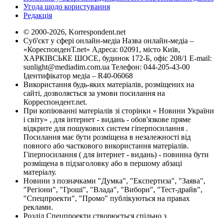
Угода щодо користування
Редакція
© 2000-2026, Korrespondent.net
Суб'єкт у сфері онлайн-медіа Назва онлайн-медіа –
«КореспонденТ.net» Адреса: 02091, місто Київ,
ХАРКІВСЬКЕ ШОСЕ, будинок 172-Б, офіс 208/1 E-mail:
sunlight@mediadim.com.ua
Телефон: 044-205-43-00
Ідентифікатор медіа – R40-06068
Використання будь-яких матеріалів, розміщених на
сайті, дозволяється за умови посилання на
Корреспондент.net.
При копіюванні матеріалів зі сторінки « Новини України
і світу» , для інтернет - видань - обов'язкове пряме
відкрите для пошукових систем гіперпосилання .
Посилання має бути розміщена в незалежності від
повного або часткового використання матеріалів.
Гіперпосилання ( для інтернет - видань) - повинна бути
розміщена в підзаголовку або в першому абзаці
матеріалу.
Новини з позначками "Думка", "Експертиза", "Заява",
"Регіони", "Гроші", "Влада", "Вибори", "Тест-драйв",
"Спецпроекти", "Промо" публікуються на правах
реклами.
Розділ Спецпроекти створюється спільно з