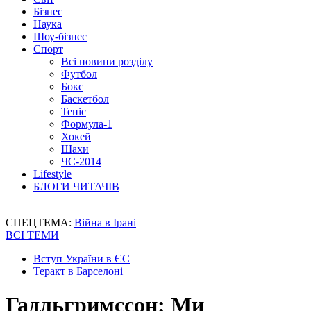
Бізнес
Наука
Шоу-бізнес
Спорт
Всі новини розділу
Футбол
Бокс
Баскетбол
Теніс
Формула-1
Хокей
Шахи
ЧС-2014
Lifestyle
БЛОГИ ЧИТАЧІВ
СПЕЦТЕМА:
Війна в Ірані
ВСІ ТЕМИ
Вступ України в ЄС
Теракт в Барселоні
Гадльгримссон: Ми