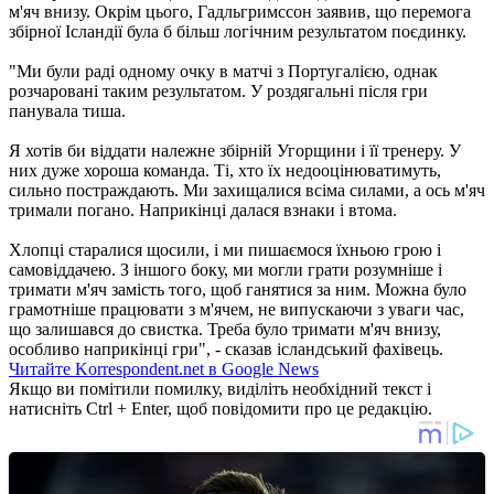
м'яч внизу. Окрім цього, Гадльгримссон заявив, що перемога
збірної Ісландії була б більш логічним результатом поєдинку.
"Ми були раді одному очку в матчі з Португалією, однак
розчаровані таким результатом. У роздягальні після гри
панувала тиша.
Я хотів би віддати належне збірній Угорщини і її тренеру. У
них дуже хороша команда. Ті, хто їх недооцінюватимуть,
сильно постраждають. Ми захищалися всіма силами, а ось м'яч
тримали погано. Наприкінці далася взнаки і втома.
Хлопці старалися щосили, і ми пишаємося їхньою грою і
самовіддачею. З іншого боку, ми могли грати розумніше і
тримати м'яч замість того, щоб ганятися за ним. Можна було
грамотніше працювати з м'ячем, не випускаючи з уваги час,
що залишався до свистка. Треба було тримати м'яч внизу,
особливо наприкінці гри", - сказав ісландський фахівець.
Читайте Korrespondent.net в Google News
Якщо ви помітили помилку, виділіть необхідний текст і
натисніть Ctrl + Enter, щоб повідомити про це редакцію.