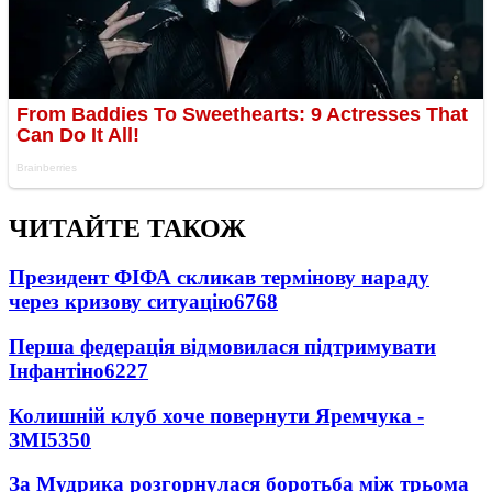
ЧИТАЙТЕ ТАКОЖ
Президент ФІФА скликав термінову нараду
через кризову ситуацію
6768
Перша федерація відмовилася підтримувати
Інфантіно
6227
Колишній клуб хоче повернути Яремчука -
ЗМІ
5350
За Мудрика розгорнулася боротьба між трьома