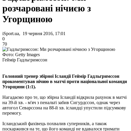
розчаровані нічиєю з
Угорщиною
iSport.ua, 19 червня 2016, 17:01
0
70
Фото: Getty Images
Геймір Гадльгримссон
Головний тренер збірної Ісландії Геймір Гадльгримссон
прокоментував нічию в матчі проти національної команди
Угорщини (1:1).
Нагадаємо про те, що збірна Ісландії відкрила рахунок в матчі
на 39-й хв. - м'яч з пенальті забив Сигурдссон, однак через
автогол Севарссона на 88-й хв. ісландці упустили підсумкову
перемогу.
Ісландський фахівець похвалив суперників, а також
поскаржився на те, що його команді не вдавалося тримати