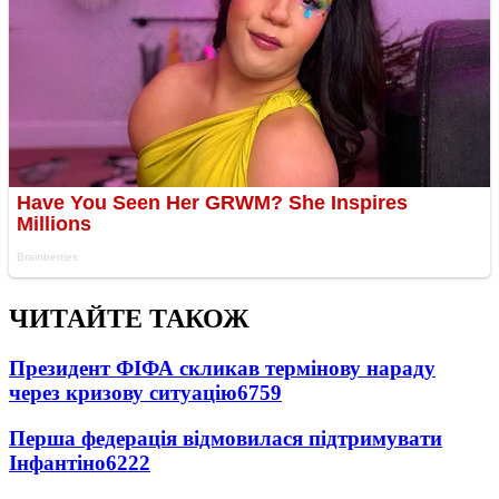
ЧИТАЙТЕ ТАКОЖ
Президент ФІФА скликав термінову нараду
через кризову ситуацію
6759
Перша федерація відмовилася підтримувати
Інфантіно
6222