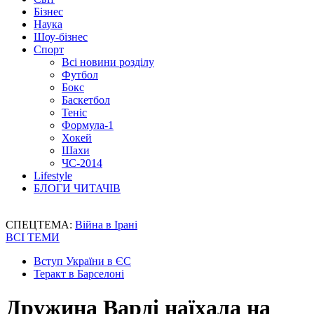
Бізнес
Наука
Шоу-бізнес
Спорт
Всі новини розділу
Футбол
Бокс
Баскетбол
Теніс
Формула-1
Хокей
Шахи
ЧС-2014
Lifestyle
БЛОГИ ЧИТАЧІВ
СПЕЦТЕМА:
Війна в Ірані
ВСІ ТЕМИ
Вступ України в ЄС
Теракт в Барселоні
Дружина Варді наїхала на