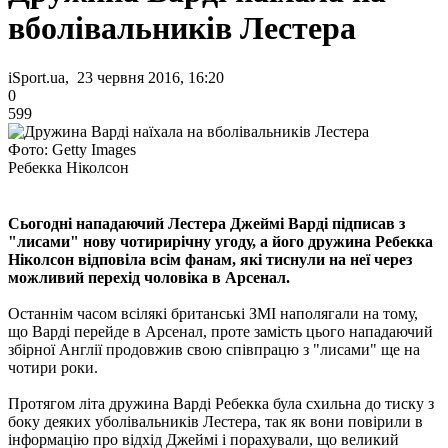
вболівальників Лестера
iSport.ua, 23 червня 2016, 16:20
0
599
Фото: Getty Images
Ребекка Ніколсон
Сьогодні нападаючий Лестера Джеймі Варді підписав з
"лисами" нову чотирирічну угоду, а його дружина Ребекка
Ніколсон відповіла всім фанам, які тиснули на неї через
можливий перехід чоловіка в Арсенал.
Останнім часом всілякі британські ЗМІ наполягали на тому,
що Варді перейде в Арсенал, проте замість цього нападаючий
збірної Англії продовжив свою співпрацю з "лисами" ще на
чотири роки.
Протягом літа дружина Варді Ребекка була схильна до тиску з
боку деяких уболівальників Лестера, так як вони повірили в
інформацію про відхід Джеймі і порахували, що великий