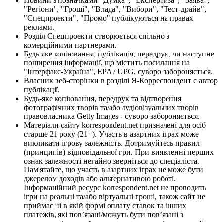
Новини з позначками "Думка", "Експертиза", "Заява",
"Регіони", "Гроші", "Влада", "Вибори", "Тест-драйв",
"Спецпроекти", "Промо" публікуються на правах
реклами.
Розділ Спецпроекти створюється спільно з
комерційними партнерами.
Будь яке копіювання, публікація, передрук, чи наступне
поширення інформації, що містить посилання на
"Інтерфакс-Україна", EPA / UPG, суворо забороняється.
Власник веб-сторінки в розділі Я-Корреспондент є автор
публікації.
Будь-яке копіювання, передрук та відтворення
фотографічних творів та/або аудіовізуальних творів
правовласника Getty Images - суворо забороняється.
Матеріали сайту korrespondent.net призначені для осіб
старше 21 року (21+). Участь в азартних іграх може
викликати ігрову залежність. Дотримуйтесь правил
(принципів) відповідальної гри. При виявленні перших
ознак залежності негайно зверніться до спеціаліста.
Пам'ятайте, що участь в азартних іграх не може бути
джерелом доходів або альтернативою роботі.
Інформаційний ресурс korrespondent.net не проводить
ігри на реальні та/або віртуальні гроші, також сайт не
приймає ні в якій формі оплату ставок та інших
платежів, які пов’язані/можуть бути пов’язані з