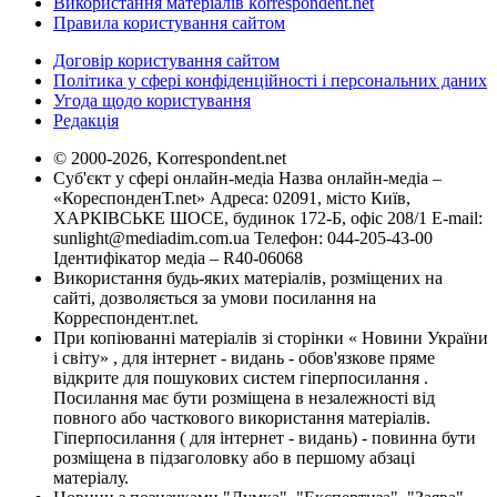
Використання матеріалів korrespondent.net
Правила користування сайтом
Договір користування сайтом
Політика у сфері конфіденційності і персональних даних
Угода щодо користування
Редакція
© 2000-2026, Korrespondent.net
Суб'єкт у сфері онлайн-медіа Назва онлайн-медіа –
«КореспонденТ.net» Адреса: 02091, місто Київ,
ХАРКІВСЬКЕ ШОСЕ, будинок 172-Б, офіс 208/1 E-mail:
sunlight@mediadim.com.ua
Телефон: 044-205-43-00
Ідентифікатор медіа – R40-06068
Використання будь-яких матеріалів, розміщених на
сайті, дозволяється за умови посилання на
Корреспондент.net.
При копіюванні матеріалів зі сторінки « Новини України
і світу» , для інтернет - видань - обов'язкове пряме
відкрите для пошукових систем гіперпосилання .
Посилання має бути розміщена в незалежності від
повного або часткового використання матеріалів.
Гіперпосилання ( для інтернет - видань) - повинна бути
розміщена в підзаголовку або в першому абзаці
матеріалу.