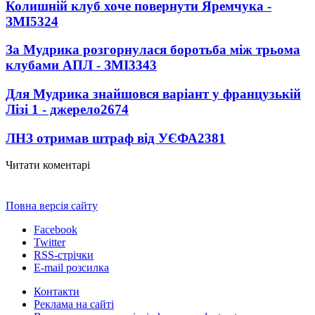
Колишній клуб хоче повернути Яремчука -
ЗМІ
5324
За Мудрика розгорнулася боротьба між трьома
клубами АПЛ - ЗМІ
3343
Для Мудрика знайшовся варіант у французькій
Лізі 1 - джерело
2674
ЛНЗ отримав штраф від УЄФА
2381
Читати коментарі
Повна версія сайту
Facebook
Twitter
RSS-стрічки
E-mail розсилка
Контакти
Реклама на сайті