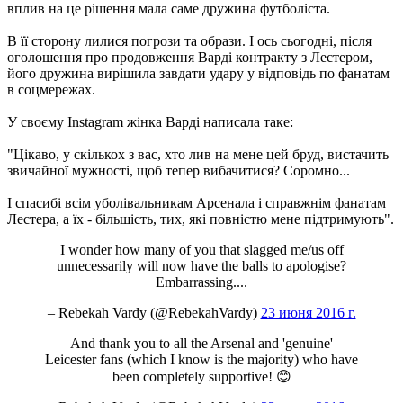
вплив на це рішення мала саме дружина футболіста.
В її сторону лилися погрози та образи. І ось сьогодні, після
оголошення про продовження Варді контракту з Лестером,
його дружина вирішила завдати удару у відповідь по фанатам
в соцмережах.
У своєму Instagram жінка Варді написала таке:
"Цікаво, у скількох з вас, хто лив на мене цей бруд, вистачить
звичайної мужності, щоб тепер вибачитися? Соромно...
І спасибі всім уболівальникам Арсенала і справжнім фанатам
Лестера, а їх - більшість, тих, які повністю мене підтримують".
I wonder how many of you that slagged me/us off
unnecessarily will now have the balls to apologise?
Embarrassing....
– Rebekah Vardy (@RebekahVardy)
23 июня 2016 г.
And thank you to all the Arsenal and 'genuine'
Leicester fans (which I know is the majority) who have
been completely supportive! 😊