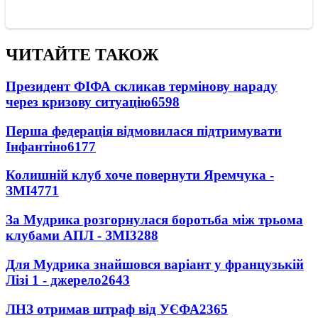
ЧИТАЙТЕ ТАКОЖ
Президент ФІФА скликав термінову нараду
через кризову ситуацію
6598
Перша федерація відмовилася підтримувати
Інфантіно
6177
Колишній клуб хоче повернути Яремчука -
ЗМІ
4771
За Мудрика розгорнулася боротьба між трьома
клубами АПЛ - ЗМІ
3288
Для Мудрика знайшовся варіант у французькій
Лізі 1 - джерело
2643
ЛНЗ отримав штраф від УЄФА
2365