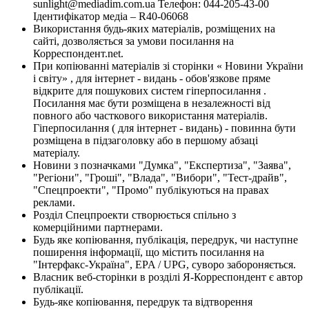
sunlight@mediadim.com.ua
Телефон: 044-205-43-00
Ідентифікатор медіа – R40-06068
Використання будь-яких матеріалів, розміщених на
сайті, дозволяється за умови посилання на
Корреспондент.net.
При копіюванні матеріалів зі сторінки « Новини України
і світу» , для інтернет - видань - обов'язкове пряме
відкрите для пошукових систем гіперпосилання .
Посилання має бути розміщена в незалежності від
повного або часткового використання матеріалів.
Гіперпосилання ( для інтернет - видань) - повинна бути
розміщена в підзаголовку або в першому абзаці
матеріалу.
Новини з позначками "Думка", "Експертиза", "Заява",
"Регіони", "Гроші", "Влада", "Вибори", "Тест-драйв",
"Спецпроекти", "Промо" публікуються на правах
реклами.
Розділ Спецпроекти створюється спільно з
комерційними партнерами.
Будь яке копіювання, публікація, передрук, чи наступне
поширення інформації, що містить посилання на
"Інтерфакс-Україна", EPA / UPG, суворо забороняється.
Власник веб-сторінки в розділі Я-Корреспондент є автор
публікації.
Будь-яке копіювання, передрук та відтворення