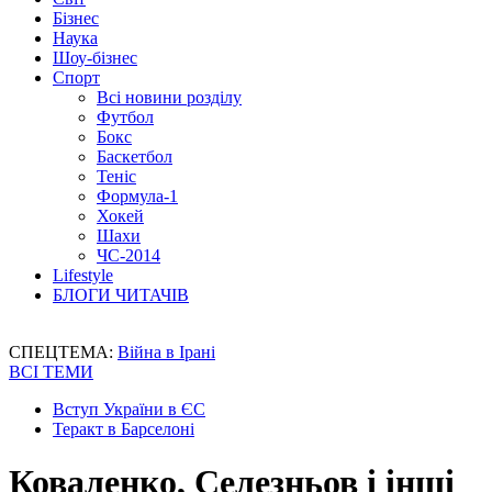
Бізнес
Наука
Шоу-бізнес
Спорт
Всі новини розділу
Футбол
Бокс
Баскетбол
Теніс
Формула-1
Хокей
Шахи
ЧС-2014
Lifestyle
БЛОГИ ЧИТАЧІВ
СПЕЦТЕМА:
Війна в Ірані
ВСІ ТЕМИ
Вступ України в ЄС
Теракт в Барселоні
Коваленко, Селезньов і інші