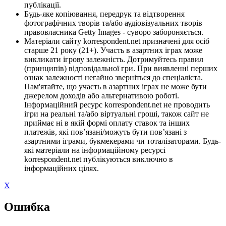
публікації.
Будь-яке копіювання, передрук та відтворення
фотографічних творів та/або аудіовізуальних творів
правовласника Getty Images - суворо забороняється.
Матеріали сайту korrespondent.net призначені для осіб
старше 21 року (21+). Участь в азартних іграх може
викликати ігрову залежність. Дотримуйтесь правил
(принципів) відповідальної гри. При виявленні перших
ознак залежності негайно зверніться до спеціаліста.
Пам'ятайте, що участь в азартних іграх не може бути
джерелом доходів або альтернативою роботі.
Інформаційний ресурс korrespondent.net не проводить
ігри на реальні та/або віртуальні гроші, також сайт не
приймає ні в якій формі оплату ставок та інших
платежів, які пов’язані/можуть бути пов’язані з
азартними іграми, букмекерами чи тоталізаторами. Будь-
які матеріали на інформаційному ресурсі
korrespondent.net публікуються виключно в
інформаційних цілях.
X
Ошибка