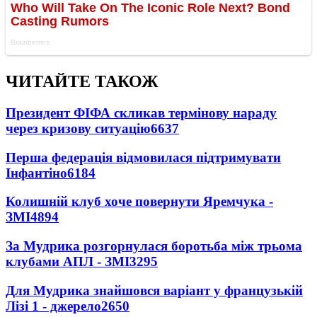
ЧИТАЙТЕ ТАКОЖ
Президент ФІФА скликав термінову нараду
через кризову ситуацію
6637
Перша федерація відмовилася підтримувати
Інфантіно
6184
Колишній клуб хоче повернути Яремчука -
ЗМІ
4894
За Мудрика розгорнулася боротьба між трьома
клубами АПЛ - ЗМІ
3295
Для Мудрика знайшовся варіант у французькій
Лізі 1 - джерело
2650