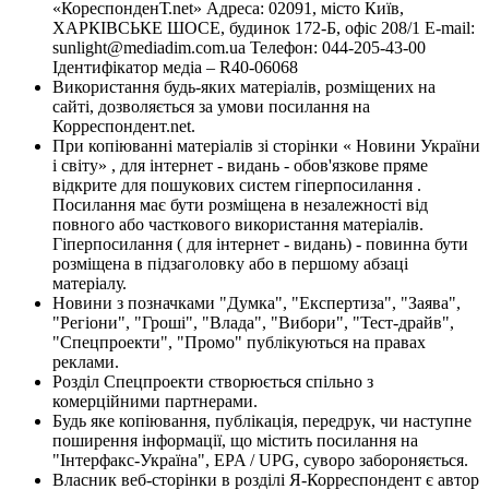
«КореспонденТ.net» Адреса: 02091, місто Київ,
ХАРКІВСЬКЕ ШОСЕ, будинок 172-Б, офіс 208/1 E-mail:
sunlight@mediadim.com.ua
Телефон: 044-205-43-00
Ідентифікатор медіа – R40-06068
Використання будь-яких матеріалів, розміщених на
сайті, дозволяється за умови посилання на
Корреспондент.net.
При копіюванні матеріалів зі сторінки « Новини України
і світу» , для інтернет - видань - обов'язкове пряме
відкрите для пошукових систем гіперпосилання .
Посилання має бути розміщена в незалежності від
повного або часткового використання матеріалів.
Гіперпосилання ( для інтернет - видань) - повинна бути
розміщена в підзаголовку або в першому абзаці
матеріалу.
Новини з позначками "Думка", "Експертиза", "Заява",
"Регіони", "Гроші", "Влада", "Вибори", "Тест-драйв",
"Спецпроекти", "Промо" публікуються на правах
реклами.
Розділ Спецпроекти створюється спільно з
комерційними партнерами.
Будь яке копіювання, публікація, передрук, чи наступне
поширення інформації, що містить посилання на
"Інтерфакс-Україна", EPA / UPG, суворо забороняється.
Власник веб-сторінки в розділі Я-Корреспондент є автор