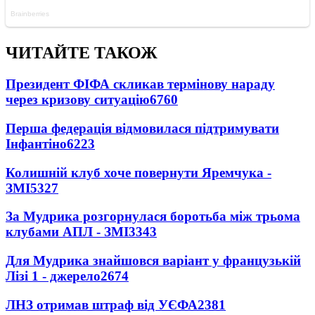
ЧИТАЙТЕ ТАКОЖ
Президент ФІФА скликав термінову нараду
через кризову ситуацію
6760
Перша федерація відмовилася підтримувати
Інфантіно
6223
Колишній клуб хоче повернути Яремчука -
ЗМІ
5327
За Мудрика розгорнулася боротьба між трьома
клубами АПЛ - ЗМІ
3343
Для Мудрика знайшовся варіант у французькій
Лізі 1 - джерело
2674
ЛНЗ отримав штраф від УЄФА
2381