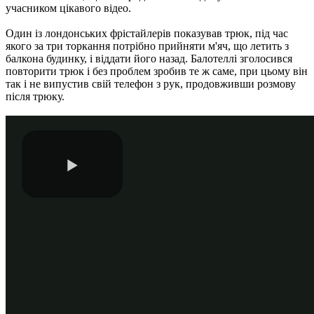
учасником цікавого відео.
Один із лондонських фрістайлерів показував трюк, під час
якого за три торкання потрібно прийняти м'яч, що летить з
балкона будинку, і віддати його назад. Балотеллі зголосився
повторити трюк і без проблем зробив те ж саме, при цьому він
так і не випустив свій телефон з рук, продовживши розмову
після трюку.