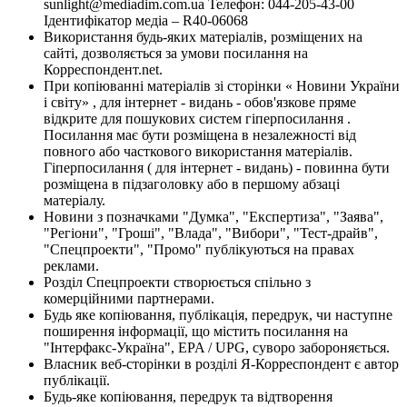
sunlight@mediadim.com.ua
Телефон: 044-205-43-00
Ідентифікатор медіа – R40-06068
Використання будь-яких матеріалів, розміщених на
сайті, дозволяється за умови посилання на
Корреспондент.net.
При копіюванні матеріалів зі сторінки « Новини України
і світу» , для інтернет - видань - обов'язкове пряме
відкрите для пошукових систем гіперпосилання .
Посилання має бути розміщена в незалежності від
повного або часткового використання матеріалів.
Гіперпосилання ( для інтернет - видань) - повинна бути
розміщена в підзаголовку або в першому абзаці
матеріалу.
Новини з позначками "Думка", "Експертиза", "Заява",
"Регіони", "Гроші", "Влада", "Вибори", "Тест-драйв",
"Спецпроекти", "Промо" публікуються на правах
реклами.
Розділ Спецпроекти створюється спільно з
комерційними партнерами.
Будь яке копіювання, публікація, передрук, чи наступне
поширення інформації, що містить посилання на
"Інтерфакс-Україна", EPA / UPG, суворо забороняється.
Власник веб-сторінки в розділі Я-Корреспондент є автор
публікації.
Будь-яке копіювання, передрук та відтворення