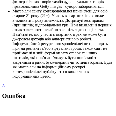
фотографічних творів та/або аудіовізуальних творів
правовласника Getty Images - суворо забороняється.
Матеріали сайту korrespondent.net призначені для осіб
старше 21 року (21+). Участь в азартних іграх може
викликати ігрову залежність. Дотримуйтесь правил
(принципів) відповідальної гри. При виявленні перших
ознак залежності негайно зверніться до спеціаліста.
Пам'ятайте, що участь в азартних іграх не може бути
джерелом доходів або альтернативою роботі.
Інформаційний ресурс korrespondent.net не проводить
ігри на реальні та/або віртуальні гроші, також сайт не
приймає ні в якій формі оплату ставок та інших
платежів, які пов’язані/можуть бути пов’язані з
азартними іграми, букмекерами чи тоталізаторами. Будь-
які матеріали на інформаційному ресурсі
korrespondent.net публікуються виключно в
інформаційних цілях.
X
Ошибка