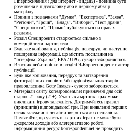
Гіперпосилання ( для інтернет - видань) - повинна бути
розміщена в підзаголовку або в першому абзаці
матеріалу.
Новини з позначками "Думка", "Експертиза", "Заява",
"Регіони", "Гроші", "Влада", "Вибори", "Тест-драйв",
"Спецпроекти", "Промо" публікуються на правах
реклами.
Розділ Спецпроекти створюється спільно з
комерційними партнерами.
Будь яке копіювання, публікація, передрук, чи наступне
поширення інформації, що містить посилання на
"Інтерфакс-Україна", EPA / UPG, суворо забороняється.
Власник веб-сторінки в розділі Я-Корреспондент є автор
публікації.
Будь-яке копіювання, передрук та відтворення
фотографічних творів та/або аудіовізуальних творів
правовласника Getty Images - суворо забороняється.
Матеріали сайту korrespondent.net призначені для осіб
старше 21 року (21+). Участь в азартних іграх може
викликати ігрову залежність. Дотримуйтесь правил
(принципів) відповідальної гри. При виявленні перших
ознак залежності негайно зверніться до спеціаліста.
Пам'ятайте, що участь в азартних іграх не може бути
джерелом доходів або альтернативою роботі.
Інформаційний ресурс korrespondent.net не проводить