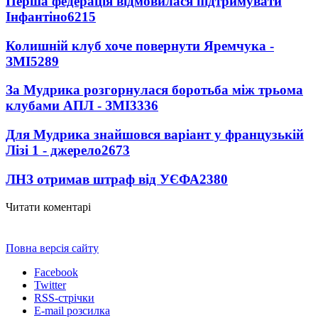
Перша федерація відмовилася підтримувати
Інфантіно
6215
Колишній клуб хоче повернути Яремчука -
ЗМІ
5289
За Мудрика розгорнулася боротьба між трьома
клубами АПЛ - ЗМІ
3336
Для Мудрика знайшовся варіант у французькій
Лізі 1 - джерело
2673
ЛНЗ отримав штраф від УЄФА
2380
Читати коментарі
Повна версія сайту
Facebook
Twitter
RSS-стрічки
E-mail розсилка