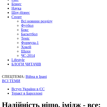
Бізнес
Наука
Шоу-бізнес
Спорт
Всі новини розділу
Футбол
Бокс
Баскетбол
Теніс
Формула-1
Хокей
Шахи
ЧС-2014
Lifestyle
БЛОГИ ЧИТАЧІВ
СПЕЦТЕМА:
Війна в Ірані
ВСІ ТЕМИ
Вступ України в ЄС
Теракт в Барселоні
Надійність ніщо, імідж - все: