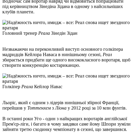
Водночас сам воротар навряд чи відмовиться попрацювати
під керівництвом Зінедіна Зідана в одному з найсильніших
клубів планети.
Головний тренер
Реала
Зінедін Зідан
Незважаючи на переконливий виступ основного голкіпера
мадридців Кейлора Наваса в нинішньому сезоні,
Реал
збирається придбати ще одного висококласного воротаря, щоб
створити конкуренцію костариканцю.
Голкіпер
Реала
Кейлор Навас
Льоріс, який є одним з лідерів нинішньої збірної Франції,
перейшов у
Тоттенхем
з
Ліона
у 2012 році за 10 млн фунтів.
В останні роки Уго - один з найкращих воротарів англійської
Прем'єр-ліги, і багато в чому завдяки саме йому Шпори зуміли
зайняти третю сходинку чемпіонату в сезоні, що завершився.