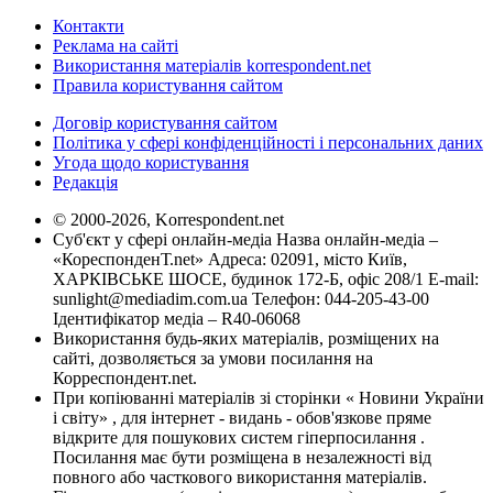
Контакти
Реклама на сайті
Використання матеріалів korrespondent.net
Правила користування сайтом
Договір користування сайтом
Політика у сфері конфіденційності і персональних даних
Угода щодо користування
Редакція
© 2000-2026, Korrespondent.net
Суб'єкт у сфері онлайн-медіа Назва онлайн-медіа –
«КореспонденТ.net» Адреса: 02091, місто Київ,
ХАРКІВСЬКЕ ШОСЕ, будинок 172-Б, офіс 208/1 E-mail:
sunlight@mediadim.com.ua
Телефон: 044-205-43-00
Ідентифікатор медіа – R40-06068
Використання будь-яких матеріалів, розміщених на
сайті, дозволяється за умови посилання на
Корреспондент.net.
При копіюванні матеріалів зі сторінки « Новини України
і світу» , для інтернет - видань - обов'язкове пряме
відкрите для пошукових систем гіперпосилання .
Посилання має бути розміщена в незалежності від
повного або часткового використання матеріалів.