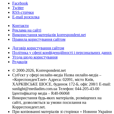
Facebook
Twitter
RSS-стрічки
E-mail розсилка
Контакти
Реклама на сайті
Використання матеріалів korrespondent.net
Правила користування сайтом
Договір користування сайтом
Політика у сфері конфіденційності і персональних даних
Угода щодо користування
Редакція
© 2000-2026, Korrespondent.net
Суб'єкт у сфері онлайн-медіа Назва онлайн-медіа –
«КореспонденТ.net» Адреса: 02091, місто Київ,
ХАРКІВСЬКЕ ШОСЕ, будинок 172-Б, офіс 208/1 E-mail:
sunlight@mediadim.com.ua
Телефон: 044-205-43-00
Ідентифікатор медіа – R40-06068
Використання будь-яких матеріалів, розміщених на
сайті, дозволяється за умови посилання на
Корреспондент.net.
При копіюванні матеріалів зі сторінки « Новини України