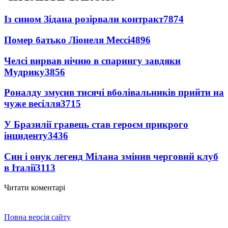
Із сином Зідана розірвали контракт
7874
Помер батько Ліонеля Мессі
4896
Челсі вирвав нічию в спарингу завдяки
Мудрику
3856
Роналду змусив тисячі вболівальників прийти на
чуже весілля
3715
У Бразилії гравець став героєм прикрого
інциденту
3436
Син і онук легенд Мілана змінив черговий клуб
в Італії
3113
Читати коментарі
Повна версія сайту