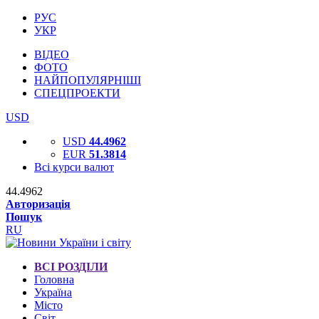
РУС
УКР
ВІДЕО
ФОТО
НАЙПОПУЛЯРНІШІ
СПЕЦПРОЕКТИ
USD
USD
44.4962
EUR
51.3814
Всі курси валют
44.4962
Авторизація
Пошук
RU
ВСІ РОЗДІЛИ
Головна
Україна
Місто
Світ