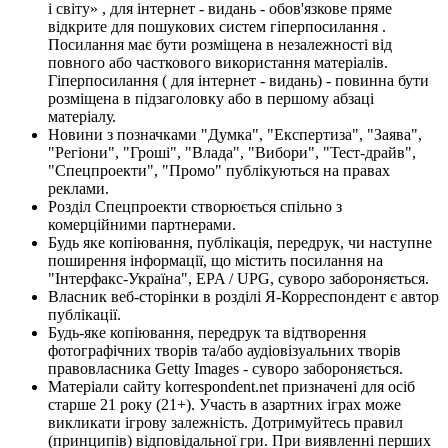
і світу» , для інтернет - видань - обов'язкове пряме
відкрите для пошукових систем гіперпосилання .
Посилання має бути розміщена в незалежності від
повного або часткового використання матеріалів.
Гіперпосилання ( для інтернет - видань) - повинна бути
розміщена в підзаголовку або в першому абзаці
матеріалу.
Новини з позначками "Думка", "Експертиза", "Заява",
"Регіони", "Гроші", "Влада", "Вибори", "Тест-драйв",
"Спецпроекти", "Промо" публікуються на правах
реклами.
Розділ Спецпроекти створюється спільно з
комерційними партнерами.
Будь яке копіювання, публікація, передрук, чи наступне
поширення інформації, що містить посилання на
"Інтерфакс-Україна", EPA / UPG, суворо забороняється.
Власник веб-сторінки в розділі Я-Корреспондент є автор
публікації.
Будь-яке копіювання, передрук та відтворення
фотографічних творів та/або аудіовізуальних творів
правовласника Getty Images - суворо забороняється.
Матеріали сайту korrespondent.net призначені для осіб
старше 21 року (21+). Участь в азартних іграх може
викликати ігрову залежність. Дотримуйтесь правил
(принципів) відповідальної гри. При виявленні перших