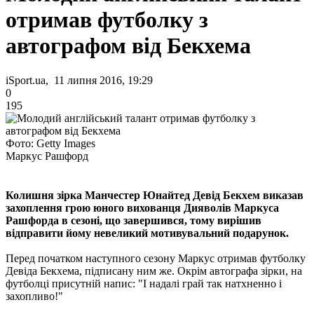
отримав футболку з
автографом від Бекхема
iSport.ua, 11 липня 2016, 19:29
0
195
Фото: Getty Images
Маркус Рашфорд
Колишня зірка Манчестер Юнайтед Девід Бекхем виказав
захоплення грою юного вихованця Дияволів Маркуса
Рашфорда в сезоні, що завершився, тому вирішив
відправити йому невеликий мотивувальний подарунок.
Перед початком наступного сезону Маркус отримав футболку
Девіда Бекхема, підписану ним же. Окрім автографа зірки, на
футболці присутній напис: "І надалі грай так натхненно і
захопливо!"