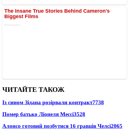
ЧИТАЙТЕ ТАКОЖ
Із сином Зідана розірвали контракт
7738
Помер батько Ліонеля Мессі
3528
Алонсо готовий позбутися 16 гравців Челсі
2065