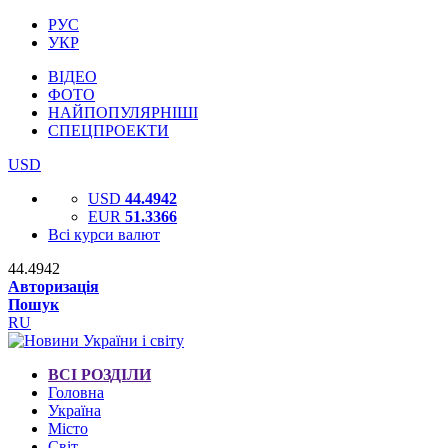
РУС
УКР
ВІДЕО
ФОТО
НАЙПОПУЛЯРНІШІ
СПЕЦПРОЕКТИ
USD
USD
44.4942
EUR
51.3366
Всі курси валют
44.4942
Авторизація
Пошук
RU
ВСІ РОЗДІЛИ
Головна
Україна
Місто
Світ