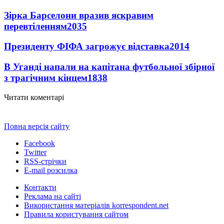
Зірка Барселони вразив яскравим
перевтіленням
2035
Президенту ФІФА загрожує відставка
2014
В Уганді напали на капітана футбольної збірної
з трагічним кінцем
1838
Читати коментарі
Повна версія сайту
Facebook
Twitter
RSS-стрічки
E-mail розсилка
Контакти
Реклама на сайті
Використання матеріалів korrespondent.net
Правила користування сайтом