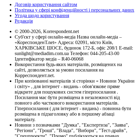
Договір користування сайтом
Політика у сфері конфіденційності і персональних даних
Угода щодо користування
Редакція
© 2000-2026, Korrespondent.net
Суб'єкт у сфері онлайн-медіа Назва онлайн-медіа –
«КореспонденТ.net» Адреса: 02091, місто Київ,
ХАРКІВСЬКЕ ШОСЕ, будинок 172-Б, офіс 208/1 E-mail:
sunlight@mediadim.com.ua
Телефон: 044-205-43-00
Ідентифікатор медіа – R40-06068
Використання будь-яких матеріалів, розміщених на
сайті, дозволяється за умови посилання на
Корреспондент.net.
При копіюванні матеріалів зі сторінки « Новини України
і світу» , для інтернет - видань - обов'язкове пряме
відкрите для пошукових систем гіперпосилання .
Посилання має бути розміщена в незалежності від
повного або часткового використання матеріалів.
Гіперпосилання ( для інтернет - видань) - повинна бути
розміщена в підзаголовку або в першому абзаці
матеріалу.
Новини з позначками "Думка", "Експертиза", "Заява",
"Регіони", "Гроші", "Влада", "Вибори", "Тест-драйв",
"Спецпроекти", "Промо" публікуються на правах