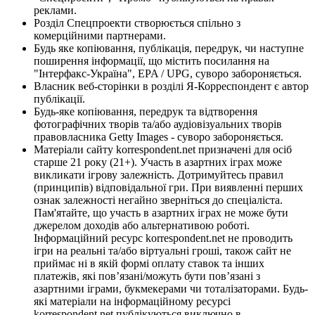
реклами.
Розділ Спецпроекти створюється спільно з
комерційними партнерами.
Будь яке копіювання, публікація, передрук, чи наступне
поширення інформації, що містить посилання на
"Інтерфакс-Україна", EPA / UPG, суворо забороняється.
Власник веб-сторінки в розділі Я-Корреспондент є автор
публікації.
Будь-яке копіювання, передрук та відтворення
фотографічних творів та/або аудіовізуальних творів
правовласника Getty Images - суворо забороняється.
Матеріали сайту korrespondent.net призначені для осіб
старше 21 року (21+). Участь в азартних іграх може
викликати ігрову залежність. Дотримуйтесь правил
(принципів) відповідальної гри. При виявленні перших
ознак залежності негайно зверніться до спеціаліста.
Пам'ятайте, що участь в азартних іграх не може бути
джерелом доходів або альтернативою роботі.
Інформаційний ресурс korrespondent.net не проводить
ігри на реальні та/або віртуальні гроші, також сайт не
приймає ні в якій формі оплату ставок та інших
платежів, які пов’язані/можуть бути пов’язані з
азартними іграми, букмекерами чи тоталізаторами. Будь-
які матеріали на інформаційному ресурсі
korrespondent.net публікуються виключно в