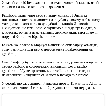
У такий спосіб Бекс хотів підтримати молодий талант, який
справив на нього величезне враження.
Рашфорд, який увірвався в першу команду Юнайтед
нинішньою зимою за допомогою дубля у своєму дебютному
матчі, є великою надією для уболівальників Дияволів.
Очікується, що при Жозе Моуринью він буде грати одну з
ключових ролей в атакувальних діях команди, виступаючи
поруч зі Златаном Ібрагімовичем.
Бекхем же вбачає в Маркусі майбутню суперзірку команди,
тому і залишив для нього персональне повідомлення на
футболці.
Сам Рашфорд був задоволений таким подарунком і поділився
своєю радістю в соцмережах, виклавши фотографію
футболки. "Дуже приємно, коли тебе так оцінює один з
найкращих", - підписав свій пост в Instagram Маркус.
У сезоні, що завершився, Рашфорд провів 11 матчів в АПЛ, в
яких відзначився 5 голами і 2 результативними передачами.