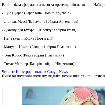
Раніше була сформована десятка претендентів на звання Найкращ
- Луїс Суарес (Барселона і збірна Уругваю)
- Ліонель Мессі (Барселона і збірна Аргентини)
- Джанлуїджі Буффон (Ювентус і збірна Італії)
- Пепе (Реал і збірна Португалії)
- Мануель Нойєр (Баварія і збірна Німеччини)
- Тоні Кроос (Реал і збірна Німеччини)
- Томас Мюллер (Баварія і збірна Німеччини)
Читайте Korrespondent.net в Google News
Якщо ви помітили помилку, виділіть необхідний текст і натисніт