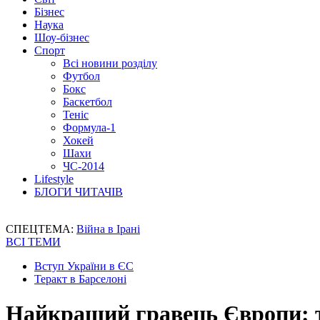
Бізнес
Наука
Шоу-бізнес
Спорт
Всі новини розділу
Футбол
Бокс
Баскетбол
Теніс
Формула-1
Хокей
Шахи
ЧС-2014
Lifestyle
БЛОГИ ЧИТАЧІВ
СПЕЦТЕМА:
Війна в Ірані
ВСІ ТЕМИ
Вступ України в ЄС
Теракт в Барселоні
Найкращий гравець Європи: тр