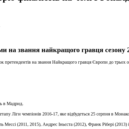
и на звання найкращого гравця сезону 2
к претендентів на звання Найкращого гравця Європи до трьох о
ь в Мадрид.
апу Ліги чемпіонів 2016-17, яке відбудеться 25 серпня в Монако
 Мессі (2011, 2015), Андрес Іньєста (2012), Франк Рібері (2013) 