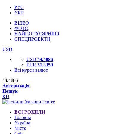
РУС
УКР
ВІДЕО
ФОТО
НАЙПОПУЛЯРНІШІ
СПЕЦПРОЕКТИ
USD
USD
44.4886
EUR
51.3350
Всі курси валют
44.4886
Авторизація
Пошук
RU
ВСІ РОЗДІЛИ
Головна
Україна
Місто
Світ