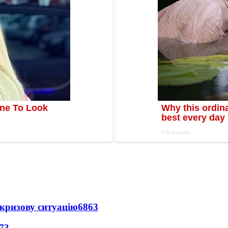
кризову ситуацію
6863
73