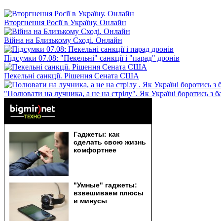
Вторгнення Росії в Україну. Онлайн
Війна на Близькому Сході. Онлайн
Підсумки 07.08: "Пекельні" санкції і "парад" дронів
Пекельні санкції. Рішення Сената США
"Полювати на лучника, а не на стрілу". Як Україні боротись з 