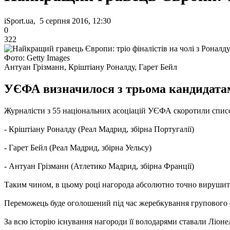
iSport.ua, 5 серпня 2016, 12:30
0
322
Фото: Getty Images
Антуан Грізманн, Кріштіану Роналду, Гарет Бейл
УЄФА визначилося з трьома кандидатам
Журналісти з 55 національних асоціацій УЄФА скоротили списо
- Кріштіану Роналду (Реал Мадрид, збірна Португалії)
- Гарет Бейл (Реал Мадрид, збірна Уельсу)
- Антуан Грізманн (Атлетико Мадрид, збірна Франції)
Таким чином, в цьому році нагорода абсолютно точно вирушит
Переможець буде оголошений під час жеребкування групового ет
За всю історію існування нагороди її володарями ставали Ліонель