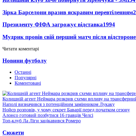
Зірка Барселони вразив яскравим перевтіленням
2
Президенту ФІФА загрожує відставка
1994
Мудрик провів свій перший матч після відсторон
Читати коментарі
Новини футболу
Останні
Популярні
Коментовані
Колишній агент Неймара розкрив схеми впливу на трансферни
Наполі визначився з потенційним замінником Лукаку
Нойєр розповів, у чому секрет Баварії перед початком сезону
Алонсо готовий позбутися 16 гравців Челсі
Топ-клуб Ла Ліги зацікавився Ромеро
Сюжети