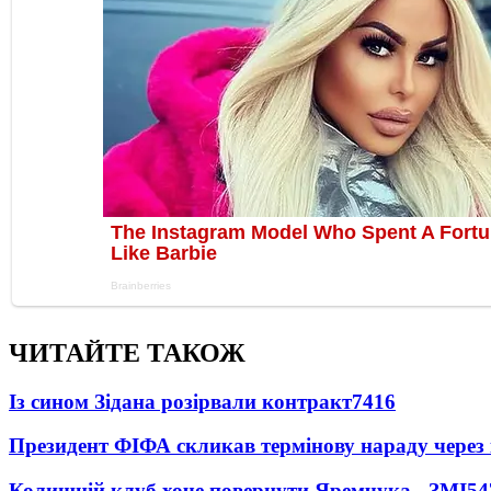
ЧИТАЙТЕ ТАКОЖ
Із сином Зідана розірвали контракт
7416
Президент ФІФА скликав термінову нараду через 
Колишній клуб хоче повернути Яремчука - ЗМІ
54