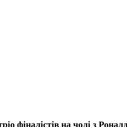
іо фіналістів на чолі з Ронал