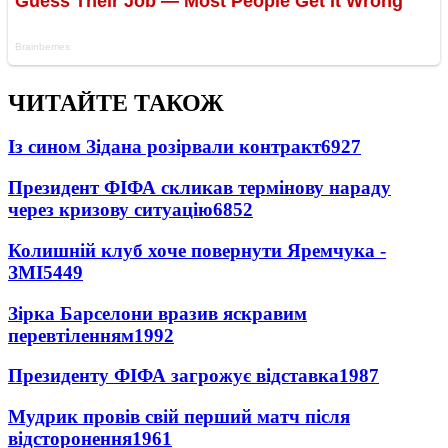
ЧИТАЙТЕ ТАКОЖ
Із сином Зідана розірвали контракт
6927
Президент ФІФА скликав термінову нараду
через кризову ситуацію
6852
Колишній клуб хоче повернути Яремчука -
ЗМІ
5449
Зірка Барселони вразив яскравим
перевтіленням
1992
Президенту ФІФА загрожує відставка
1987
Мудрик провів свій перший матч після
відсторонення
1961