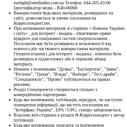
sunlight@mediadim.com.ua
Телефон: 044-205-43-00
Ідентифікатор медіа – R40-06068
Використання будь-яких матеріалів, розміщених на
сайті, дозволяється за умови посилання на
Корреспондент.net.
При копіюванні матеріалів зі сторінки « Новини України
і світу» , для інтернет - видань - обов'язкове пряме
відкрите для пошукових систем гіперпосилання .
Посилання має бути розміщена в незалежності від
повного або часткового використання матеріалів.
Гіперпосилання ( для інтернет - видань) - повинна бути
розміщена в підзаголовку або в першому абзаці
матеріалу.
Новини з позначками "Думка", "Експертиза", "Заява",
"Регіони", "Гроші", "Влада", "Вибори", "Тест-драйв",
"Спецпроекти", "Промо" публікуються на правах
реклами.
Розділ Спецпроекти створюється спільно з
комерційними партнерами.
Будь яке копіювання, публікація, передрук, чи наступне
поширення інформації, що містить посилання на
"Інтерфакс-Україна", EPA / UPG, суворо забороняється.
Власник веб-сторінки в розділі Я-Корреспондент є автор
публікації.
Будь-яке копіювання, передрук та відтворення