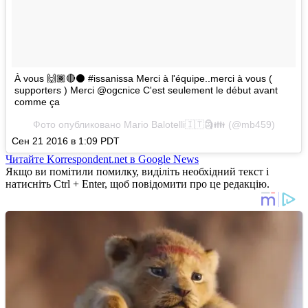
À vous 🙌🏾🔴⚫ #issanissa Merci à l'équipe..merci à vous (
supporters ) Merci @ogcnice C'est seulement le début avant
comme ça
Фото опубликовано Mario Balotelli🇮🇹🗿👪 (@mb459)
Сен 21 2016 в 1:09 PDT
Читайте Korrespondent.net в Google News
Якщо ви помітили помилку, виділіть необхідний текст і
натисніть Ctrl + Enter, щоб повідомити про це редакцію.