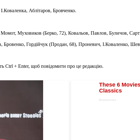
 І.Коваленка, Аблітаров, Бровченко.
 Момот, Муховиков (Берко, 72), Ковальов, Павлов, Буличов, Сарті
, Бровенко, Гордійчук (Продан, 68), Проневич, І.Коваленко, Шев
ь Ctrl + Enter, щоб повідомити про це редакцію.