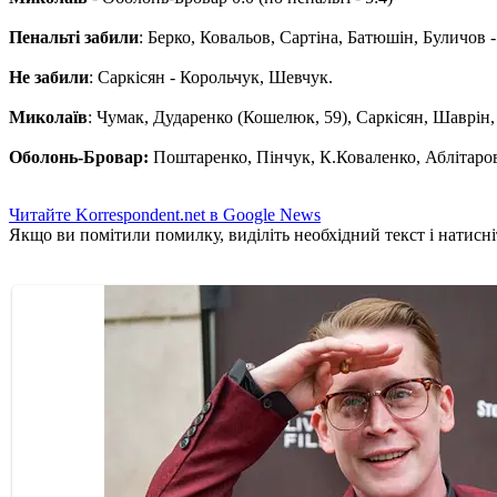
Пенальті забили
: Берко, Ковальов, Сартіна, Батюшін, Буличов -
Не забили
: Саркісян - Корольчук, Шевчук.
Миколаїв
: Чумак, Дударенко (Кошелюк, 59), Саркісян, Шаврін,
Оболонь-Бровар:
Поштаренко, Пінчук, К.Коваленко, Аблітаров
Читайте Korrespondent.net в Google News
Якщо ви помітили помилку, виділіть необхідний текст і натисніт