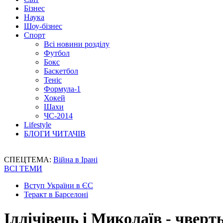
Бізнес
Наука
Шоу-бізнес
Спорт
Всі новини розділу
Футбол
Бокс
Баскетбол
Теніс
Формула-1
Хокей
Шахи
ЧС-2014
Lifestyle
БЛОГИ ЧИТАЧІВ
СПЕЦТЕМА:
Війна в Ірані
ВСІ ТЕМИ
Вступ України в ЄС
Теракт в Барселоні
Іллічівець і Миколаїв - чверт