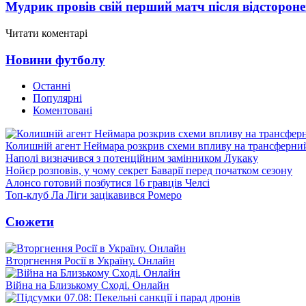
Мудрик провів свій перший матч після відсторон
Читати коментарі
Новини футболу
Останні
Популярні
Коментовані
Колишній агент Неймара розкрив схеми впливу на трансферни
Наполі визначився з потенційним замінником Лукаку
Нойєр розповів, у чому секрет Баварії перед початком сезону
Алонсо готовий позбутися 16 гравців Челсі
Топ-клуб Ла Ліги зацікавився Ромеро
Сюжети
Вторгнення Росії в Україну. Онлайн
Війна на Близькому Сході. Онлайн