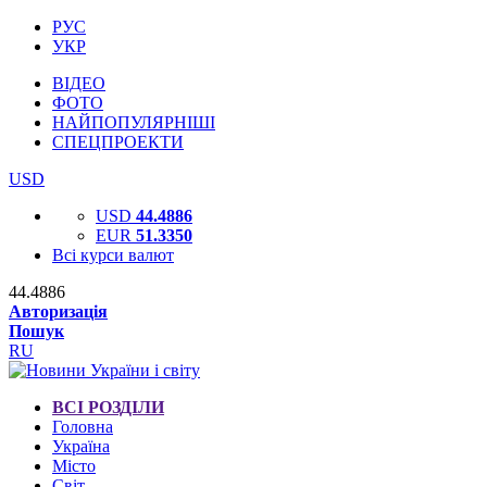
РУС
УКР
ВІДЕО
ФОТО
НАЙПОПУЛЯРНІШІ
СПЕЦПРОЕКТИ
USD
USD
44.4886
EUR
51.3350
Всі курси валют
44.4886
Авторизація
Пошук
RU
ВСІ РОЗДІЛИ
Головна
Україна
Місто
Світ