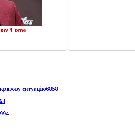
кризову ситуацію
6858
63
994