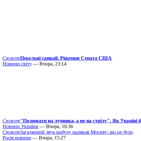
Сюжет
Пекельні санкції. Рішення Сената США
Новини світу
— Вчора, 23:14
Сюжет
"Полювати на лучника, а не на стрілу". Як Україні 
Новини України
— Вчора, 16:36
Сюжет
Загадковий звук вибуху налякав Москву: що це було
Росія новини
— Вчора, 15:27