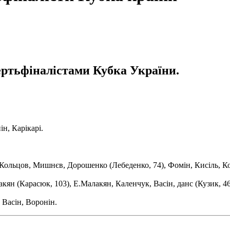
ертьфіналістами Кубка України.
н, Карікарі.
Кольцов, Мишнєв, Дорошенко (Лебеденко, 74), Фомін, Кисіль, Ко
кян (Карасюк, 103), Е.Малакян, Каленчук, Васін, данс (Кузик, 46)
 Васін, Воронін.