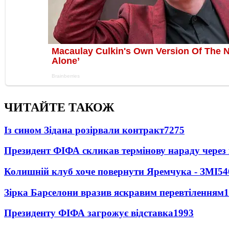
ЧИТАЙТЕ ТАКОЖ
Із сином Зідана розірвали контракт
7275
Президент ФІФА скликав термінову нараду через 
Колишній клуб хоче повернути Яремчука - ЗМІ
54
Зірка Барселони вразив яскравим перевтіленням
1
Президенту ФІФА загрожує відставка
1993