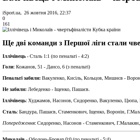
iSport.ua, 26 жовтня 2016, 22:37
0
161
Ще дві команди з Першої ліги стали чв
Іллічівець
- Сталь 1:1 (по пенальті - 4:2)
Голи
: Кожанов, 51 - Дансо, 6 (з пенальті)
Пенальті забили:
Вакуленко, Кисіль, Кольцов, Мишнєв - Вороні
Не забили:
Лебеденко - Іщенко, Пашаєв.
Іллічівець
: Худжамов, Насонов, Сидоренко, Вакуленко, Цюпа, 
Сталь
: Бандура, Пашаєв, Стаменкович, Іщенко, Воронін, Г.Мала
Попередження
: Сидоренко, Насонов - Стаменкович, Г.Малакян,
Миколаїв
- Оболонь-Бровар 0:0 (по пенальті - 5:4)