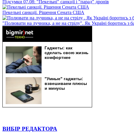
Підсумки 07.08: "Пекельні" санкції і "парад" дронів
Пекельні санкції. Рішення Сената США
"Полювати на лучника, а не на стрілу". Як Україні боротись з 
ВИБІР РЕДАКТОРА