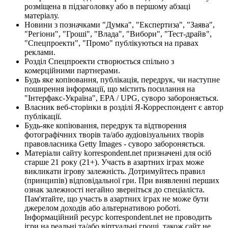
розміщена в підзаголовку або в першому абзаці
матеріалу.
Новини з позначками "Думка", "Експертиза", "Заява",
"Регіони", "Гроші", "Влада", "Вибори", "Тест-драйв",
"Спецпроекти", "Промо" публікуються на правах
реклами.
Розділ Спецпроекти створюється спільно з
комерційними партнерами.
Будь яке копіювання, публікація, передрук, чи наступне
поширення інформації, що містить посилання на
"Інтерфакс-Україна", EPA / UPG, суворо забороняється.
Власник веб-сторінки в розділі Я-Корреспондент є автор
публікації.
Будь-яке копіювання, передрук та відтворення
фотографічних творів та/або аудіовізуальних творів
правовласника Getty Images - суворо забороняється.
Матеріали сайту korrespondent.net призначені для осіб
старше 21 року (21+). Участь в азартних іграх може
викликати ігрову залежність. Дотримуйтесь правил
(принципів) відповідальної гри. При виявленні перших
ознак залежності негайно зверніться до спеціаліста.
Пам'ятайте, що участь в азартних іграх не може бути
джерелом доходів або альтернативою роботі.
Інформаційний ресурс korrespondent.net не проводить
ігри на реальні та/або віртуальні гроші, також сайт не