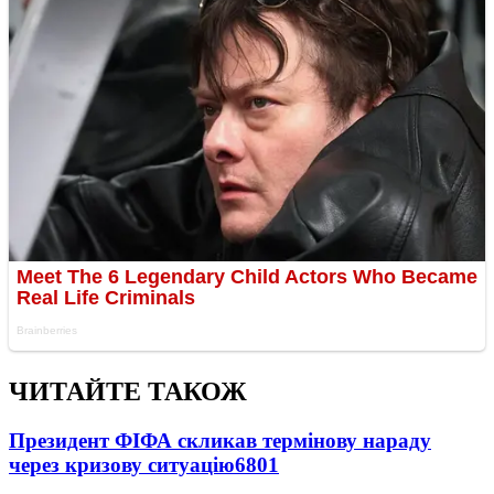
ЧИТАЙТЕ ТАКОЖ
Президент ФІФА скликав термінову нараду
через кризову ситуацію
6801