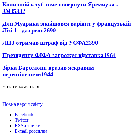
Колишній клуб хоче повернути Яремчука -
ЗМІ
5382
Для Мудрика знайшовся варіант у французькій
Лізі 1 - джерело
2699
ЛНЗ отримав штраф від УЄФА
2390
Президенту ФІФА загрожує відставка
1964
Зірка Барселони вразив яскравим
перевтіленням
1944
Читати коментарі
Повна версія сайту
Facebook
Twitter
RSS-стрічки
E-mail розсилка