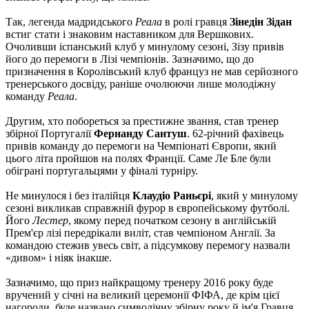
Так, легенда мадридського
Реала
в ролі гравця
Зінедін Зідан
встиг стати і знаковим наставником для Вершкових.
Очоливши іспанський клуб у минулому сезоні, Зізу привів
його до перемоги в Лізі чемпіонів. Зазначимо, що до
призначення в Королівський клуб француз не мав серйозного
тренерського досвіду, раніше очолюючи лише молодіжну
команду
Реала
.
Другим, хто побореться за престижне звання, став тренер
збірної Португалії
Фернанду Сантуш
. 62-річний фахівець
привів команду до перемоги на Чемпіонаті Європи, який
цього літа пройшов на полях Франції. Саме Ле Бле були
обіграні португальцями у фіналі турніру.
Не минулося і без італійця
Клаудіо Раньєрі
, який у минулому
сезоні викликав справжній фурор в європейському футболі.
Його
Лестер
, якому перед початком сезону в англійській
Прем'єр лізі передрікали виліт, став чемпіоном Англії. За
командою стежив увесь світ, а підсумкову перемогу назвали
«дивом» і ніяк інакше.
Зазначимо, що приз найкращому тренеру 2016 року буде
вручений у січні на великий церемонії ФІФА, де крім цієї
нагороди, буде названо символічну збірну року й ім'я Гравця