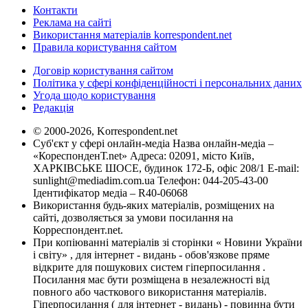
Контакти
Реклама на сайті
Використання матеріалів korrespondent.net
Правила користування сайтом
Договір користування сайтом
Політика у сфері конфіденційності і персональних даних
Угода щодо користування
Редакція
© 2000-2026, Korrespondent.net
Суб'єкт у сфері онлайн-медіа Назва онлайн-медіа –
«КореспонденТ.net» Адреса: 02091, місто Київ,
ХАРКІВСЬКЕ ШОСЕ, будинок 172-Б, офіс 208/1 E-mail:
sunlight@mediadim.com.ua
Телефон: 044-205-43-00
Ідентифікатор медіа – R40-06068
Використання будь-яких матеріалів, розміщених на
сайті, дозволяється за умови посилання на
Корреспондент.net.
При копіюванні матеріалів зі сторінки « Новини України
і світу» , для інтернет - видань - обов'язкове пряме
відкрите для пошукових систем гіперпосилання .
Посилання має бути розміщена в незалежності від
повного або часткового використання матеріалів.
Гіперпосилання ( для інтернет - видань) - повинна бути