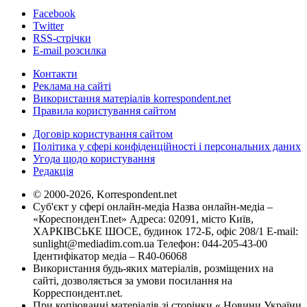
Facebook
Twitter
RSS-стрічки
E-mail розсилка
Контакти
Реклама на сайті
Використання матеріалів korrespondent.net
Правила користування сайтом
Договір користування сайтом
Політика у сфері конфіденційності і персональних даних
Угода щодо користування
Редакція
© 2000-2026, Korrespondent.net
Суб'єкт у сфері онлайн-медіа Назва онлайн-медіа –
«КореспонденТ.net» Адреса: 02091, місто Київ,
ХАРКІВСЬКЕ ШОСЕ, будинок 172-Б, офіс 208/1 E-mail:
sunlight@mediadim.com.ua
Телефон: 044-205-43-00
Ідентифікатор медіа – R40-06068
Використання будь-яких матеріалів, розміщених на
сайті, дозволяється за умови посилання на
Корреспондент.net.
При копіюванні матеріалів зі сторінки « Новини України