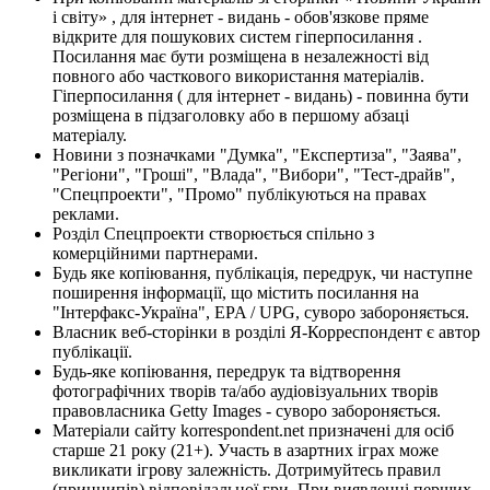
і світу» , для інтернет - видань - обов'язкове пряме
відкрите для пошукових систем гіперпосилання .
Посилання має бути розміщена в незалежності від
повного або часткового використання матеріалів.
Гіперпосилання ( для інтернет - видань) - повинна бути
розміщена в підзаголовку або в першому абзаці
матеріалу.
Новини з позначками "Думка", "Експертиза", "Заява",
"Регіони", "Гроші", "Влада", "Вибори", "Тест-драйв",
"Спецпроекти", "Промо" публікуються на правах
реклами.
Розділ Спецпроекти створюється спільно з
комерційними партнерами.
Будь яке копіювання, публікація, передрук, чи наступне
поширення інформації, що містить посилання на
"Інтерфакс-Україна", EPA / UPG, суворо забороняється.
Власник веб-сторінки в розділі Я-Корреспондент є автор
публікації.
Будь-яке копіювання, передрук та відтворення
фотографічних творів та/або аудіовізуальних творів
правовласника Getty Images - суворо забороняється.
Матеріали сайту korrespondent.net призначені для осіб
старше 21 року (21+). Участь в азартних іграх може
викликати ігрову залежність. Дотримуйтесь правил
(принципів) відповідальної гри. При виявленні перших