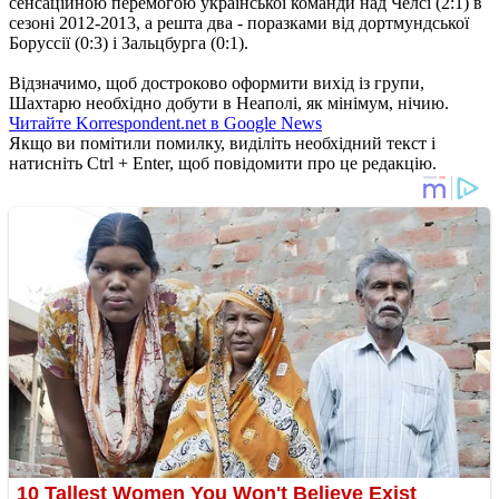
сенсаційною перемогою української команди над Челсі (2:1) в
сезоні 2012-2013, а решта два - поразками від дортмундської
Боруссії (0:3) і Зальцбурга (0:1).
Відзначимо, щоб достроково оформити вихід із групи,
Шахтарю необхідно добути в Неаполі, як мінімум, нічию.
Читайте Korrespondent.net в Google News
Якщо ви помітили помилку, виділіть необхідний текст і
натисніть Ctrl + Enter, щоб повідомити про це редакцію.