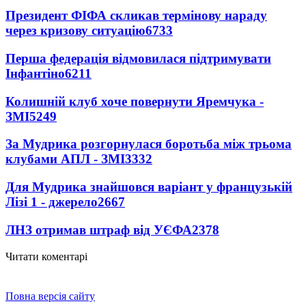
Президент ФІФА скликав термінову нараду
через кризову ситуацію
6733
Перша федерація відмовилася підтримувати
Інфантіно
6211
Колишній клуб хоче повернути Яремчука -
ЗМІ
5249
За Мудрика розгорнулася боротьба між трьома
клубами АПЛ - ЗМІ
3332
Для Мудрика знайшовся варіант у французькій
Лізі 1 - джерело
2667
ЛНЗ отримав штраф від УЄФА
2378
Читати коментарі
Повна версія сайту