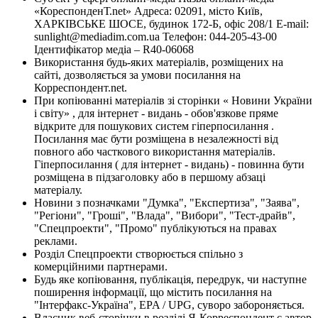
«КореспонденТ.net» Адреса: 02091, місто Київ,
ХАРКІВСЬКЕ ШОСЕ, будинок 172-Б, офіс 208/1 E-mail:
sunlight@mediadim.com.ua
Телефон: 044-205-43-00
Ідентифікатор медіа – R40-06068
Використання будь-яких матеріалів, розміщених на
сайті, дозволяється за умови посилання на
Корреспондент.net.
При копіюванні матеріалів зі сторінки « Новини України
і світу» , для інтернет - видань - обов'язкове пряме
відкрите для пошукових систем гіперпосилання .
Посилання має бути розміщена в незалежності від
повного або часткового використання матеріалів.
Гіперпосилання ( для інтернет - видань) - повинна бути
розміщена в підзаголовку або в першому абзаці
матеріалу.
Новини з позначками "Думка", "Експертиза", "Заява",
"Регіони", "Гроші", "Влада", "Вибори", "Тест-драйв",
"Спецпроекти", "Промо" публікуються на правах
реклами.
Розділ Спецпроекти створюється спільно з
комерційними партнерами.
Будь яке копіювання, публікація, передрук, чи наступне
поширення інформації, що містить посилання на
"Інтерфакс-Україна", EPA / UPG, суворо забороняється.
Власник веб-сторінки в розділі Я-Корреспондент є автор