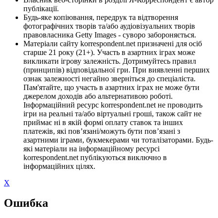
публікації.
Будь-яке копіювання, передрук та відтворення
фотографічних творів та/або аудіовізуальних творів
правовласника Getty Images - суворо забороняється.
Матеріали сайту korrespondent.net призначені для осіб
старше 21 року (21+). Участь в азартних іграх може
викликати ігрову залежність. Дотримуйтесь правил
(принципів) відповідальної гри. При виявленні перших
ознак залежності негайно зверніться до спеціаліста.
Пам'ятайте, що участь в азартних іграх не може бути
джерелом доходів або альтернативою роботі.
Інформаційний ресурс korrespondent.net не проводить
ігри на реальні та/або віртуальні гроші, також сайт не
приймає ні в якій формі оплату ставок та інших
платежів, які пов’язані/можуть бути пов’язані з
азартними іграми, букмекерами чи тоталізаторами. Будь-
які матеріали на інформаційному ресурсі
korrespondent.net публікуються виключно в
інформаційних цілях.
X
Ошибка