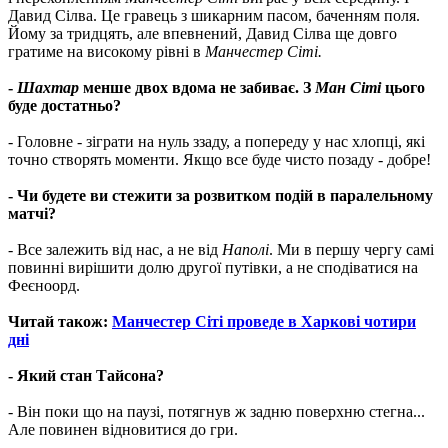
Давид Сілва. Це гравець з шикарним пасом, баченням поля.
Йому за тридцять, але впевнений, Давид Сілва ще довго
гратиме на високому рівні в
Манчестер Сіті.
-
Шахтар
менше двох вдома не забиває. З
Ман Сіті
цього
буде достатньо?
- Головне - зіграти на нуль ззаду, а попереду у нас хлопці, які
точно створять моменти. Якщо все буде чисто позаду - добре!
- Чи будете ви стежити за розвитком подій в паралельному
матчі?
- Все залежить від нас, а не від
Наполі
. Ми в першу чергу самі
повинні вирішити долю другої путівки, а не сподіватися на
Феєноорд.
Читай також:
Манчестер Сіті проведе в Харкові чотири
дні
- Який стан Тайсона?
- Він поки що на паузі, потягнув ж задню поверхню стегна...
Але повинен відновитися до гри.