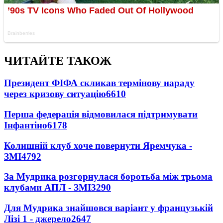
ЧИТАЙТЕ ТАКОЖ
Президент ФІФА скликав термінову нараду
через кризову ситуацію
6610
Перша федерація відмовилася підтримувати
Інфантіно
6178
Колишній клуб хоче повернути Яремчука -
ЗМІ
4792
За Мудрика розгорнулася боротьба між трьома
клубами АПЛ - ЗМІ
3290
Для Мудрика знайшовся варіант у французькій
Лізі 1 - джерело
2647