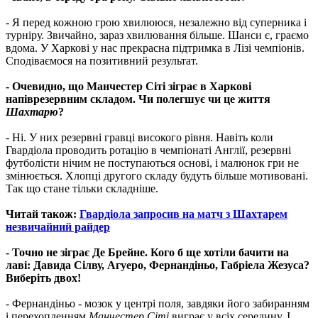
- Я перед кожною грою хвилююся, незалежно від суперника і
турніру. Звичайно, зараз хвилювання більше. Шанси є, граємо
вдома. У Харкові у нас прекрасна підтримка в Лізі чемпіонів.
Сподіваємося на позитивний результат.
- Очевидно, що Манчестер Сіті зіграє в Харкові
напіврезервним складом. Чи полегшує чи це життя
Шахтарю
?
- Ні. У них резервні гравці високого рівня. Навіть коли
Гвардіола проводить ротацію в чемпіонаті Англії, резервні
футболісти нічим не поступаються основі, і малюнок гри не
змінюється. Хлопці другого складу будуть більше мотивовані.
Так що стане тільки складніше.
Читай також:
Г
вардіола запросив на матч з Шахтарем
незвичайний райдер
- Точно не зіграє Де Брейне. Кого б ще хотіли бачити на
лаві: Давида Сілву, Агуеро, Фернандіньо, Габріела Жезуса?
Виберіть двох!
- Фернандіньо - мозок у центрі поля, завдяки його забиранням
і перехопленням
Манчестер Сіті
виграє у всіх середину. І