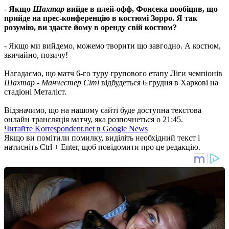
-
Якщо
Шахтар
вийде в плей-офф, Фонсека пообіцяв, що
прийде на прес-конференцію в костюмі Зорро. Я так
розумію, ви здасте йому в оренду свій костюм?
- Якщо ми вийдемо, можемо творити що завгодно. А костюм,
звичайно, позичу!
Нагадаємо, що матч 6-го туру групового етапу Ліги чемпіонів
Шахтар - Манчестер Сіті
відбудеться 6 грудня в Харкові на
стадіоні Металіст.
Відзначимо, що на нашому сайті буде доступна текстова
онлайн трансляція матчу, яка розпочнеться о 21:45.
Читайте Korrespondent.net в Google News
Якщо ви помітили помилку, виділіть необхідний текст і
натисніть Ctrl + Enter, щоб повідомити про це редакцію.