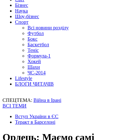
Бізнес
Наука
Шоу-бізнес
Спорт
Всі новини розділу
Футбол
Бокс
Баскетбол
Теніс
Формула-1
Хокей
Шахи
ЧС-2014
Lifestyle
БЛОГИ ЧИТАЧІВ
СПЕЦТЕМА:
Війна в Ірані
ВСІ ТЕМИ
Вступ України в ЄС
Теракт в Барселоні
Ордець: Маємо самі