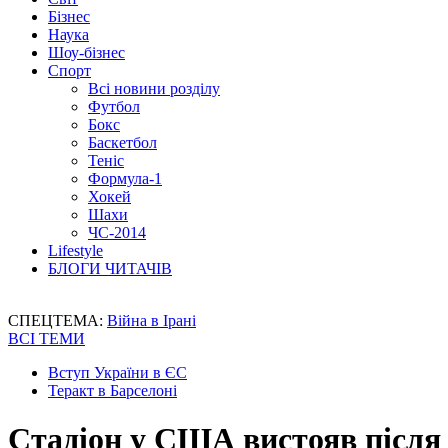
Бізнес
Наука
Шоу-бізнес
Спорт
Всі новини розділу
Футбол
Бокс
Баскетбол
Теніс
Формула-1
Хокей
Шахи
ЧС-2014
Lifestyle
БЛОГИ ЧИТАЧІВ
СПЕЦТЕМА:
Війна в Ірані
ВСІ ТЕМИ
Вступ України в ЄС
Теракт в Барселоні
Стадіон у США вистояв після с