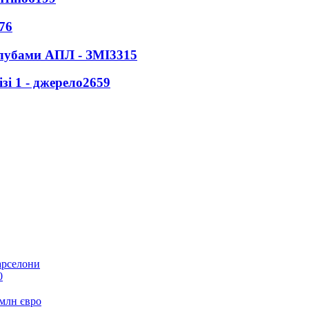
76
клубами АПЛ - ЗМІ
3315
і 1 - джерело
2659
арселони
0
 млн євро