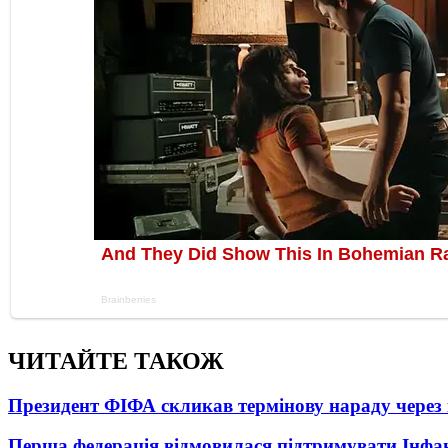
ЧИТАЙТЕ ТАКОЖ
Президент ФІФА скликав термінову нараду через 
Перша федерація відмовилася підтримувати Інфа