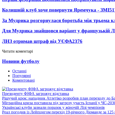
Колишній клуб хоче повернути Яремчука - ЗМІ
51
За Мудрика розгорнулася боротьба між трьома 
Для Мудрика знайшовся варіант у французькій Ліз
ЛНЗ отримав штраф від УЄФА
2376
Читати коментарі
Новини футболу
Останні
Популярні
Коментовані
Президенту ФІФА загрожує відставка
Рішучий крок: нападник Атлетіко розробив план переходу до Б
Міграційна криза поставила під загрозу участь Іспанії у ЧС-203
Українські клуби зазнали поразок у жіночій Лізі чемпіонів
Реал погодив із Лейпцигом перехід 19-річного Діоманде за 125