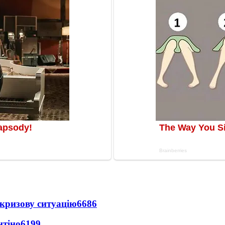
кризову ситуацію
6686
нтіно
6199