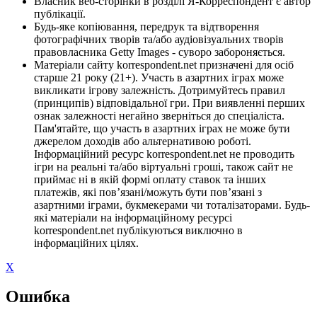
Власник веб-сторінки в розділі Я-Корреспондент є автор
публікації.
Будь-яке копіювання, передрук та відтворення
фотографічних творів та/або аудіовізуальних творів
правовласника Getty Images - суворо забороняється.
Матеріали сайту korrespondent.net призначені для осіб
старше 21 року (21+). Участь в азартних іграх може
викликати ігрову залежність. Дотримуйтесь правил
(принципів) відповідальної гри. При виявленні перших
ознак залежності негайно зверніться до спеціаліста.
Пам'ятайте, що участь в азартних іграх не може бути
джерелом доходів або альтернативою роботі.
Інформаційний ресурс korrespondent.net не проводить
ігри на реальні та/або віртуальні гроші, також сайт не
приймає ні в якій формі оплату ставок та інших
платежів, які пов’язані/можуть бути пов’язані з
азартними іграми, букмекерами чи тоталізаторами. Будь-
які матеріали на інформаційному ресурсі
korrespondent.net публікуються виключно в
інформаційних цілях.
X
Ошибка