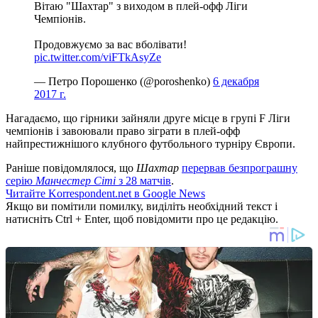
Вітаю "Шахтар" з виходом в плей-офф Ліги
Чемпіонів.
Продовжуємо за вас вболівати!
pic.twitter.com/viFTkAsyZe
— Петро Порошенко (@poroshenko)
6 декабря
2017 г.
Нагадаємо, що гірники зайняли друге місце в групі F Ліги
чемпіонів і завоювали право зіграти в плей-офф
найпрестижнішого клубного футбольного турніру Європи.
Раніше повідомлялося, що
Шахтар
перервав безпрограшну
серію
Манчестер Сіті
з 28 матчів
.
Читайте Korrespondent.net в Google News
Якщо ви помітили помилку, виділіть необхідний текст і
натисніть Ctrl + Enter, щоб повідомити про це редакцію.