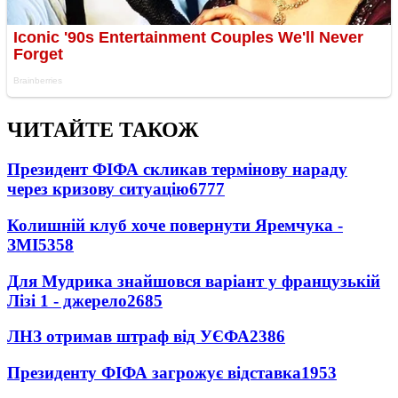
ЧИТАЙТЕ ТАКОЖ
Президент ФІФА скликав термінову нараду
через кризову ситуацію
6777
Колишній клуб хоче повернути Яремчука -
ЗМІ
5358
Для Мудрика знайшовся варіант у французькій
Лізі 1 - джерело
2685
ЛНЗ отримав штраф від УЄФА
2386
Президенту ФІФА загрожує відставка
1953