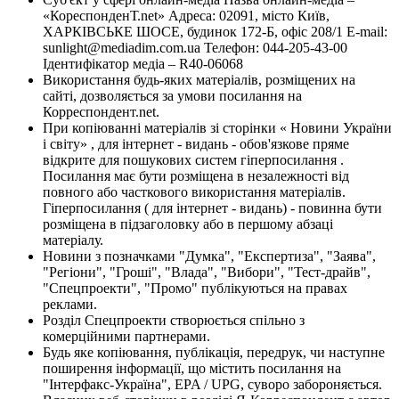
«КореспонденТ.net» Адреса: 02091, місто Київ,
ХАРКІВСЬКЕ ШОСЕ, будинок 172-Б, офіс 208/1 E-mail:
sunlight@mediadim.com.ua
Телефон: 044-205-43-00
Ідентифікатор медіа – R40-06068
Використання будь-яких матеріалів, розміщених на
сайті, дозволяється за умови посилання на
Корреспондент.net.
При копіюванні матеріалів зі сторінки « Новини України
і світу» , для інтернет - видань - обов'язкове пряме
відкрите для пошукових систем гіперпосилання .
Посилання має бути розміщена в незалежності від
повного або часткового використання матеріалів.
Гіперпосилання ( для інтернет - видань) - повинна бути
розміщена в підзаголовку або в першому абзаці
матеріалу.
Новини з позначками "Думка", "Експертиза", "Заява",
"Регіони", "Гроші", "Влада", "Вибори", "Тест-драйв",
"Спецпроекти", "Промо" публікуються на правах
реклами.
Розділ Спецпроекти створюється спільно з
комерційними партнерами.
Будь яке копіювання, публікація, передрук, чи наступне
поширення інформації, що містить посилання на
"Інтерфакс-Україна", EPA / UPG, суворо забороняється.