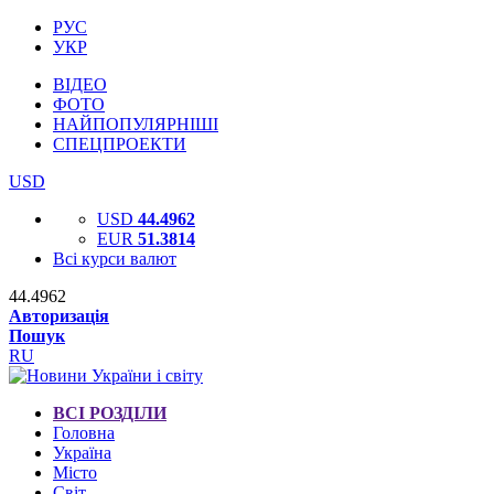
РУС
УКР
ВІДЕО
ФОТО
НАЙПОПУЛЯРНІШІ
СПЕЦПРОЕКТИ
USD
USD
44.4962
EUR
51.3814
Всі курси валют
44.4962
Авторизація
Пошук
RU
ВСІ РОЗДІЛИ
Головна
Україна
Місто
Світ