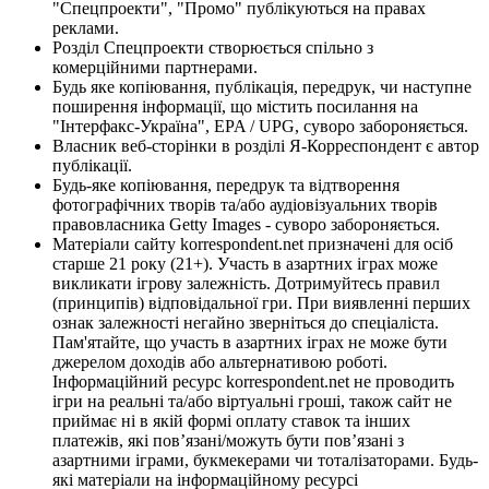
"Спецпроекти", "Промо" публікуються на правах
реклами.
Розділ Спецпроекти створюється спільно з
комерційними партнерами.
Будь яке копіювання, публікація, передрук, чи наступне
поширення інформації, що містить посилання на
"Інтерфакс-Україна", EPA / UPG, суворо забороняється.
Власник веб-сторінки в розділі Я-Корреспондент є автор
публікації.
Будь-яке копіювання, передрук та відтворення
фотографічних творів та/або аудіовізуальних творів
правовласника Getty Images - суворо забороняється.
Матеріали сайту korrespondent.net призначені для осіб
старше 21 року (21+). Участь в азартних іграх може
викликати ігрову залежність. Дотримуйтесь правил
(принципів) відповідальної гри. При виявленні перших
ознак залежності негайно зверніться до спеціаліста.
Пам'ятайте, що участь в азартних іграх не може бути
джерелом доходів або альтернативою роботі.
Інформаційний ресурс korrespondent.net не проводить
ігри на реальні та/або віртуальні гроші, також сайт не
приймає ні в якій формі оплату ставок та інших
платежів, які пов’язані/можуть бути пов’язані з
азартними іграми, букмекерами чи тоталізаторами. Будь-
які матеріали на інформаційному ресурсі