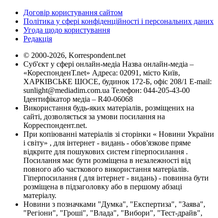
Договір користування сайтом
Політика у сфері конфіденційності і персональних даних
Угода щодо користування
Редакція
© 2000-2026, Korrespondent.net
Суб'єкт у сфері онлайн-медіа Назва онлайн-медіа –
«КореспонденТ.net» Адреса: 02091, місто Київ,
ХАРКІВСЬКЕ ШОСЕ, будинок 172-Б, офіс 208/1 E-mail:
sunlight@mediadim.com.ua
Телефон: 044-205-43-00
Ідентифікатор медіа – R40-06068
Використання будь-яких матеріалів, розміщених на
сайті, дозволяється за умови посилання на
Корреспондент.net.
При копіюванні матеріалів зі сторінки « Новини України
і світу» , для інтернет - видань - обов'язкове пряме
відкрите для пошукових систем гіперпосилання .
Посилання має бути розміщена в незалежності від
повного або часткового використання матеріалів.
Гіперпосилання ( для інтернет - видань) - повинна бути
розміщена в підзаголовку або в першому абзаці
матеріалу.
Новини з позначками "Думка", "Експертиза", "Заява",
"Регіони", "Гроші", "Влада", "Вибори", "Тест-драйв",