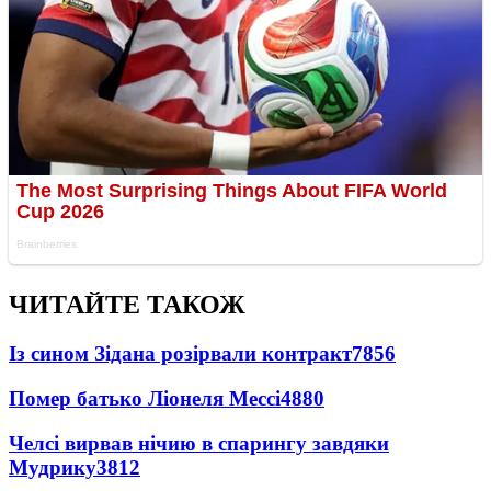
ЧИТАЙТЕ ТАКОЖ
Із сином Зідана розірвали контракт
7856
Помер батько Ліонеля Мессі
4880
Челсі вирвав нічию в спарингу завдяки
Мудрику
3812