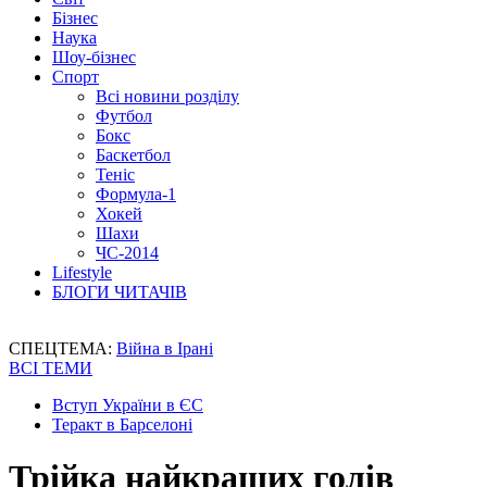
Бізнес
Наука
Шоу-бізнес
Спорт
Всі новини розділу
Футбол
Бокс
Баскетбол
Теніс
Формула-1
Хокей
Шахи
ЧС-2014
Lifestyle
БЛОГИ ЧИТАЧІВ
СПЕЦТЕМА:
Війна в Ірані
ВСІ ТЕМИ
Вступ України в ЄС
Теракт в Барселоні
Трійка найкращих голів