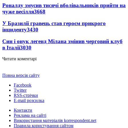
Роналду змусив тисячі вболівальників прийти на
чуже весілля
3668
У Бразилії гравець став героєм прикрого
інциденту
3430
Син і онук легенд Мілана змінив черговий клуб
в Італії
3030
Читати коментарі
Повна версія сайту
Facebook
Twitter
RSS-стрічки
E-mail розсилка
Контакти
Реклама на сайті
Використання матеріалів korrespondent.net
Правила користування сайтом