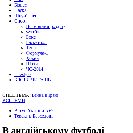
Бізнес
Наука
Шоу-бізнес
Спорт
Всі новини розділу
Футбол
Бокс
Баскетбол
Теніс
Формула-1
Хокей
Шахи
ЧС-2014
Lifestyle
БЛОГИ ЧИТАЧІВ
СПЕЦТЕМА:
Війна в Ірані
ВСІ ТЕМИ
Вступ України в ЄС
Теракт в Барселоні
В англійському футболі