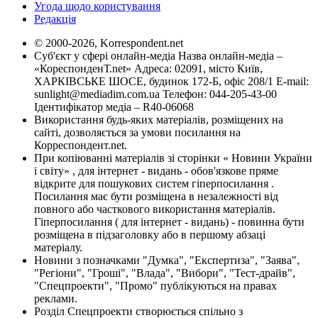
Угода щодо користування
Редакція
© 2000-2026, Korrespondent.net
Суб'єкт у сфері онлайн-медіа Назва онлайн-медіа –
«КореспонденТ.net» Адреса: 02091, місто Київ,
ХАРКІВСЬКЕ ШОСЕ, будинок 172-Б, офіс 208/1 E-mail:
sunlight@mediadim.com.ua
Телефон: 044-205-43-00
Ідентифікатор медіа – R40-06068
Використання будь-яких матеріалів, розміщених на
сайті, дозволяється за умови посилання на
Корреспондент.net.
При копіюванні матеріалів зі сторінки « Новини України
і світу» , для інтернет - видань - обов'язкове пряме
відкрите для пошукових систем гіперпосилання .
Посилання має бути розміщена в незалежності від
повного або часткового використання матеріалів.
Гіперпосилання ( для інтернет - видань) - повинна бути
розміщена в підзаголовку або в першому абзаці
матеріалу.
Новини з позначками "Думка", "Експертиза", "Заява",
"Регіони", "Гроші", "Влада", "Вибори", "Тест-драйв",
"Спецпроекти", "Промо" публікуються на правах
реклами.
Розділ Спецпроекти створюється спільно з