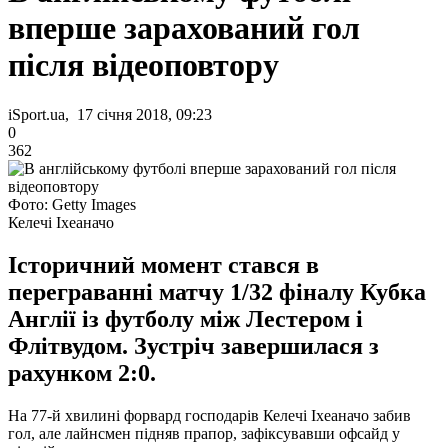
вперше зарахований гол
після відеоповтору
iSport.ua, 17 січня 2018, 09:23
0
362
Фото: Getty Images
Келечі Іхеаначо
Історичний момент стався в
переграванні матчу 1/32 фіналу Кубка
Англії із футболу між Лестером і
Флітвудом. Зустріч завершилася з
рахунком 2:0.
На 77-й хвилині форвард господарів Келечі Іхеаначо забив
гол, але лайнсмен підняв прапор, зафіксувавши офсайд у