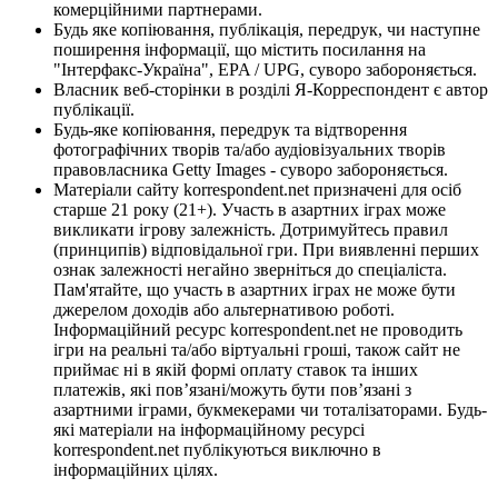
комерційними партнерами.
Будь яке копіювання, публікація, передрук, чи наступне
поширення інформації, що містить посилання на
"Інтерфакс-Україна", EPA / UPG, суворо забороняється.
Власник веб-сторінки в розділі Я-Корреспондент є автор
публікації.
Будь-яке копіювання, передрук та відтворення
фотографічних творів та/або аудіовізуальних творів
правовласника Getty Images - суворо забороняється.
Матеріали сайту korrespondent.net призначені для осіб
старше 21 року (21+). Участь в азартних іграх може
викликати ігрову залежність. Дотримуйтесь правил
(принципів) відповідальної гри. При виявленні перших
ознак залежності негайно зверніться до спеціаліста.
Пам'ятайте, що участь в азартних іграх не може бути
джерелом доходів або альтернативою роботі.
Інформаційний ресурс korrespondent.net не проводить
ігри на реальні та/або віртуальні гроші, також сайт не
приймає ні в якій формі оплату ставок та інших
платежів, які пов’язані/можуть бути пов’язані з
азартними іграми, букмекерами чи тоталізаторами. Будь-
які матеріали на інформаційному ресурсі
korrespondent.net публікуються виключно в
інформаційних цілях.