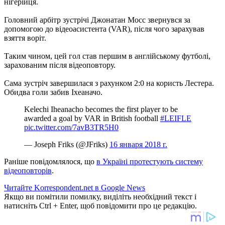
нігерійця.
Головний арбітр зустрічі Джонатан Мосс звернувся за
допомогою до відеоасистента (VAR), після чого зарахував
взяття воріт.
Таким чином, цей гол став першим в англійському футболі,
зарахованим після відеоповтору.
Сама зустріч завершилася з рахунком 2:0 на користь Лестера.
Обидва голи забив Іхеаначо.
Kelechi Iheanacho becomes the first player to be
awarded a goal by VAR in British football
#LEIFLE
pic.twitter.com/7avB3TR5H0
— Joseph Friks (@JFriks)
16 января 2018 г.
Раніше повідомлялося, що
в Україні протестують систему
відеоповторів
.
Читайте Korrespondent.net в Google News
Якщо ви помітили помилку, виділіть необхідний текст і
натисніть Ctrl + Enter, щоб повідомити про це редакцію.