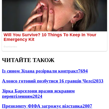
ЧИТАЙТЕ ТАКОЖ
Із сином Зідана розірвали контракт
7694
Алонсо готовий позбутися 16 гравців Челсі
2033
Зірка Барселони вразив яскравим
перевтіленням
2024
Президенту ФІФА загрожує відставка
2007