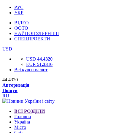
РУС
УКР
ВІДЕО
ФОТО
НАЙПОПУЛЯРНІШІ
СПЕЦПРОЕКТИ
USD
USD
44.4320
EUR
51.3316
Всі курси валют
44.4320
Авторизація
Пошук
RU
ВСІ РОЗДІЛИ
Головна
Україна
Місто
Світ