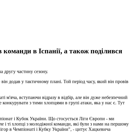
команди в Іспанії, а також поділився
а другу частину сезону.
ін додав у тактичному плані. Той період часу, який він провів
ті м'яча, вступаючи відразу в відбір, але він дуже небезпечний
де конкурувати з тими хлопцями в групі атаки, яка у нас є.
Тут
піонат і Кубок України.
Що стосується Ліги Європи - ми
 але і ті хлопці з молодіжної команди, які були з нами на першому
 ігор в Чемпіонаті і Кубку України", - цитує Хацкевича