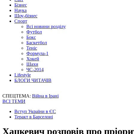
Бізнес
Наука
Шоу-бізнес
Спорт
Всі новини розділу
Футбол
Бокс
Баскетбол
Теніс
Формула-1
Хокей
Шахи
ЧС-2014
Lifestyle
БЛОГИ ЧИТАЧІВ
СПЕЦТЕМА:
Війна в Ірані
ВСІ ТЕМИ
Вступ України в ЄС
Теракт в Барселоні
Хацкевич розповів про пріорит