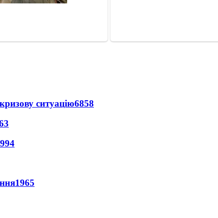
кризову ситуацію
6858
63
994
ення
1965