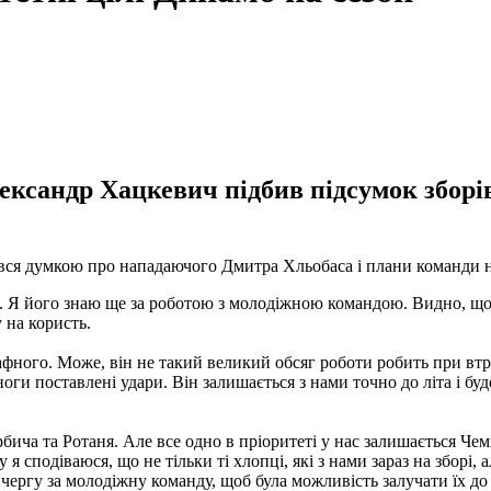
ксандр Хацкевич підбив підсумок зборів 
ився думкою про нападаючого Дмитра Хльобаса і плани команди н
. Я його знаю ще за роботою з молодіжною командою. Видно, що в
 на користь.
рафного.
Може, він не такий великий обсяг роботи робить при втра
ї ноги поставлені удари.
Він залишається з нами точно до літа і бу
рбича та Ротаня.
Але все одно в пріоритеті у нас залишається Чем
 я сподіваюся, що не тільки ті хлопці, які з нами зараз на зборі,
 чергу за молодіжну команду, щоб була
можливість залучати їх до