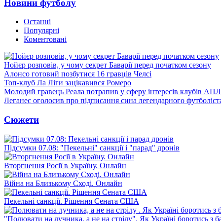
Новини футболу
Останні
Популярні
Коментовані
Нойєр розповів, у чому секрет Баварії перед початком сезону
Алонсо готовий позбутися 16 гравців Челсі
Топ-клуб Ла Ліги зацікавився Ромеро
Молодий гравець Реала потрапив у сферу інтересів клубів АПЛ
Леганес оголосив про підписання сина легендарного футболіст
Сюжети
Підсумки 07.08: "Пекельні" санкції і "парад" дронів
Вторгнення Росії в Україну. Онлайн
Війна на Близькому Сході. Онлайн
Пекельні санкції. Рішення Сената США
"Полювати на лучника, а не на стрілу". Як Україні боротись з 