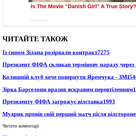
ЧИТАЙТЕ ТАКОЖ
Із сином Зідана розірвали контракт
7275
Президент ФІФА скликав термінову нараду через 
Колишній клуб хоче повернути Яремчука - ЗМІ
54
Зірка Барселони вразив яскравим перевтіленням
1
Президенту ФІФА загрожує відставка
1993
Мудрик провів свій перший матч після відсторон
Читати коментарі