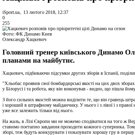
iSport.ua, 13 лютого 2018, 12:37
0
255
Фото: ФК Динамо Киев
Олександр Хацкевич
Головний тренер київського Динамо Оле
планами на майбутнє.
Хацкевич, підбиваючи підсумки других зборів в Іспанії, поділ
"Хльобас проявив свої бомбардирські якості на цих двох зборах
у Білорусі і та робота, яку він виконував - видно, що
пішла йому
З його сильних якостей можна виділити те, що він гравець шт
і хороший в штрафному майданчику.
У нього і з лівої і з право
уже все залежить тільки від нього.
На жаль, в Лізі Європи ми не можемо сподіватися на того ж Ве
ставимо поетапно завдання проходити кожного суперника.
Тому
зборі, теж будуть конкурувати і показувати хорошу гру в першу