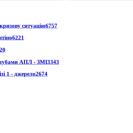
кризову ситуацію
6757
нтіно
6221
20
клубами АПЛ - ЗМІ
3343
і 1 - джерело
2674