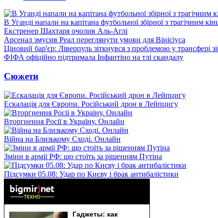
В Уганді напали на капітана футбольної збірної з трагічним кін
Екстренер Шахтаря очолив Аль-Аглі
Арсенал змусив Реал переглянути умови для Вінісіуса
Ціновий бар'єр: Ліверпуль зіткнувся з проблемою у трансфері 
ФІФА офіційно підтримала Інфантіно на тлі скандалу
Сюжети
Ескалація для Європи. Російський дрон в Лейпцигу
Вторгнення Росії в Україну. Онлайн
Війна на Близькому Сході. Онлайн
Зміни в армії РФ: що стоїть за рішенням Путіна
Підсумки 05.08: Удар по Києву і брак антибалістики