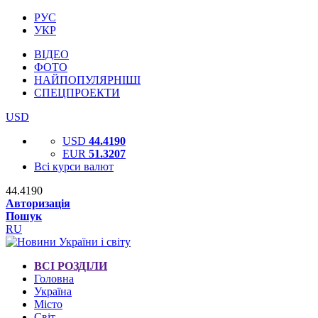
РУС
УКР
ВІДЕО
ФОТО
НАЙПОПУЛЯРНІШІ
СПЕЦПРОЕКТИ
USD
USD
44.4190
EUR
51.3207
Всі курси валют
44.4190
Авторизація
Пошук
RU
ВСІ РОЗДІЛИ
Головна
Україна
Місто
Світ