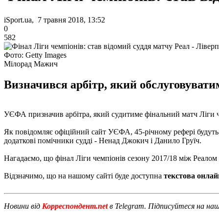
iSport.ua, 7 травня 2018, 13:52
0
582
Фото: Getty Images
Мілорад Мажич
Визначився арбітр, який обслуговуват
УЄФА призначив арбітра, який судитиме фінальний матч Ліги че
Як повідомляє офіційний сайт УЄФА, 45-річному рефері будуть
додаткові помічники судді - Ненад Джокич і Данило Груїч.
Нагадаємо, що фінал Ліги чемпіонів сезону 2017/18 між Реалом і
Відзначимо, що на нашому сайті буде доступна
текстова онлай
Новини від
Корреспондент.net
в Telegram. Підписуйтеся на на