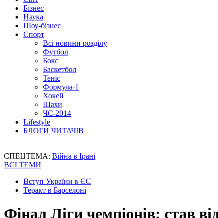
Бізнес
Наука
Шоу-бізнес
Спорт
Всі новини розділу
Футбол
Бокс
Баскетбол
Теніс
Формула-1
Хокей
Шахи
ЧС-2014
Lifestyle
БЛОГИ ЧИТАЧІВ
СПЕЦТЕМА:
Війна в Ірані
ВСІ ТЕМИ
Вступ України в ЄС
Теракт в Барселоні
Фінал Ліги чемпіонів: став ві