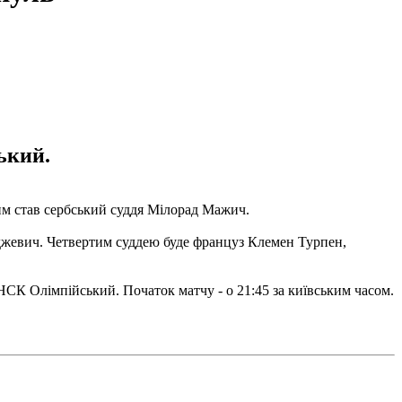
ький.
им став сербський суддя Мілорад Мажич.
рджевич. Четвертим суддею буде француз Клемен Турпен,
і НСК Олімпійський. Початок матчу - о 21:45 за київським часом.