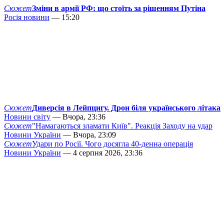
Сюжет
Зміни в армії РФ: що стоїть за рішенням Путіна
Росія новини
— 15:20
Сюжет
Диверсія в Лейпцигу. Дрон біля українського літака
Новини світу
— Вчора, 23:36
Сюжет
"Намагаються зламати Київ". Реакція Заходу на удар
Новини України
— Вчора, 23:09
Сюжет
Удари по Росії. Чого досягла 40-денна операція
Новини України
— 4 серпня 2026, 23:36