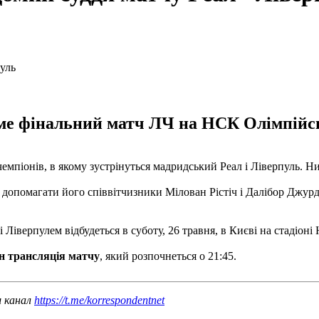
име фінальний матч ЛЧ на НСК Олімпійс
мпіонів, в якому зустрінуться мадридський Реал і Ліверпуль. Н
 допомагати його співвітчизники Мілован Рістіч і Далібор Джу
 Ліверпулем відбудеться в суботу, 26 травня, в Києві на стадіон
н трансляція матчу
, який розпочнеться о 21:45.
ш канал
https://t.me/korrespondentnet