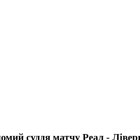
домий суддя матчу Реал - Ліве