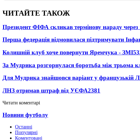
ЧИТАЙТЕ ТАКОЖ
Президент ФІФА скликав термінову нараду через 
Перша федерація відмовилася підтримувати Інфа
Колишній клуб хоче повернути Яремчука - ЗМІ
53
За Мудрика розгорнулася боротьба між трьома 
Для Мудрика знайшовся варіант у французькій Ліз
ЛНЗ отримав штраф від УЄФА
2381
Читати коментарі
Новини футболу
Останні
Популярні
Коментовані