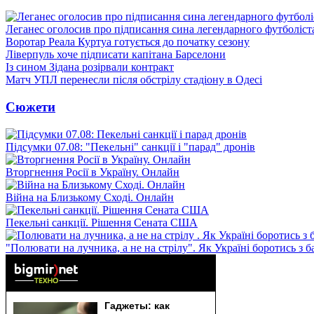
Леганес оголосив про підписання сина легендарного футболіст
Воротар Реала Куртуа готується до початку сезону
Ліверпуль хоче підписати капітана Барселони
Із сином Зідана розірвали контракт
Матч УПЛ перенесли після обстрілу стадіону в Одесі
Сюжети
Підсумки 07.08: "Пекельні" санкції і "парад" дронів
Вторгнення Росії в Україну. Онлайн
Війна на Близькому Сході. Онлайн
Пекельні санкції. Рішення Сената США
"Полювати на лучника, а не на стрілу". Як Україні боротись з 