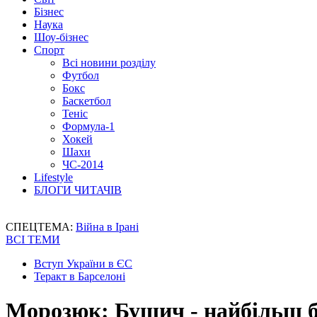
Бізнес
Наука
Шоу-бізнес
Спорт
Всі новини розділу
Футбол
Бокс
Баскетбол
Теніс
Формула-1
Хокей
Шахи
ЧС-2014
Lifestyle
БЛОГИ ЧИТАЧІВ
СПЕЦТЕМА:
Війна в Ірані
ВСІ ТЕМИ
Вступ України в ЄС
Теракт в Барселоні
Морозюк: Бушич - найбільш б