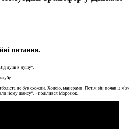
йні питання.
ід душі в душу".
клубу.
утболіста не був схожий. Ходою, манерами. Потім він почав із м'
 дали йому шансу", - поділився Морозюк.