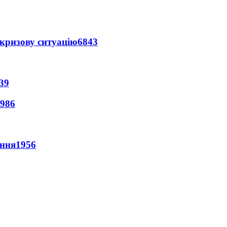
кризову ситуацію
6843
39
986
ення
1956