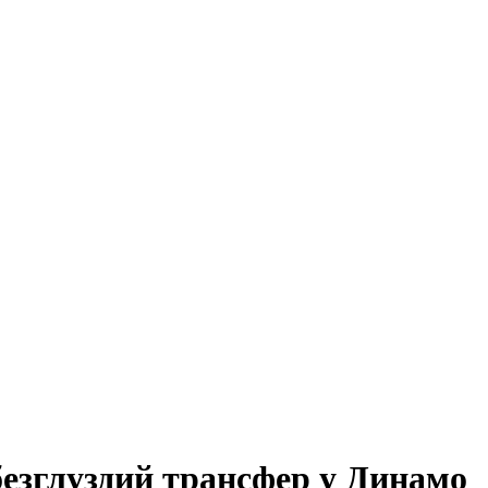
езглуздий трансфер у Динамо