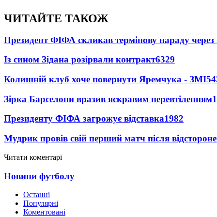
ЧИТАЙТЕ ТАКОЖ
Президент ФІФА скликав термінову нараду через 
Із сином Зідана розірвали контракт
6329
Колишній клуб хоче повернути Яремчука - ЗМІ
54
Зірка Барселони вразив яскравим перевтіленням
1
Президенту ФІФА загрожує відставка
1982
Мудрик провів свій перший матч після відсторон
Читати коментарі
Новини футболу
Останні
Популярні
Коментовані