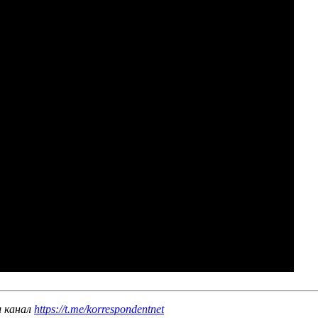
ш канал
https://t.me/korrespondentnet