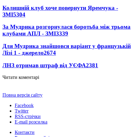
Колишній клуб хоче повернути Яремчука -
ЗМІ
5304
За Мудрика розгорнулася боротьба між трьома
клубами АПЛ - ЗМІ
3339
Для Мудрика знайшовся варіант у французькій
Лізі 1 - джерело
2674
ЛНЗ отримав штраф від УЄФА
2381
Читати коментарі
Повна версія сайту
Facebook
Twitter
RSS-стрічки
E-mail розсилка
Контакти