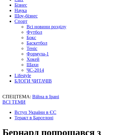
Бізнес
Наука
Шоу-бізнес
Спорт
Всі новини розділу
Футбол
Бокс
Баскетбол
Теніс
Формула-1
Хокей
Шахи
ЧС-2014
Lifestyle
БЛОГИ ЧИТАЧІВ
СПЕЦТЕМА:
Війна в Ірані
ВСІ ТЕМИ
Вступ України в ЄС
Теракт в Барселоні
Бернард попрощався з