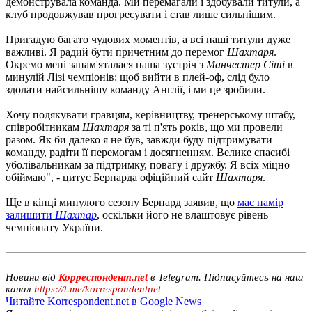
демонструвала команда. Ми перемагали і здобували титули, а
клуб продовжував прогресувати і став лише сильнішим.
Пригадую багато чудових моментів, а всі наші титули дуже
важливі. Я радий бути причетним до перемог
Шахтаря
.
Окремо мені запам'яталася наша зустріч з
Манчестер Сіті
в
минулій Лізі чемпіонів: щоб вийти в плей-оф, слід було
здолати найсильнішу команду Англії, і ми це зробили.
Хочу подякувати гравцям, керівництву, тренерському штабу,
співробітникам
Шахтаря
за ті п'ять років, що ми провели
разом. Як би далеко я не був, завжди буду підтримувати
команду, радіти її перемогам і досягненням. Велике спасибі
уболівальникам за підтримку, повагу і дружбу. Я всіх міцно
обіймаю", - цитує Бернарда офіційний сайт
Шахтаря
.
Ще в кінці минулого сезону Бернард заявив, що
має намір
залишити
Шахтар
, оскільки його не влаштовує рівень
чемпіонату України.
Новини від
Корреспондент.net
в Telegram. Підписуйтесь на наш
канал
https://t.me/korrespondentnet
Читайте Korrespondent.net в Google News