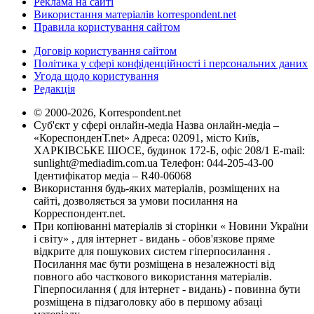
Реклама на сайті
Використання матеріалів korrespondent.net
Правила користування сайтом
Договір користування сайтом
Політика у сфері конфіденційності і персональних даних
Угода щодо користування
Редакція
© 2000-2026, Korrespondent.net
Суб'єкт у сфері онлайн-медіа Назва онлайн-медіа –
«КореспонденТ.net» Адреса: 02091, місто Київ,
ХАРКІВСЬКЕ ШОСЕ, будинок 172-Б, офіс 208/1 E-mail:
sunlight@mediadim.com.ua
Телефон: 044-205-43-00
Ідентифікатор медіа – R40-06068
Використання будь-яких матеріалів, розміщених на
сайті, дозволяється за умови посилання на
Корреспондент.net.
При копіюванні матеріалів зі сторінки « Новини України
і світу» , для інтернет - видань - обов'язкове пряме
відкрите для пошукових систем гіперпосилання .
Посилання має бути розміщена в незалежності від
повного або часткового використання матеріалів.
Гіперпосилання ( для інтернет - видань) - повинна бути
розміщена в підзаголовку або в першому абзаці