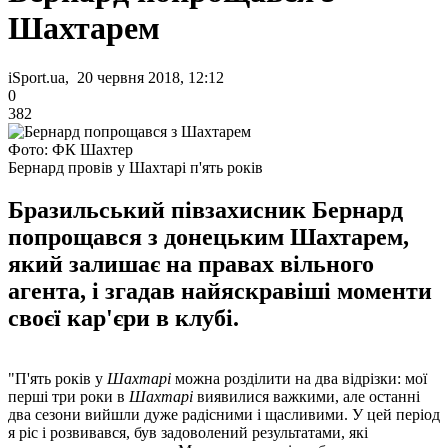
Шахтарем
iSport.ua, 20 червня 2018, 12:12
0
382
Фото: ФК Шахтер
Бернард провів у Шахтарі п'ять років
Бразильський півзахисник Бернард
попрощався з донецьким Шахтарем,
який залишає на правах вільного
агента, і згадав найяскравіші моменти
своєї кар'єри в клубі.
"П'ять років у
Шахтарі
можна розділити на два відрізки: мої
перші три роки в
Шахтарі
виявилися важкими, але останні
два сезони вийшли дуже радісними і щасливими. У цей період
я ріс і розвивався, був задоволений результатами, які