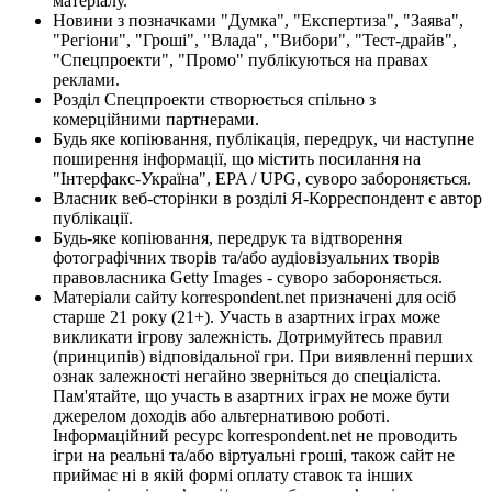
матеріалу.
Новини з позначками "Думка", "Експертиза", "Заява",
"Регіони", "Гроші", "Влада", "Вибори", "Тест-драйв",
"Спецпроекти", "Промо" публікуються на правах
реклами.
Розділ Спецпроекти створюється спільно з
комерційними партнерами.
Будь яке копіювання, публікація, передрук, чи наступне
поширення інформації, що містить посилання на
"Інтерфакс-Україна", EPA / UPG, суворо забороняється.
Власник веб-сторінки в розділі Я-Корреспондент є автор
публікації.
Будь-яке копіювання, передрук та відтворення
фотографічних творів та/або аудіовізуальних творів
правовласника Getty Images - суворо забороняється.
Матеріали сайту korrespondent.net призначені для осіб
старше 21 року (21+). Участь в азартних іграх може
викликати ігрову залежність. Дотримуйтесь правил
(принципів) відповідальної гри. При виявленні перших
ознак залежності негайно зверніться до спеціаліста.
Пам'ятайте, що участь в азартних іграх не може бути
джерелом доходів або альтернативою роботі.
Інформаційний ресурс korrespondent.net не проводить
ігри на реальні та/або віртуальні гроші, також сайт не
приймає ні в якій формі оплату ставок та інших