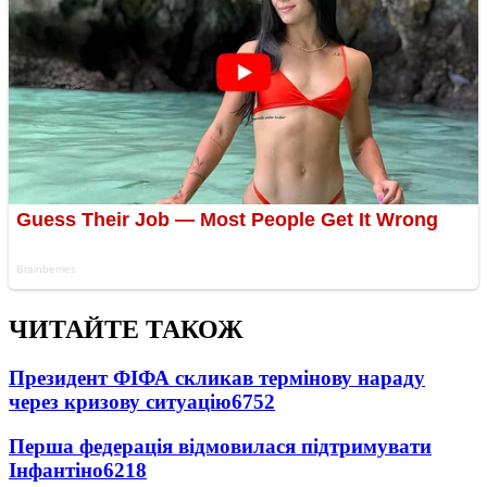
ЧИТАЙТЕ ТАКОЖ
Президент ФІФА скликав термінову нараду
через кризову ситуацію
6752
Перша федерація відмовилася підтримувати
Інфантіно
6218