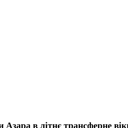
и Азара в літнє трансферне вік