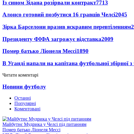
Із сином Зідана розірвали контракт
7713
Алонсо готовий позбутися 16 гравців Челсі
2045
Зірка Барселони вразив яскравим перевтіленням
2
Президенту ФІФА загрожує відставка
2009
Помер батько Ліонеля Мессі
1890
В Уганді напали на капітана футбольної збірної з
Читати коментарі
Новини футболу
Останні
Популярні
Коментовані
Майбутнє Мудрика у Челсі під питанням
Помер батько Ліонеля Мессі