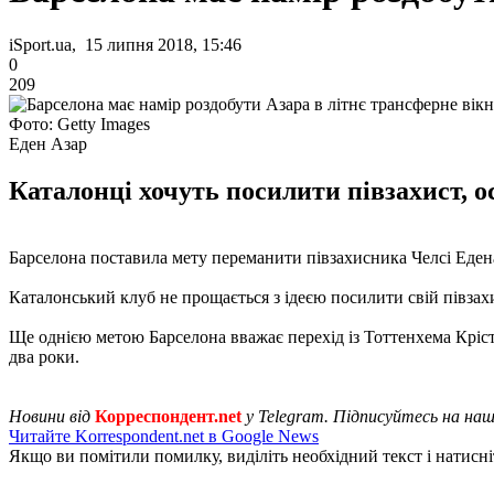
iSport.ua, 15 липня 2018, 15:46
0
209
Фото: Getty Images
Еден Азар
Каталонці хочуть посилити півзахист, о
Барселона поставила мету переманити півзахисника Челсі Едена
Каталонський клуб не прощається з ідеєю посилити свій півзах
Ще однією метою Барселона вважає перехід із Тоттенхема Крістіа
два роки.
Новини від
Корреспондент.net
у Telegram. Підписуйтесь на на
Читайте Korrespondent.net в Google News
Якщо ви помітили помилку, виділіть необхідний текст і натисніт