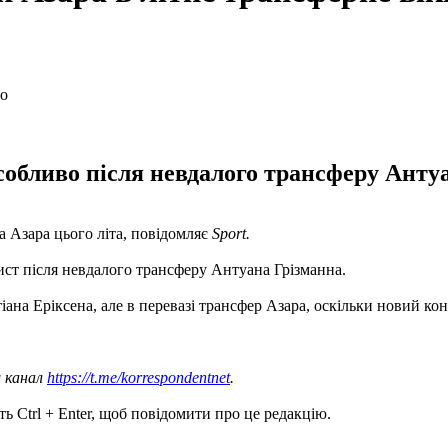
собливо після невдалого трансферу Анту
 Азара цього літа, повідомляє
Sport.
ист після невдалого трансферу Антуана Грізманна.
на Еріксена, але в перевазі трансфер Азара, оскільки новий конт
ш канал
https://t.me/korrespondentnet
.
ь Ctrl + Enter, щоб повідомити про це редакцію.