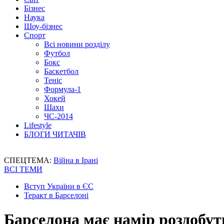
Бізнес
Наука
Шоу-бізнес
Спорт
Всі новини розділу
Футбол
Бокс
Баскетбол
Теніс
Формула-1
Хокей
Шахи
ЧС-2014
Lifestyle
БЛОГИ ЧИТАЧІВ
СПЕЦТЕМА:
Війна в Ірані
ВСІ ТЕМИ
Вступ України в ЄС
Теракт в Барселоні
Барселона має намір роздобут