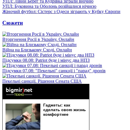
УПЛ: Лівий Берег та Кудрівка зіграли внічию
УПЛ: Буковина та Оболонь розійшлися нічиєю
Жіночий футбол: Сістерс з Одеси зіграють у Кубку Європи
Сюжети
Вторгнення Росії в Україну. Онлайн
Війна на Близькому Сході. Онлайн
Підсумки 08.08: Patriot буде і мінус два НПЗ
Підсумки 07.08: "Пекельні" санкції і "парад" дронів
Пекельні санкції. Рішення Сената США