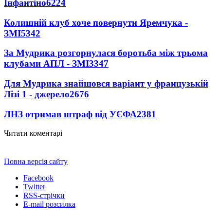
Інфантіно
6224
Колишній клуб хоче повернути Яремчука -
ЗМІ
5342
За Мудрика розгорнулася боротьба між трьома
клубами АПЛ - ЗМІ
3347
Для Мудрика знайшовся варіант у французькій
Лізі 1 - джерело
2676
ЛНЗ отримав штраф від УЄФА
2381
Читати коментарі
Повна версія сайту
Facebook
Twitter
RSS-стрічки
E-mail розсилка