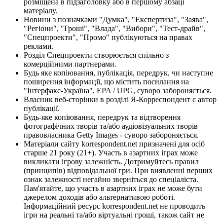
розміщена в підзаголовку або в першому абзаці
матеріалу.
Новини з позначками "Думка", "Експертиза", "Заява",
"Регіони", "Гроші", "Влада", "Вибори", "Тест-драйв",
"Спецпроекти", "Промо" публікуються на правах
реклами.
Розділ Спецпроекти створюється спільно з
комерційними партнерами.
Будь яке копіювання, публікація, передрук, чи наступне
поширення інформації, що містить посилання на
"Інтерфакс-Україна", EPA / UPG, суворо забороняється.
Власник веб-сторінки в розділі Я-Корреспондент є автор
публікації.
Будь-яке копіювання, передрук та відтворення
фотографічних творів та/або аудіовізуальних творів
правовласника Getty Images - суворо забороняється.
Матеріали сайту korrespondent.net призначені для осіб
старше 21 року (21+). Участь в азартних іграх може
викликати ігрову залежність. Дотримуйтесь правил
(принципів) відповідальної гри. При виявленні перших
ознак залежності негайно зверніться до спеціаліста.
Пам'ятайте, що участь в азартних іграх не може бути
джерелом доходів або альтернативою роботі.
Інформаційний ресурс korrespondent.net не проводить
ігри на реальні та/або віртуальні гроші, також сайт не