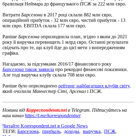
бразильця Неймара до французького
ПСЖ
за 222 млн євро.
Витрати
Барселони
в 2017 році склали 882 млн євро,
операційний прибуток - 32 млн євро, чистий прибуток - 13
млн євро. EBITDA склала 177 млн ​​євро.
Раніше
Барселона
оприлюднила план, згідно з яким до 2021
року її виручка перевищить 1 млрд євро. Останні результати
свідчать про те, що клуб йде до цієї мети з випередженням
графіка.
Нагадаємо, за підсумками 2016/17 фінансового року
Барселона
також заявила
про рекордні фінансові показники.
Але тоді виручка клубу склала 708 млн євро.
Раніше було оприлюднено
рейтинг найбагатших клубів світу
,
який очолили
Манчестер Сіті, Арсенал
і
ПСЖ.
Новини від
Корреспондент.net
в Telegram. Підписуйтесь на
наш канал
https://t.me/korrespondentnet
Читайте Korrespondent.net в Google News
ТЕГИ:
Барселона
,
прибыль
,
доходы
,
выручка
,
ПСЖ
,