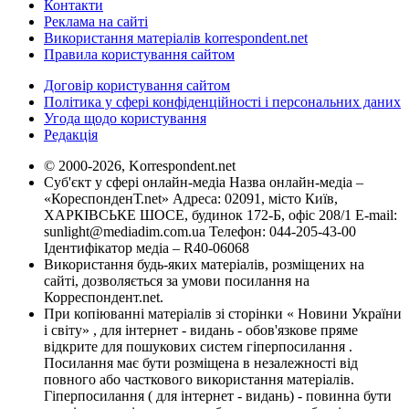
Контакти
Реклама на сайті
Використання матеріалів korrespondent.net
Правила користування сайтом
Договір користування сайтом
Політика у сфері конфіденційності і персональних даних
Угода щодо користування
Редакція
© 2000-2026, Korrespondent.net
Суб'єкт у сфері онлайн-медіа Назва онлайн-медіа –
«КореспонденТ.net» Адреса: 02091, місто Київ,
ХАРКІВСЬКЕ ШОСЕ, будинок 172-Б, офіс 208/1 E-mail:
sunlight@mediadim.com.ua
Телефон: 044-205-43-00
Ідентифікатор медіа – R40-06068
Використання будь-яких матеріалів, розміщених на
сайті, дозволяється за умови посилання на
Корреспондент.net.
При копіюванні матеріалів зі сторінки « Новини України
і світу» , для інтернет - видань - обов'язкове пряме
відкрите для пошукових систем гіперпосилання .
Посилання має бути розміщена в незалежності від
повного або часткового використання матеріалів.
Гіперпосилання ( для інтернет - видань) - повинна бути