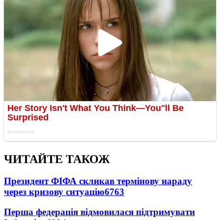
ЧИТАЙТЕ ТАКОЖ
Президент ФІФА скликав термінову нараду
через кризову ситуацію
6763
Перша федерація відмовилася підтримувати