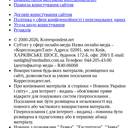
Правила користування сайтом
Договір користування сайтом
Політика у сфері конфіденційності і персональних даних
Угода щодо користування
Редакція
© 2000-2026, Korrespondent.net
Суб'єкт у сфері онлайн-медіа Назва онлайн-медіа –
«КореспонденТ.net» Адреса: 02091, місто Київ,
ХАРКІВСЬКЕ ШОСЕ, будинок 172-Б, офіс 208/1 E-mail:
sunlight@mediadim.com.ua
Телефон: 044-205-43-00
Ідентифікатор медіа – R40-06068
Використання будь-яких матеріалів, розміщених на
сайті, дозволяється за умови посилання на
Корреспондент.net.
При копіюванні матеріалів зі сторінки « Новини України
і світу» , для інтернет - видань - обов'язкове пряме
відкрите для пошукових систем гіперпосилання .
Посилання має бути розміщена в незалежності від
повного або часткового використання матеріалів.
Гіперпосилання ( для інтернет - видань) - повинна бути
розміщена в підзаголовку або в першому абзаці
матеріалу.
Новини з позначками "Думка", "Експертиза", "Заява",