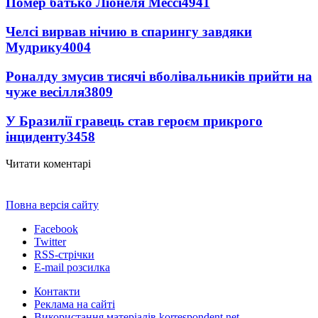
Помер батько Ліонеля Мессі
4941
Челсі вирвав нічию в спарингу завдяки
Мудрику
4004
Роналду змусив тисячі вболівальників прийти на
чуже весілля
3809
У Бразилії гравець став героєм прикрого
інциденту
3458
Читати коментарі
Повна версія сайту
Facebook
Twitter
RSS-стрічки
E-mail розсилка
Контакти
Реклама на сайті
Використання матеріалів korrespondent.net