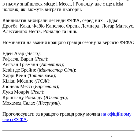
в ньому знайшлося місце і Мессі, і Роналду, але є ще вісім
чоловік, які можуть виграти цьогоріч.
Кандидатів вибирали легенди ФІФА, серед них - Дідьє
Дрогба, Кака, Фабіо Капелло, Френк Лемпард, Лотар Маттеус,
Алессандро Неста, Роналдо та інші.
Номінанти на звання кращого гравця сезону за версією ФІФА:
Еден Азар (
Челсі)
;
Рафаель Варан (
Реал
);
Антуан Грізманн (
Атлетіко
);
Кевін де Брейне (
Манчестер Сіті
);
Харрі Кейн (
Тоттенхем
);
Кіліан Мбаппе
(ПСЖ
);
Ліонель Мессі (
Барселона
);
Лука Модріч (
Реал
);
Кріштіану Роналду (
Ювентус
);
Мохамед Салах (
Ліверпуль
).
Проголосувати за кращого гравця року можна
на офіційному
сайті ФІФА
.