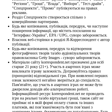
"Регіони", "Гроші", "Влада", "Вибори", "Тест-драйв",
"Спецпроекти", "Промо" публікуються на правах
реклами.
Розділ Спецпроекти створюється спільно з
комерційними партнерами.
Будь яке копіювання, публікація, передрук, чи наступне
поширення інформації, що містить посилання на
"Інтерфакс-Україна", EPA / UPG, суворо забороняється.
Власник веб-сторінки в розділі Я-Корреспондент є автор
публікації.
Будь-яке копіювання, передрук та відтворення
фотографічних творів та/або аудіовізуальних творів
правовласника Getty Images - суворо забороняється.
Матеріали сайту korrespondent.net призначені для осіб
старше 21 року (21+). Участь в азартних іграх може
викликати ігрову залежність. Дотримуйтесь правил
(принципів) відповідальної гри. При виявленні перших
ознак залежності негайно зверніться до спеціаліста.
Пам'ятайте, що участь в азартних іграх не може бути
джерелом доходів або альтернативою роботі.
Інформаційний ресурс korrespondent.net не проводить
ігри на реальні та/або віртуальні гроші, також сайт не
приймає ні в якій формі оплату ставок та інших
платежів, які пов’язані/можуть бути пов’язані з
азартними іграми, букмекерами чи тоталізаторами. Будь-