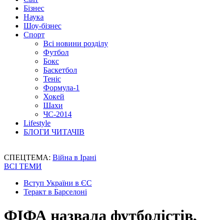
Бізнес
Наука
Шоу-бізнес
Спорт
Всі новини розділу
Футбол
Бокс
Баскетбол
Теніс
Формула-1
Хокей
Шахи
ЧС-2014
Lifestyle
БЛОГИ ЧИТАЧІВ
СПЕЦТЕМА:
Війна в Ірані
ВСІ ТЕМИ
Вступ України в ЄС
Теракт в Барселоні
ФІФА назвала футболістів,