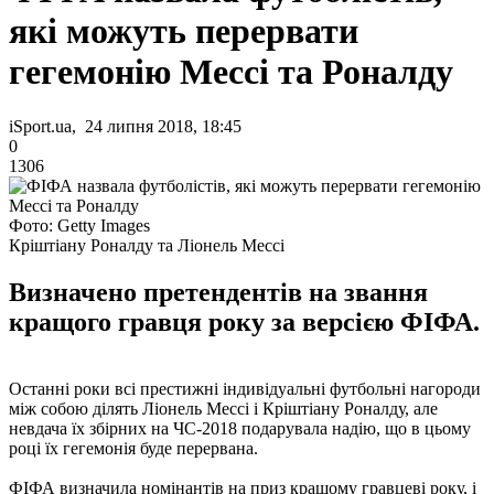
які можуть перервати
гегемонію Мессі та Роналду
iSport.ua, 24 липня 2018, 18:45
0
1306
Фото: Getty Images
Кріштіану Роналду та Ліонель Мессі
Визначено претендентів на звання
кращого гравця року за версією ФІФА.
Останні роки всі престижні індивідуальні футбольні нагороди
між собою ділять Ліонель Мессі і Кріштіану Роналду, але
невдача їх збірних на ЧС-2018 подарувала надію, що в цьому
році їх гегемонія буде перервана.
ФІФА визначила номінантів на приз кращому гравцеві року, і