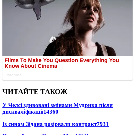
ЧИТАЙТЕ ТАКОЖ
У Челсі здивовані змінами Мудрика після
дискваліфікації
14360
Із сином Зідана розірвали контракт
7931