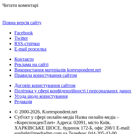
Читати коментарі
Повна версія сайту
Facebook
Twitter
RSS-стрічки
E-mail розсилка
Контакти
Реклама на сайті
Використання матеріалів korrespondent.net
Правила користування сайтом
Договір користування сайтом
Політика у сфері конфіденційності і персональних даних
Угода щодо користування
Редакція
© 2000-2026, Korrespondent.net
Суб'єкт у сфері онлайн-медіа Назва онлайн-медіа –
«КореспонденТ.net» Адреса: 02091, місто Київ,
ХАРКІВСЬКЕ ШОСЕ, будинок 172-Б, офіс 208/1 E-mail:
sunlight@mediadim.com.ua
Телефон: 044-205-43-00