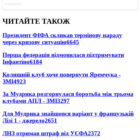
ЧИТАЙТЕ ТАКОЖ
Президент ФІФА скликав термінову нараду
через кризову ситуацію
6645
Перша федерація відмовилася підтримувати
Інфантіно
6184
Колишній клуб хоче повернути Яремчука -
ЗМІ
4923
За Мудрика розгорнулася боротьба між трьома
клубами АПЛ - ЗМІ
3297
Для Мудрика знайшовся варіант у французькій
Лізі 1 - джерело
2651
ЛНЗ отримав штраф від УЄФА
2372