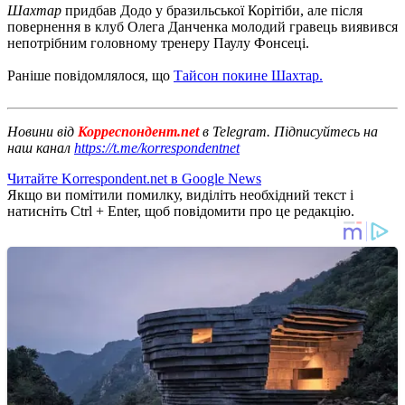
Шахтар
придбав Додо у бразильської Корітіби, але після
повернення в клуб Олега Данченка молодий гравець виявився
непотрібним головному тренеру Паулу Фонсеці.
Раніше повідомлялося, що
Тайсон покине Шахтар.
Новини від
Корреспондент.net
в Telegram. Підписуйтесь на
наш канал
https://t.me/korrespondentnet
Читайте Korrespondent.net в Google News
Якщо ви помітили помилку, виділіть необхідний текст і
натисніть Ctrl + Enter, щоб повідомити про це редакцію.