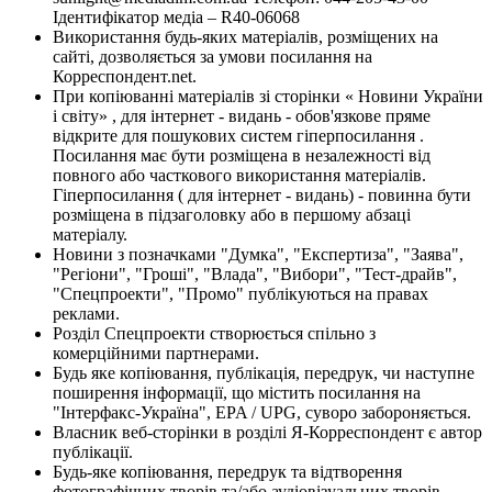
Ідентифікатор медіа – R40-06068
Використання будь-яких матеріалів, розміщених на
сайті, дозволяється за умови посилання на
Корреспондент.net.
При копіюванні матеріалів зі сторінки « Новини України
і світу» , для інтернет - видань - обов'язкове пряме
відкрите для пошукових систем гіперпосилання .
Посилання має бути розміщена в незалежності від
повного або часткового використання матеріалів.
Гіперпосилання ( для інтернет - видань) - повинна бути
розміщена в підзаголовку або в першому абзаці
матеріалу.
Новини з позначками "Думка", "Експертиза", "Заява",
"Регіони", "Гроші", "Влада", "Вибори", "Тест-драйв",
"Спецпроекти", "Промо" публікуються на правах
реклами.
Розділ Спецпроекти створюється спільно з
комерційними партнерами.
Будь яке копіювання, публікація, передрук, чи наступне
поширення інформації, що містить посилання на
"Інтерфакс-Україна", EPA / UPG, суворо забороняється.
Власник веб-сторінки в розділі Я-Корреспондент є автор
публікації.
Будь-яке копіювання, передрук та відтворення
фотографічних творів та/або аудіовізуальних творів