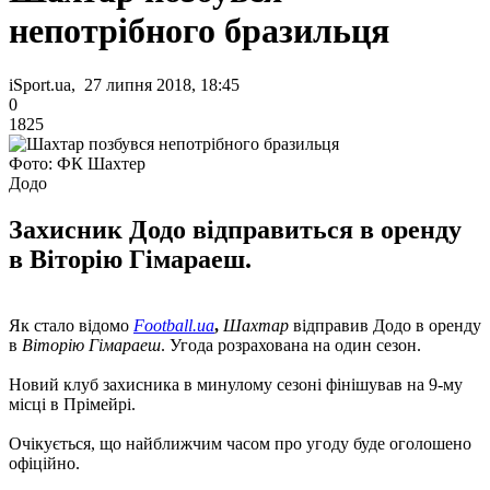
непотрібного бразильця
iSport.ua, 27 липня 2018, 18:45
0
1825
Фото: ФК Шахтер
Додо
Захисник Додо відправиться в оренду
в Віторію Гімараеш.
Як стало відомо
Football.ua
,
Шахтар
відправив Додо в оренду
в
Віторію Гімараеш
. Угода розрахована на один сезон.
Новий клуб захисника в минулому сезоні фінішував на 9-му
місці в Прімейрі.
Очікується, що найближчим часом про угоду буде оголошено
офіційно.