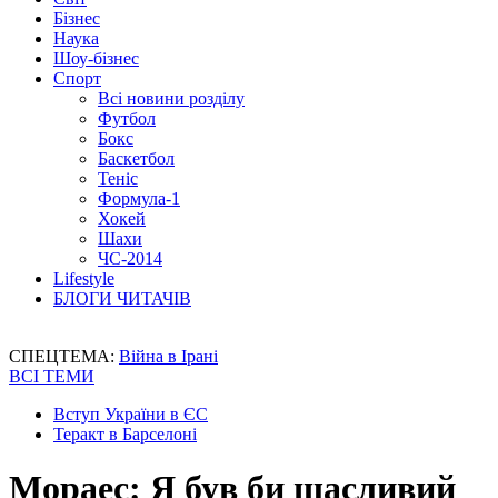
Бізнес
Наука
Шоу-бізнес
Спорт
Всі новини розділу
Футбол
Бокс
Баскетбол
Теніс
Формула-1
Хокей
Шахи
ЧС-2014
Lifestyle
БЛОГИ ЧИТАЧІВ
СПЕЦТЕМА:
Війна в Ірані
ВСІ ТЕМИ
Вступ України в ЄС
Теракт в Барселоні
Мораес: Я був би щасливий