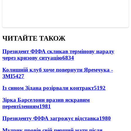
ЧИТАЙТЕ ТАКОЖ
Президент ФІФА скликав термінову нараду
через кризову ситуацію
6834
Колишній клуб хоче повернути Яремчука -
ЗМІ
5427
Із сином Зідана розірвали контракт
5192
Зірка Барселони вразив яскравим
перевтіленням
1981
Президенту ФІФА загрожує відставка
1980
Мудрик провів свій перший матч після