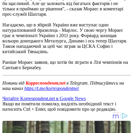
би щасливий. Але це залежить від багатьох факторів і не
тільки я приймаю це рішення", - сказав Мораес в коментарі
прес-службі Шахтаря.
Нагадаємо, що в збірній України вже виступає один
натуралізований бразилець - Марлос. У свою чергу Мораес
грає в чемпіонаті України з 2011 року. Форвард захищав
кольори донецького Металурга, Динамо і ось тепер Шахтаря.
Також нападаючий за цей час зіграв за ЦСКА Софію і
китайський Тяньцзінь.
Раніше Мораес заявив, що хотів би зіграти в Лізі чемпіонів на
Сантьяго Бернабеу.
Новини від
Корреспондент.net
в Telegram. Підписуйтесь на
наш канал
https://t.me/korrespondentnet
Читайте Korrespondent.net в Google News
Якщо ви помітили помилку, виділіть необхідний текст і
натисніть Ctrl + Enter, щоб повідомити про це редакцію.