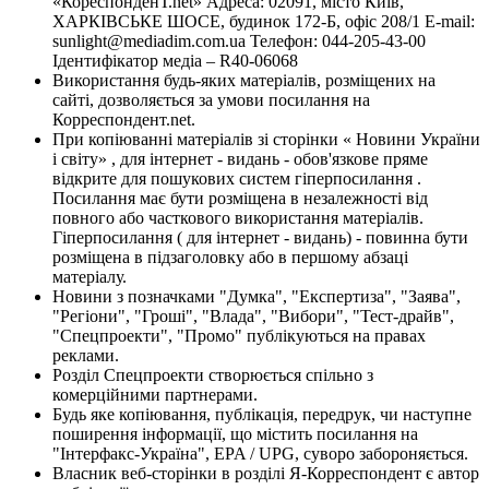
«КореспонденТ.net» Адреса: 02091, місто Київ,
ХАРКІВСЬКЕ ШОСЕ, будинок 172-Б, офіс 208/1 E-mail:
sunlight@mediadim.com.ua
Телефон: 044-205-43-00
Ідентифікатор медіа – R40-06068
Використання будь-яких матеріалів, розміщених на
сайті, дозволяється за умови посилання на
Корреспондент.net.
При копіюванні матеріалів зі сторінки « Новини України
і світу» , для інтернет - видань - обов'язкове пряме
відкрите для пошукових систем гіперпосилання .
Посилання має бути розміщена в незалежності від
повного або часткового використання матеріалів.
Гіперпосилання ( для інтернет - видань) - повинна бути
розміщена в підзаголовку або в першому абзаці
матеріалу.
Новини з позначками "Думка", "Експертиза", "Заява",
"Регіони", "Гроші", "Влада", "Вибори", "Тест-драйв",
"Спецпроекти", "Промо" публікуються на правах
реклами.
Розділ Спецпроекти створюється спільно з
комерційними партнерами.
Будь яке копіювання, публікація, передрук, чи наступне
поширення інформації, що містить посилання на
"Інтерфакс-Україна", EPA / UPG, суворо забороняється.
Власник веб-сторінки в розділі Я-Корреспондент є автор