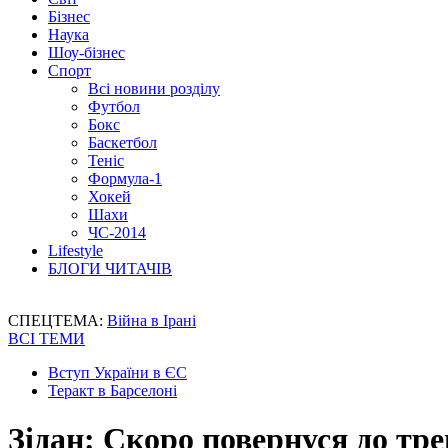
Бізнес
Наука
Шоу-бізнес
Спорт
Всі новини розділу
Футбол
Бокс
Баскетбол
Теніс
Формула-1
Хокей
Шахи
ЧС-2014
Lifestyle
БЛОГИ ЧИТАЧІВ
СПЕЦТЕМА:
Війна в Ірані
ВСІ ТЕМИ
Вступ України в ЄС
Теракт в Барселоні
Зідан: Скоро повернуся до тр