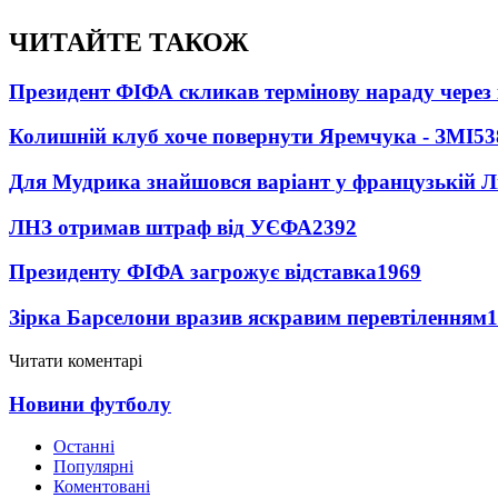
ЧИТАЙТЕ ТАКОЖ
Президент ФІФА скликав термінову нараду через 
Колишній клуб хоче повернути Яремчука - ЗМІ
53
Для Мудрика знайшовся варіант у французькій Ліз
ЛНЗ отримав штраф від УЄФА
2392
Президенту ФІФА загрожує відставка
1969
Зірка Барселони вразив яскравим перевтіленням
1
Читати коментарі
Новини футболу
Останні
Популярні
Коментовані