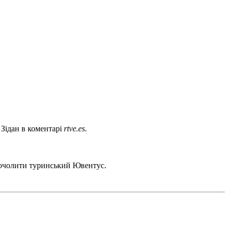
в Зідан в коментарі
rtve.es
.
 очолити туринський Ювентус.