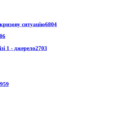
кризову ситуацію
6804
86
і 1 - джерело
2703
959