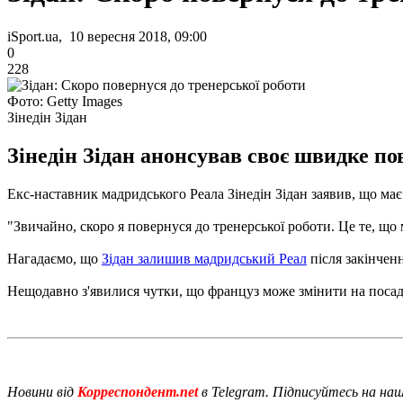
iSport.ua, 10 вересня 2018, 09:00
0
228
Фото: Getty Images
Зінедін Зідан
Зінедін Зідан анонсував своє швидке по
Екс-наставник мадридського Реала Зінедін Зідан заявив, що ма
"Звичайно, скоро я повернуся до тренерської роботи. Це те, що м
Нагадаємо, що
Зідан залишив мадридський Реал
після закінчен
Нещодавно з'явилися чутки, що француз може змінити на поса
Новини від
Корреспондент.net
в Telegram. Підписуйтесь на на