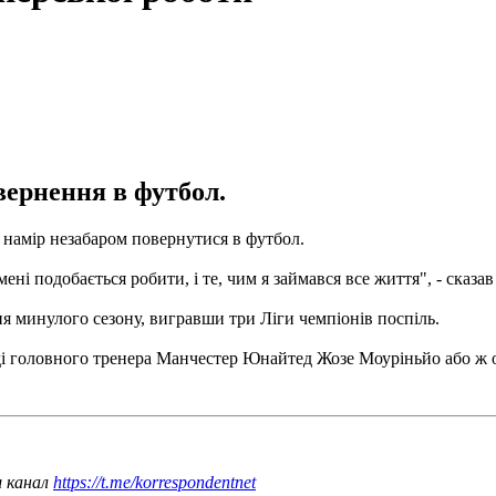
вернення в футбол.
є намір незабаром повернутися в футбол.
ені подобається робити, і те, чим я займався все життя", - сказа
ня минулого сезону, вигравши три Ліги чемпіонів поспіль.
ді головного тренера Манчестер Юнайтед Жозе Моуріньйо або ж
ш канал
https://t.me/korrespondentnet