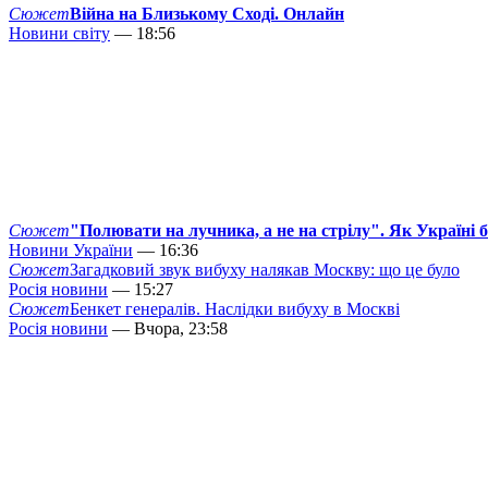
Сюжет
Війна на Близькому Сході. Онлайн
Новини світу
— 18:56
Сюжет
"Полювати на лучника, а не на стрілу". Як Україні 
Новини України
— 16:36
Сюжет
Загадковий звук вибуху налякав Москву: що це було
Росія новини
— 15:27
Сюжет
Бенкет генералів. Наслідки вибуху в Москві
Росія новини
— Вчора, 23:58