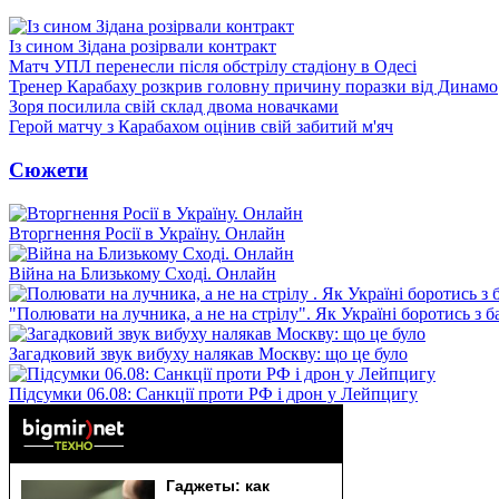
Із сином Зідана розірвали контракт
Матч УПЛ перенесли після обстрілу стадіону в Одесі
Тренер Карабаху розкрив головну причину поразки від Динамо
Зоря посилила свій склад двома новачками
Герой матчу з Карабахом оцінив свій забитий м'яч
Сюжети
Вторгнення Росії в Україну. Онлайн
Війна на Близькому Сході. Онлайн
"Полювати на лучника, а не на стрілу". Як Україні боротись з 
Загадковий звук вибуху налякав Москву: що це було
Підсумки 06.08: Санкції проти РФ і дрон у Лейпцигу